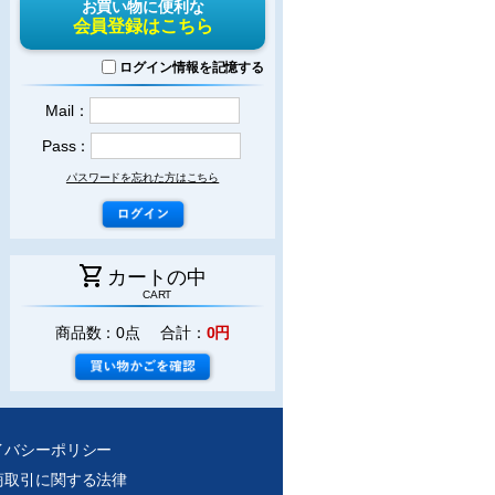
お買い物に便利な
会員登録はこちら
ログイン情報を記憶する
Mail：
Pass：
パスワードを忘れた方はこちら
shopping_cart
カートの中
CART
商品数：0点 合計：
0円
イバシーポリシー
商取引に関する法律