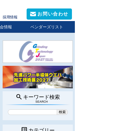
お問い合わせ
採用情報
会情報
ベンダーズリスト
search
キーワード検索
SEARCH
list_alt
カテゴリー