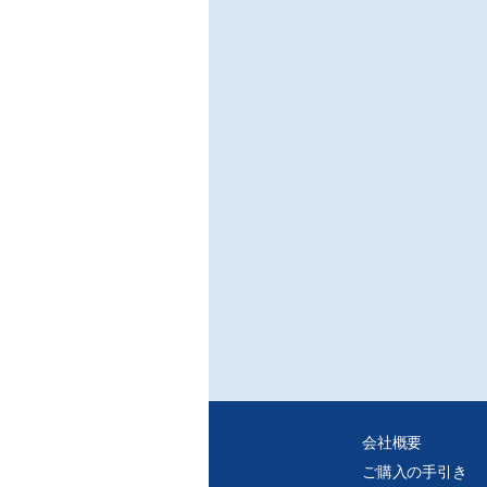
画像
精度
〔自
○ハ
/九
現在
検出
メイ
に統
は、
■話
○イ
/AI
Op
コン
1,
ビジ
○AI
/Tele
会社概要
Ta
ご購入の手引き
Tel