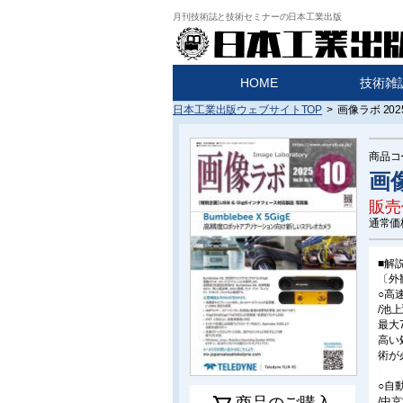
月刊技術誌と技術セミナーの日本工業出版
HOME
技術雑
日本工業出版ウェブサイトTOP
>
画像ラボ 202
商品コ
画像
販売
通常価
■解
〔外
○高
/池
最大
高い
術が
○自
商品のご購入
/中