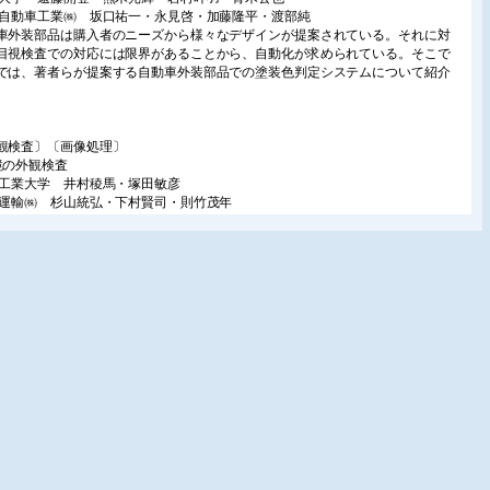
菱自動車工業㈱ 坂口祐一・永見啓・加藤隆平・渡部純
車外装部品は購入者のニーズから様々なデザインが提案されている。それに対
目視検査での対応には限界があることから、自動化が求められている。そこで
では、著者らが提案する自動車外装部品での塗装色判定システムについて紹介
。
観検査〕〔画像処理〕
鏡の外観検査
知工業大学 井村稜馬・塚田敏彦
池運輸㈱ 杉山統弘・下村賢司・則竹茂年
、歯鏡の外観検査は目視により行われており、検査員の確保と検査の能力の維
難しいという課題がある。そこで検査の自動化を目的として、画像処理による
の検出と分類を行う手法の検討を行った。
ボットビジョン〕〔画像処理〕
ラスラベルと微量前景マスクによる同時マルチタスク学習
取大学 米田駿介
では、自動物体ピッキングシステムのための前景推定、姿勢推定、クラス推定
時学習する弱教師ありディープニューラルネットワークを提案する。全データ
.15%という微量の前景マスクアノテーションと物体クラスラベルのみから3タス
同時学習する。実験により、提案手法が既存手法を上回る性能を持つことを確
た。