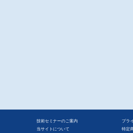
と複数種類の波長の赤外光画像を組み合わせた物体検出モデルを提案し、検出
などを用いた有効性の検証を行った。
動車〕〔3D関連〕
ンドクラフト特徴量による深層学習ベースの三次元物体検出器の性能向上
州工業大学 平川絢士
、三次元物体検出器の主流は深層学習を用いた手法である。しかし、モデルの
性能向上には学習データの追加などのコストがかかる。そこで本研究では、ド
ン知識に基づいて設計されたルールベースの特徴量を深層学習モデルの入力層
合することで、モデルの認識精度を向上させるアプローチを提案する。本稿で
その実験内容と評価結果について報告する。
題の製品と技術
メージングモジュールに進化したデジタルマイクロスコープ
C-VISION㈱ 吉川茂男
to社のデジタルマイクロスコープは、これまでにない使い勝手の良さが特長で、
パクトなイメージングモジュールである。空間周波数(分解能)も最高
100LP/mmの高精細を実現。医療用やバイオメディカル用途だけではなく、マシン
ョン検査アプリケーションへの活用も期待できる。
ビジョンによりTaiga Roboticsの採掘自動化を実現
dyne FLIR Integrated Imaging Solutions
技術セミナーのご案内
プラ
iga Roboticsは、過酷な鉱山環境での自動ロッドハンドリングを実現するため、
当サイトについて
特定
edyneのBumblebee Xステレオカメラを採用。高精度な3D視覚とAI統合により、