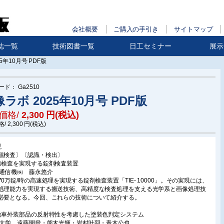
会社概要
ご購入の手引き
サイトマップ
誌一覧
技術図書一覧
日工セミナー
展示
5年10月号 PDF版
ード：
Ga2510
ラボ 2025年10月号 PDF版
価格/
2,300
円(税込)
格/
2,300
円(税込)
説
観検査〕〔認識・検出〕
速検査を実現する錠剤検査装置
上通信機㈱ 藤永悠介
70万錠/時の高速処理を実現する錠剤検査装置「TIE- 10000」。その実現には、
処理能力を実現する搬送技術、高精度な検査処理を支える光学系と画像処理技
必要となる。今回、これらの技術について紹介する。
動車外装部品の反射特性を考慮した塗装色判定システム
京大学 遠藤開登・熊木光輝・岩村叶羽・青木公也