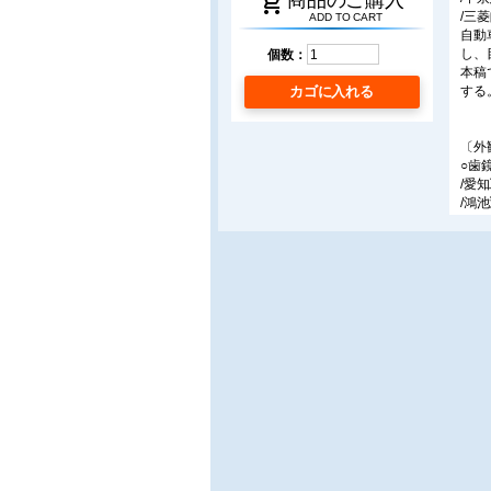
shopping_cart
/三
ADD TO CART
自動
し、
個数：
本稿
カゴに入れる
する
〔外
○歯
/愛
/鴻
現在
持が
異常
〔ロ
○ク
/鳥
本稿
を同
の0
クを
認し