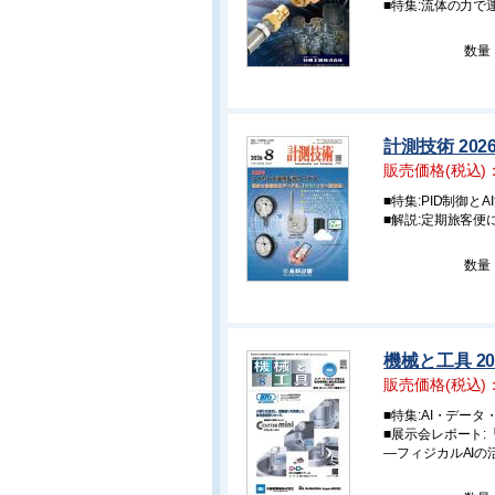
■特集:流体の力で
数量
計測技術 202
販売価格(税込)
■特集:PID制御とA
■解説:定期旅客便
数量
機械と工具 20
販売価格(税込)
■特集:AI・デー
■展示会レポート:「RO
―フィジカルAI