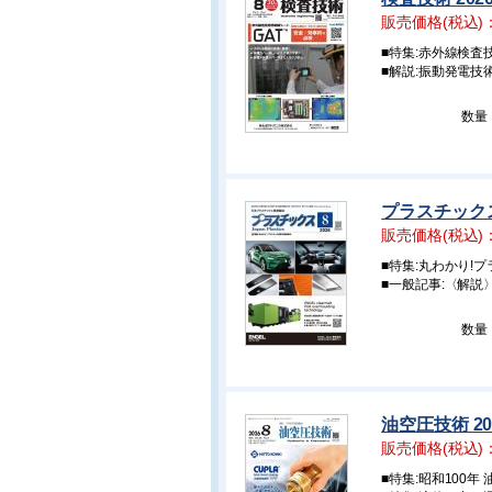
販売価格(税込)
■特集:赤外線検査
■解説:振動発電技
数量
プラスチックス
販売価格(税込)
■特集:丸わかり!
■一般記事:〈解説
数量
油空圧技術 20
販売価格(税込)
■特集:昭和100年