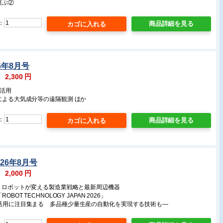
運ぶ②
：
商品詳細を見る
6年8月号
：
2,300
円
I活用
による大気成分等の遠隔観測 ほか
：
商品詳細を見る
26年8月号
：
2,000
円
タ・ロボットが変える製造業戦略と最新周辺機器
BOT TECHNOLOGY JAPAN 2026」
の活用に注目集まる 多品種少量生産の自動化を実現する技術も―