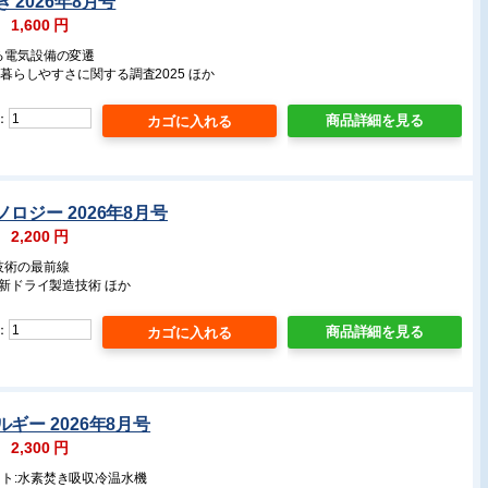
 2026年8月号
：
1,600
円
る電気設備の変遷
いの暮らしやすさに関する調査2025 ほか
：
商品詳細を見る
ロジー 2026年8月号
：
2,200
円
技術の最前線
最新ドライ製造技術 ほか
：
商品詳細を見る
ギー 2026年8月号
：
2,300
円
ート:水素焚き吸収冷温水機