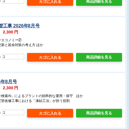
：
商品詳細を見る
工事 2026年8月号
：
2,300
円
ーエコノミー②
更新と延命対策の考え方 ほか
：
商品詳細を見る
6年8月号
：
2,300
円
タ検索AI」によるプラントの効率的な運用・保守 ほか
:配管改修工事における「凍結工法」が担う役割
：
商品詳細を見る