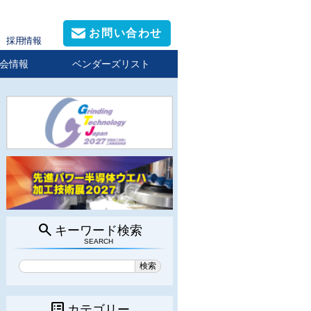
お問い合わせ
採用情報
会情報
ベンダーズリスト
search
キーワード検索
SEARCH
list_alt
カテゴリー