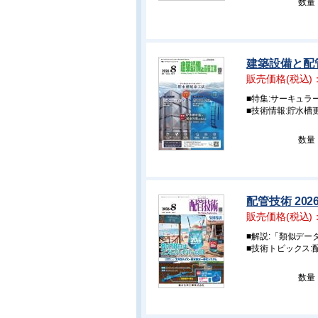
数量
建築設備と配管
販売価格(税込)
■特集:サーキュラ
■技術情報:貯水槽
数量
配管技術 202
販売価格(税込)
■解説:「類似デー
■技術トピックス
数量