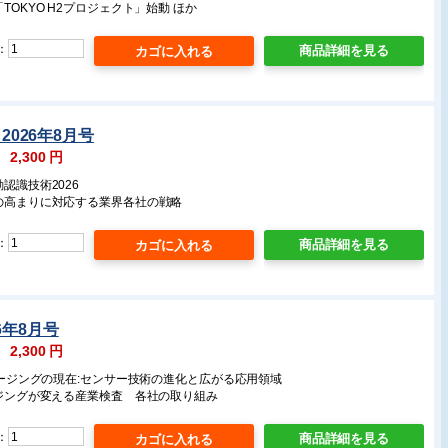
TOKYO H2プロジェクト」始動 ほか
：
商品詳細を見る
k 2026年8月号
：
2,300
円
認識技術2026
要の高まりに対応する業界各社の戦略
：
商品詳細を見る
6年8月号
：
2,300
円
イメージングの現在:センサー技術の進化と広がる応用領域
ージングが変える産業検査 各社の取り組み
：
商品詳細を見る