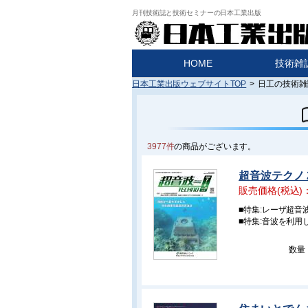
月刊技術誌と技術セミナーの日本工業出版
HOME
技術雑
日本工業出版ウェブサイトTOP
>
日工の技術雑
3977件
の商品がございます。
超音波テクノ 2
販売価格(税込)
■特集:レーザ超音
■特集:音波を利
数量