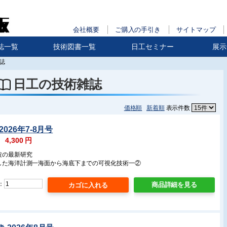
会社概要
ご購入の手引き
サイトマップ
誌一覧
技術図書一覧
日工セミナー
展示
誌
日工の技術雑誌
価格順
新着順
表示件数
026年7-8月号
：
4,300
円
波の最新研究
用した海洋計測一海面から海底下までの可視化技術一②
：
商品詳細を見る