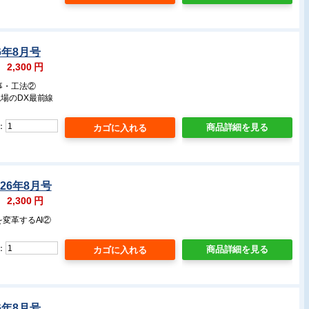
6年8月号
：
2,300
円
事・工法②
場のDX最前線
：
商品詳細を見る
26年8月号
：
2,300
円
を変革するAI②
：
商品詳細を見る
6年8月号