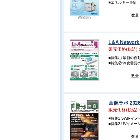
■エネルギー事情:「
数量
L&A Networ
販売価格(税込)
■特集①:最新の自動
■特集②:冷食需
数量
画像ラボ 202
販売価格(税込)
■特集1:SWIR
■特集2:UVイメ
数量