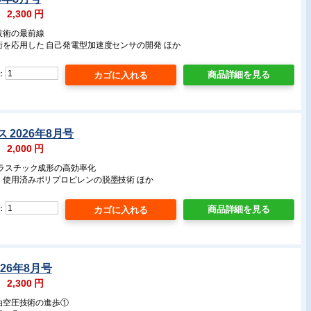
：
2,300
円
技術の最前線
術を応用した 自己発電型加速度センサの開発 ほか
：
商品詳細を見る
 2026年8月号
：
2,000
円
プラスチック成形の高効率化
〉使用済みポリプロピレンの脱墨技術 ほか
：
商品詳細を見る
26年8月号
：
2,300
円
 油空圧技術の進歩①