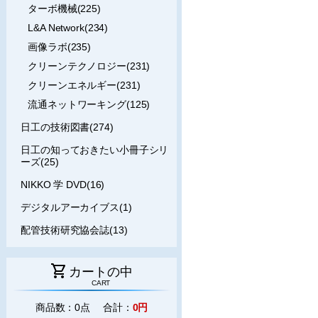
ターボ機械(225)
L&A Network(234)
画像ラボ(235)
クリーンテクノロジー(231)
クリーンエネルギー(231)
流通ネットワーキング(125)
日工の技術図書(274)
日工の知っておきたい小冊子シリ
ーズ(25)
NIKKO 学 DVD(16)
デジタルアーカイブス(1)
配管技術研究協会誌(13)
shopping_cart
カートの中
CART
商品数：0点 合計：
0円