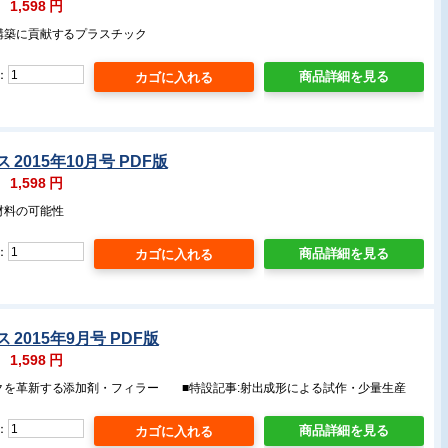
：
1,598
円
会構築に貢献するプラスチック
：
商品詳細を見る
2015年10月号 PDF版
：
1,598
円
材料の可能性
：
商品詳細を見る
2015年9月号 PDF版
：
1,598
円
ックを革新する添加剤・フィラー ■特設記事:射出成形による試作・少量生産
：
商品詳細を見る