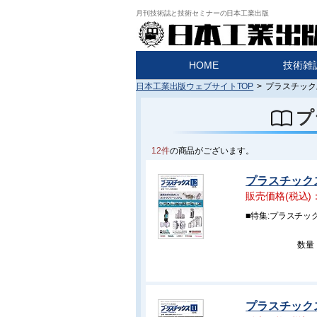
月刊技術誌と技術セミナーの日本工業出版
HOME
技術雑
日本工業出版ウェブサイトTOP
>
プラスチックス
プ
12件
の商品がございます。
プラスチックス 
販売価格(税込)
■特集:プラスチッ
数量
プラスチックス 