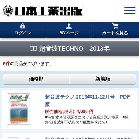
ログイン
MYページ
カートを見る
超音波TECHNO 2013年
6
件
の商品がございます。
価格順
新着順
超音波テクノ 2013年11-12月号 PDF
版
販売価格(税込):
4,000
円
■特集:水産資源調査における音響計測と機器 ■特
集:超音波加工技術の可能性を求めて1