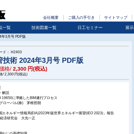
会社概要
ご購入の手引き
サイトマップ
誌一覧
技術図書一覧
日工セミナー
展示
4年3月号 PDF版
ード：
H2403
技術 2024年3月号 PDF版
価格/
2,300
円(税込)
格/
2,300
円(税込)
説
・解説
O 19650に準拠したBIM遂行プロセス
揮グローバル(株) 茅根哲朗
エネルギー情報局(EIA)2023年版世界エネルギー展望(IEO 2023)」報告
NG経済研究会 大先一正
用ねじの基礎知識