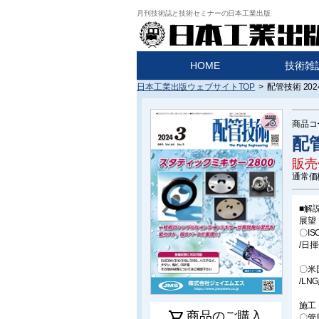
月刊技術誌と技術セミナーの日本工業出版
HOME
技術雑
日本工業出版ウェブサイトTOP
>
配管技術 202
商品コ
配管
販売
通常価
■解
展望
〇IS
/日
〇米国
/L
施工
shopping_cart
商品のご購入
〇管