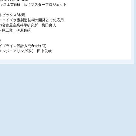
ッキス工業(株) ねじマスタープロジェクト
トピックス/水素
ーコイズ水素製造技術の開発とその応用
公財)名古屋産業科学研究所 梅田良人
株)伊原工業 伊原良碩
載
イプライン設計入門6(最終回)
FEエンジニアリング(株) 田中俊哉
計想定を超える事象に対するプラント安全のための性能要求と受動安全構造の
によるレジリエンス向上5(最終回)
京大学 佐藤拓哉
ロセスプラントの振動と対策14
)東洋エンジニアリング(株) 木内龍彦
あなたならどう答える」10
原材料技術研究所 中原正大
品技術情報
工期間を大幅に短縮できる配管サポートシステム
株)湘南貿易 朝倉祐介
管内で流体の混合を行う革新的な撹拌器