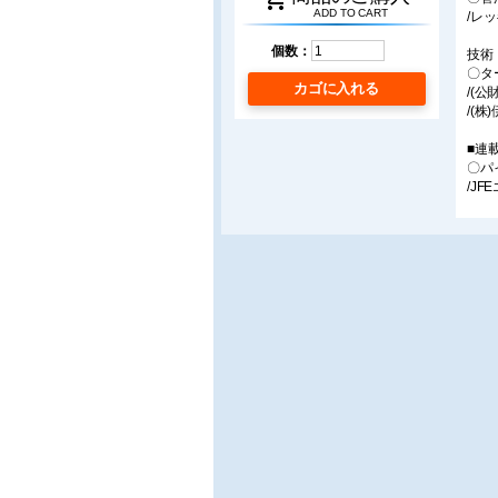
ADD TO CART
/レ
個数：
技術
〇タ
カゴに入れる
/(
/(
■連
〇パ
/J
〇設
適用
/東
〇プ
/元
〇「
/中
■製
〇施
/(
〇配