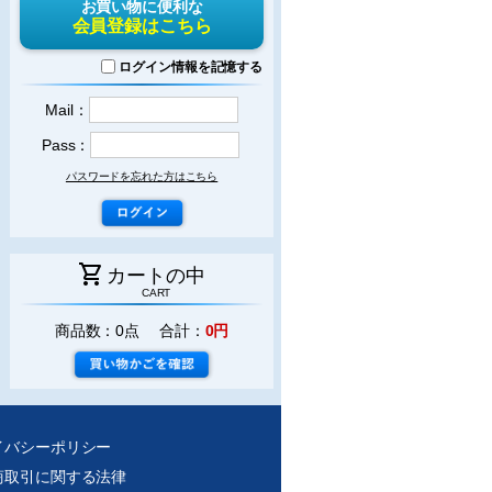
お買い物に便利な
会員登録はこちら
ログイン情報を記憶する
Mail：
Pass：
パスワードを忘れた方はこちら
shopping_cart
カートの中
CART
商品数：0点 合計：
0円
イバシーポリシー
商取引に関する法律