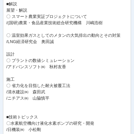
■解説
展望・解説
〇 スマート農業実証プロジェクトについて
/(国研)農業・食品産業技術総合研究機構 川嶋浩樹
〇 温室効果ガスとしてのメタンの大気排出の動向とその対策
/LNG経済研究会 奥田誠
設計
〇 プラントの数値シミュレーション
/アドバンスソフト㈱ 秋村友香
施工
〇 省力化を目指した耐火被覆工法
/清水建設㈱ 森田武
/ニチアス㈱ 山脇慎平
■技術トピックス
〇水素航空機向け液化水素ポンプの研究・開発
/日機装㈱ 小松剛