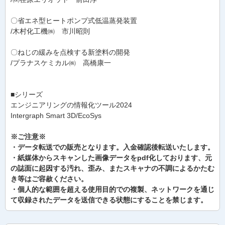
〇省エネ型ヒートポンプ式低温蒸発装置
/木村化工機㈱ 市川昭則
〇ねじの緩みを点検する新塗料の開発
/プラナスケミカル㈱ 高橋康一
■シリーズ
エンジニアリングの情報化ツール2024
Intergraph Smart 3D/EcoSys
※ご注意※
・データ転送での販売となります。入金確認後転送いたします。
・紙媒体からスキャンした画像データをpdf化しております、元
の誌面に起因する汚れ、歪み、またスキャナの不調によるかたむ
き等はご容赦ください。
・個人的な範囲を超える使用目的での複製、ネットワークを通じ
て収録されたデータを送信できる状態にすることを禁じます。