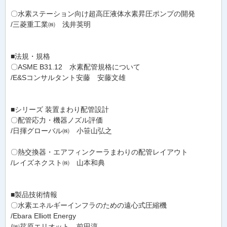
〇水素ステーション向け超高圧液体水素昇圧ポンプの開発
/三菱重工業㈱ 浅井英明
■法規・規格
〇ASME B31.12 水素配管規格について
/E&Sコンサルタント安藤 安藤文雄
■シリーズ 装置まわり配管設計
〇配管応力・機器ノズル評価
/日揮グローバル㈱ 小笹山弘之
〇熱交換器・エアフィンクーラまわりの配管レイアウト
/レイズネクスト㈱ 山本和典
■製品技術情報
〇水素エネルギーインフラのための遠心式圧縮機
/Ebara Elliott Energy
/㈱荏原エリオット 前田淳