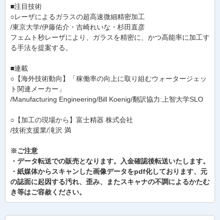
■注目技術
○レーザによるガラスの超高速微細精密加工
/東京大学/伊藤佑介・吉崎れいな・杉田直彦
フェムト秒レーザにより、ガラスを精密に、かつ高能率に加工す
る手法を提案する。
■連載
○【海外技術動向】「稼働率の向上に取り組むウォータージェッ
ト関連メーカー」
/Manufacturing Engineering/Bill Koenig/翻訳協力:上智大学SLO
○【加工の現場から】富士精器 株式会社
/技術支援業/滝沢 満
※ご注意
・データ転送での販売となります。入金確認後転送いたします。
・紙媒体からスキャンした画像データをpdf化しております、元
の誌面に起因する汚れ、歪み、またスキャナの不調によるかたむ
き等はご容赦ください。