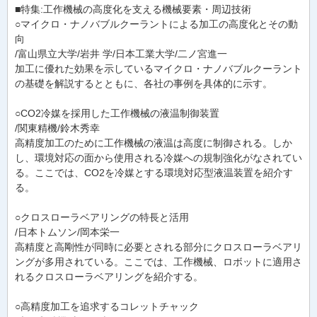
■特集:工作機械の高度化を支える機械要素・周辺技術
○マイクロ・ナノバブルクーラントによる加工の高度化とその動
向
/富山県立大学/岩井 学/日本工業大学/二ノ宮進一
加工に優れた効果を示しているマイクロ・ナノバブルクーラント
の基礎を解説するとともに、各社の事例を具体的に示す。
○CO2冷媒を採用した工作機械の液温制御装置
/関東精機/鈴木秀幸
高精度加工のために工作機械の液温は高度に制御される。しか
し、環境対応の面から使用される冷媒への規制強化がなされてい
る。ここでは、CO2を冷媒とする環境対応型液温装置を紹介す
る。
○クロスローラベアリングの特長と活用
/日本トムソン/岡本栄一
高精度と高剛性が同時に必要とされる部分にクロスローラベアリ
ングが多用されている。ここでは、工作機械、ロボットに適用さ
れるクロスローラベアリングを紹介する。
○高精度加工を追求するコレットチャック