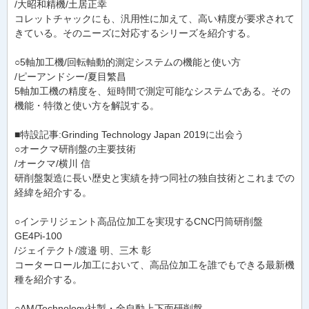
/大昭和精機/土居正幸
コレットチャックにも、汎用性に加えて、高い精度が要求されて
きている。そのニーズに対応するシリーズを紹介する。
○5軸加工機/回転軸動的測定システムの機能と使い方
/ピーアンドシー/夏目繁昌
5軸加工機の精度を、短時間で測定可能なシステムである。その
機能・特徴と使い方を解説する。
■特設記事:Grinding Technology Japan 2019に出会う
○オークマ研削盤の主要技術
/オークマ/横川 信
研削盤製造に長い歴史と実績を持つ同社の独自技術とこれまでの
経緯を紹介する。
○インテリジェント高品位加工を実現するCNC円筒研削盤
GE4Pi-100
/ジェイテクト/渡邉 明、三木 彰
コーターロール加工において、高品位加工を誰でもできる最新機
種を紹介する。
○AM/Technology社製・全自動上下面研削盤