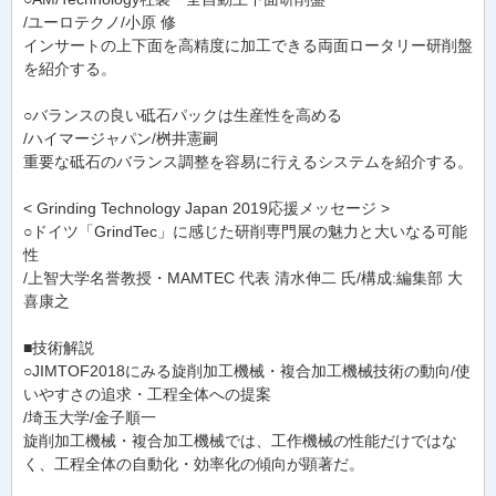
/ユーロテクノ/小原 修
インサートの上下面を高精度に加工できる両面ロータリー研削盤
を紹介する。
○バランスの良い砥石パックは生産性を高める
/ハイマージャパン/桝井憲嗣
重要な砥石のバランス調整を容易に行えるシステムを紹介する。
< Grinding Technology Japan 2019応援メッセージ >
○ドイツ「GrindTec」に感じた研削専門展の魅力と大いなる可能
性
/上智大学名誉教授・MAMTEC 代表 清水伸二 氏/構成:編集部 大
喜康之
■技術解説
○JIMTOF2018にみる旋削加工機械・複合加工機械技術の動向/使
いやすさの追求・工程全体への提案
/埼玉大学/金子順一
旋削加工機械・複合加工機械では、工作機械の性能だけではな
く、工程全体の自動化・効率化の傾向が顕著だ。