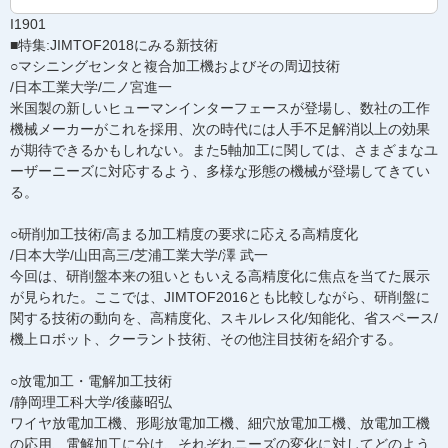
I1901
■特集:JIMTOF2018にみる新技術
○マシニングセンタと複合加工機およびその周辺技術
/日本工業大学/二ノ宮進一
米国製の新しいヒューマンインターフェースが登場し、数社の工作
機械メーカーがこれを採用、次の時代には人手不足解消以上の効果
が期待できるかもしれない。また5軸加工に関しては、さまざまなユ
ーザーニーズに対応するよう、多様な形態の機械が登場してきてい
る。
○研削加工技術/高まる加工精度の要求に応える高精度化
/日本大学/山田高三/芝浦工業大学/澤 武一
今回は、研削盤本来の狙いともいえる高精度化に焦点を当てた展示
が見られた。ここでは、JIMTOF2016とも比較しながら、研削盤に
関する技術の動向を、高精度化、スキルレス化/知能化、省スペース/
機上ロボット、クーラント技術、その他注目技術を紹介する。
○放電加工・電解加工技術
/静岡理工科大学/後藤昭弘
ワイヤ放電加工機、形彫放電加工機、細穴放電加工機、放電加工機
の応用、電解加工に分け、それぞれニーズの変化に対してどのよう