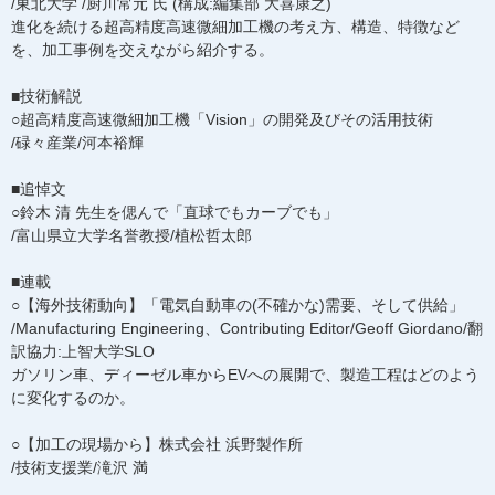
/東北大学 /厨川常元 氏 (構成:編集部 大喜康之)
進化を続ける超高精度高速微細加工機の考え方、構造、特徴など
を、加工事例を交えながら紹介する。
■技術解説
○超高精度高速微細加工機「Vision」の開発及びその活用技術
/碌々産業/河本裕輝
■追悼文
○鈴木 清 先生を偲んで「直球でもカーブでも」
/富山県立大学名誉教授/植松哲太郎
■連載
○【海外技術動向】「電気自動車の(不確かな)需要、そして供給」
/Manufacturing Engineering、Contributing Editor/Geoff Giordano/翻
訳協力:上智大学SLO
ガソリン車、ディーゼル車からEVへの展開で、製造工程はどのよう
に変化するのか。
○【加工の現場から】株式会社 浜野製作所
/技術支援業/滝沢 満