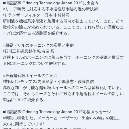
■特設記事:Grinding Technology Japan 2019に出会う
○リニア時代に対応する不水溶性研削油ろ過の新技術
/トランザーフィルター日本/中村裕司
研削液を機械系冷却液と兼用する傾向が強まっている。また、超々
微粒分の除去が求められている。ここでは、それら新しい高度なニ
ーズに対応するろ過装置を紹介する。
○超硬ドリルのホーニングの応用と事例
/石川工具研磨製作所/有留 毅
超硬ドリルのホーニングに焦点を当て、ホーニングの基礎と推奨す
るNCホーニングについて解説する。
○最新超砥粒ホイールのご紹介
/豊田バンモップス/内田良彦・小嶋孝志・佐藤貴信
高度な加工が可能な超砥粒ホイールへのニーズは多様化している。
ここでは、それらニーズとそれに対応する超砥粒ホイールの新しい
製品について紹介する。
■特設記事:Grinding Technology Japan 2019応援メッセージ
○研削に特化した、メーカーとユーザーの「出会いの場」の誕生。-
大いに期待しています!