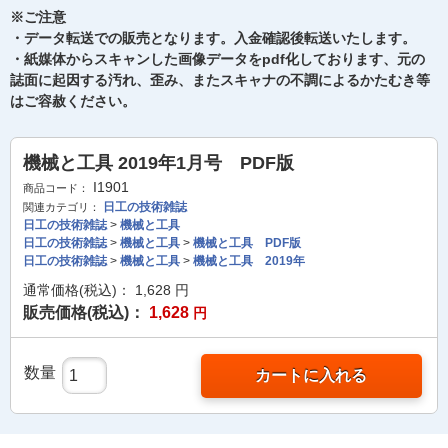
※ご注意
・データ転送での販売となります。入金確認後転送いたします。
・紙媒体からスキャンした画像データをpdf化しております、元の
誌面に起因する汚れ、歪み、またスキャナの不調によるかたむき等
はご容赦ください。
機械と工具 2019年1月号 PDF版
I1901
商品コード：
日工の技術雑誌
関連カテゴリ：
日工の技術雑誌
>
機械と工具
日工の技術雑誌
>
機械と工具
>
機械と工具 PDF版
日工の技術雑誌
>
機械と工具
>
機械と工具 2019年
通常価格(税込)：
1,628
円
販売価格(税込)：
1,628
円
数量
カートに入れる