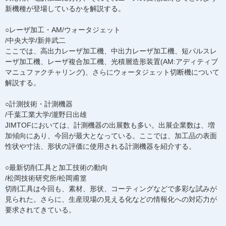
新機種が登場しているかを解説する。
○レーザ加工・AM/ウォータジェット
/中央大学/新井武二
ここでは、高出力レーザ加工機、中出力レーザ加工機、短パルスレ
ーザ加工機、レーザ複合加工機、光積層造形装置(AM:アディティブ
マニュファクチャリング)、さらにウォータジェット切断機について
解説する。
○計測技術・計測機器
/千葉工業大学/瀧野日出雄
JIMTOFにおいては、計測機器の出展数も多い。出展企業数は、増
加傾向にあり、今回が最大となっている。ここでは、加工品の表面
性状や寸法、形状の評価に使用される計測機器を紹介する。
○最新切削工具と加工技術の動向
/松岡技術研究所/松岡甫篁
切削工具は今回も、素材、形状、コーティングなどで多彩な試みが
見られた。さらに、生産現場の見える化などの情報化への対応力が
要求されてきている。