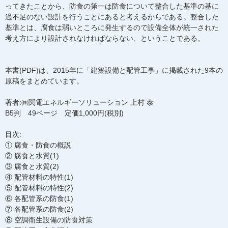
ってきたことから、防食の第一は防食について整合した基準の基に
過不足のない設計を行うことにあると考えるからである。整合した
基準とは、腐食は弱いところに発生するので設備全体が統一された
考え方により設計されなければならない、ということである。
本書(PDF)は、2015年に「建築設備と配管工事」に掲載された9本の
原稿をまとめています。
著者:㈱関電エネルギーソリューション 上村 泰
B5判 49ページ 定価1,000円(税別)
目次:
① 腐食・防食の概説
② 腐食と水質(1)
③ 腐食と水質(2)
④ 配管材料の特性(1)
⑤ 配管材料の特性(2)
⑥ 各配管系の防食(1)
⑦ 各配管系の防食(2)
⑧ 空調衛生設備の防食対策