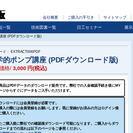
会社概要
ご購入の手引き
サイトマップ
誌一覧
技術図書一覧
日工セミナー
展示
座 (PDFダウンロード版)
ード：
EXTRACT006PDF
学的ポンプ講座 (PDFダウンロード版)
価格/
3,000
円(税込)
商品はPDFデータのダウンロード販売です。
弊社での入金確認手続き後
にMY
ージからすぐにデータをご入手いただけます。
ウンロードには会員登録が必要です。
購入の際には会員登録をお願いします。既に登録がお済みの方はログイン後
ご購入ください。
たご購入後に弊社での確認後ダウンロード可能になります。ご購入からダウ
ロードまでの流れは以下のページをご参照ください。