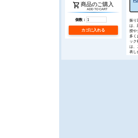
P
shopping_cart
商品のご購入
ADD TO CART
個数：
振り
は、
カゴに入れる
授や
多く
ック
は、
表し
著者
今で
し、
機関
一方
ある
い、
本書
めて
著者
B5判
目次: