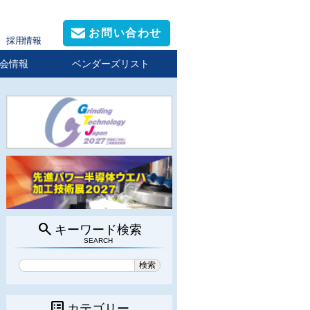
お問い合わせ
採用情報
会情報
ベンダーズリスト
search
キーワード検索
SEARCH
list_alt
カテゴリー