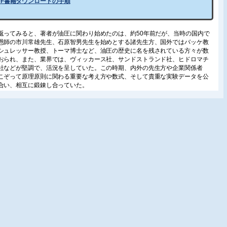
DF書籍ダウンロードの手順
返ってみると、著者が油圧に関わり始めたのは、約50年前だが、当時の国内で
恩師の市川常雄先生、石原智男先生を始めとする諸先生方、国外ではバッケ教
シュレッサー教授、トーマ博士など、油圧の歴史に名を残されている方々が数
おられ、また、業界では、ヴィッカース社、サンドストランド社、ヒドロマチ
社などが堅調で、活況を呈していた。この時期、内外の先生方や企業関係者
こぞって原理原則に関わる重要な考え方や数式、そして貴重な実験データを公
合い、相互に鍛錬し合っていた。
は、早くからそれらの情報に接する機会に比較的恵まれていたこともあって、
は世界的にみても、他には存在しないと思われる貴重な資料を入手してきた
油圧関係の多くの書籍(絶版になっているのが多い)、アーヘン工科大学他海外の
から発行された書籍類も数多く所蔵している。
、海外の研究機関や見本市にも触れる機会もあって、最新の情報も比較的多く
。そこで、手持ちの資料やデータも含めて紹介することは意義のある事と思
長期に亘る連載を引き受けることにした。
(PDF)は、2015年～2016年にかけて油空圧技術に掲載された18本の原稿をまと
います。
:コソド油圧ポンプ設計事務所 小曽戸 博
 158ページ 定価3,000円(税別)