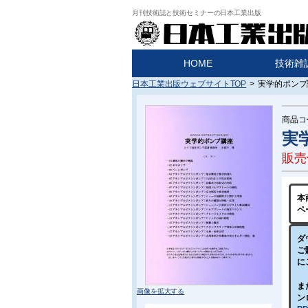
月刊技術誌と技術セミナーの日本工業出版
HOME
技術雑
日本工業出版ウェブサイトTOP
>
実学的ポンプ講
商品コ
実
販売
本
ペ
ダ
ご
に
ま
画像を拡大する
ン