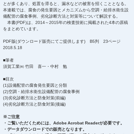
とが多くあり、処置を滞ると、漏水などの被害を招くこととなる。
本連載では、腐食の発生要因とメカニズムから空調・給排水衛生設
備配管の腐食事例、劣化診断方法と対策等について解説する。
本書(PDF)は、2014～2015年の検査技術に掲載された4本の原稿
をまとめています。
PDF版(ダウンロード販売にてご提供します) B5判 23ページ
2018.5.18
■筆者
須賀工業㈱ 竹田 喜一・中村 勉
■目次
(1)設備配管の腐食発生要因と分類
(2)空調・給排水衛生設備配管の腐食事例
(3)劣化診断方法と防食対策(前編)
(4)劣化診断方法と防食対策(後編)
※ご注意
・ご覧いただくためには、Adobe Acrobat Readerが必要です。
・データダウンロードでの販売となります。