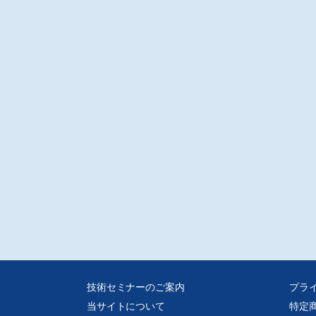
uetooth搭載の室内向けレーザー距離計
イカ ジオシステムズ(株)/海野園里子
ディタイプの室内用距離測定器の新モデルを紹介。Bluetooth搭載により、スマ
フォンアプリに測定結果を飛ばして、測定メモが作成できる。
注意
D-Rでの販売となります。
媒体からスキャンした画像データをpdf化しております、元の誌面に起因する汚
歪み、またスキャナの不調によるかたむき等はご容赦ください。
技術セミナーのご案内
プラ
当サイトについて
特定