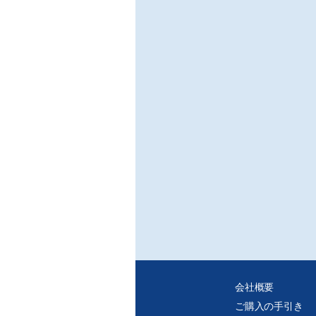
○Bl
/ラ
ハン
ート
※ご
・C
・紙
れ、
会社概要
ご購入の手引き