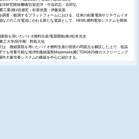
独)海洋研究開発機構/百留忠洋・中谷武志・吉田弘
菱重工業(株)/谷俊宏・杉原洸貴・伊藤栄基
を調査・観測するプラットフォームにおける、従来の鉛蓄電池やリチウムイオ
池などの二次電池にかわる新たな電源として、HEML燃料電池システムを開発
。
細藻類を用いたバイオ燃料生産/電源開発(株)/松本光史
京農工大学/田中剛・野島大佑
では、微細藻類を用いたバイオ燃料生産の現状の問題点を解説した上で、低温
下でも培養可能な海洋性微細藻類Mayamaea属CTDA0820株のスクリーニング
屋外大量培養システムの構築を中心に紹介する。
計〕
内繰り返し曲げ変位荷重を受けるエルボ配管の低サイクル
寿命評価法の比較/(一社)原子力安全推進協会/浦部吉雄
浜国立大学/高橋宏治・安部央矩
繰り返し曲げ変位荷重を受けるエルボ配管の低サイクル疲労寿命評価におい
修正共通勾配法により、合理的な範囲内で保守側に寿命が予測できることを確
るとともに、疲労設計への応用方法を提案した。
品残渣からの水素製造/広島大学/中島田豊
ッポロビール(株)/岡田行夫・渡里彰・三谷優
株)アンデルセンサービス/棚田利宏・山崎正雄
株)タカキベーカリー/火神明・畠岡勲/広島ガス(株)/渡辺和彦・徳永博
では、微生物による発酵水素生産の基盤技術、及び当研究グループが開発中の
残渣を用いた水素?メタン二段発酵プロセスの実証試験について紹介する。