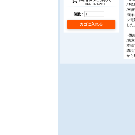
shopping_cart
ADD TO CART
/(
/三
個数：
海洋
ン電
カゴに入れる
した
○微
/東
本稿
環境
から
〔設
○面
疲労
/横
面内
て、
認す
○食
/サ
/(
/(
本稿
食品