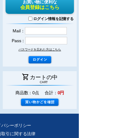
お買い物に便利な
会員登録はこちら
ログイン情報を記憶する
Mail：
Pass：
パスワードを忘れた方はこちら
shopping_cart
カートの中
CART
商品数：0点 合計：
0円
イバシーポリシー
商取引に関する法律