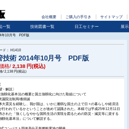
会社概要
ご購入の手引き
サイトマップ
誌一覧
技術図書一覧
日工セミナー
展示
14年10月号 PDF版
ード：
H1410
技術 2014年10月号 PDF版
価格/
2,138
円(税込)
格/
2,138
円(税込)
説
望・解説〕
土強靱化基本法の概要と国土強靱化に向けた取組について
元)衆議院法制局/沓掛誠
本大震災を経験し、我が国は、いかに脆弱な国土の上で日々の暮らしや経済活
が行われているかということが改めて認識された。本稿では平成25年12月11日
布された「強くしなやかな国民生活の実現を図るための防災・減災等に資する
強靱化基本法」について解説する。
鎖式コンパクト固体高分子形燃料電池の開発