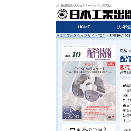
月刊技術誌と技術セミナーの日本工業出版
HOME
技術雑
日本工業出版ウェブサイトTOP
>
配管技術 20
商品コ
配管
販売
通常価
■解
〔展
○国
/(
東日
動等
に公
国土
商品のご購入
○閉