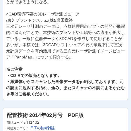
とができるようになる。
○CAD環境不要の3Dレーザ計測ビューア
/東芝プラントシステム(株)/岩田章裕
三次元レーザ計測のデータは、点群処理用のソフトの開発が飛躍
的に進んだことで、本技術のプラントや工場等への適用が拡大し
ている。一般に点群データや3DCADを作成して使用することが
多いが、本稿では、3DCADソフトウェア不要の環境下にて三次
元計測データを有効活用できる三次元レーザ計測イメージビュー
ア「PanpMap」について紹介する。
※ご注意
・CD-Rでの販売となります。
・紙媒体からスキャンした画像データをpdf化しております、元
の誌面に起因する汚れ、歪み、またスキャナの不調によるかたむ
き等はご容赦ください。
配管技術 2014年02月号 PDF版
H1402
商品コード：
日工の技術雑誌
関連カテゴリ：