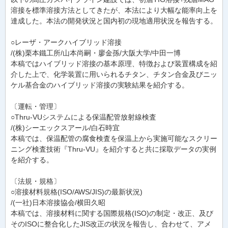
溶接を標準溶接方法としてきたが、本法により大幅な能率向上を
達成した。本法の開発状況と国内初の現地適用状況を報告する。
○レーザ・アークハイブリッド溶接
/(株)栗本鐵工所/山本尚嗣・廖金孫/大阪大学/中田一博
本稿ではハイブリッド溶接の基本原理、特徴および装置構成を紹
介した上で、化学装置に用いられるチタン、チタン合金及びニッ
ケル基合金のハイブリッド溶接の実験結果を紹介する。
〔運転・管理〕
○Thru-VUシステムによる保温配管放射線検査
/(株)シーエックスアール/白石時宜
本稿では、保温配管の腐食検査を保温上から実施可能なスクリー
ニング検査技術『Thru-VU』を紹介すると共に採取データの実例
を紹介する。
〔法規・規格〕
○溶接材料規格(ISO/AWS/JIS)の最新状況)
/(一社)日本溶接協会/横田久昭
本稿では、溶接材料に関する国際規格(ISO)の制定・改正、及び
そのISOに整合化したJIS改正の状況を報告し、合わせて、アメ