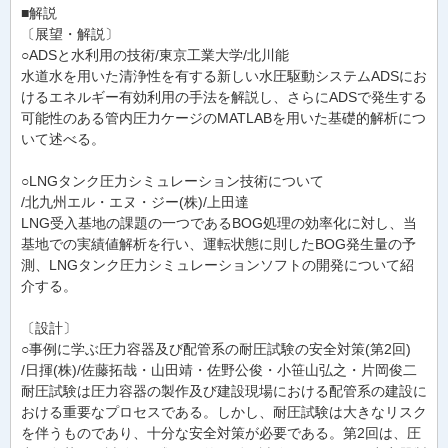
■解説
〔展望・解説〕
○ADSと水利用の技術/東京工業大学/北川能
水道水を用いた清浄性を有する新しい水圧駆動システムADSにお
けるエネルギー有効利用の手法を解説し、さらにADSで発生する
可能性のある管内圧力ケージのMATLABを用いた基礎的解析につ
いて述べる。
○LNGタンク圧力シミュレーション技術について
/北九州エル・エヌ・ジー(株)/上田達
LNG受入基地の課題の一つであるBOG処理の効率化に対し、当
基地での実績値解析を行い、運転状態に則したBOG発生量の予
測、LNGタンク圧力シミュレーションソフトの開発について紹
介する。
〔設計〕
○事例に学ぶ圧力容器及び配管系の耐圧試験の安全対策(第2回)
/日揮(株)/佐藤拓哉・山田靖・佐野公俊・小笹山弘之・片岡俊二
耐圧試験は圧力容器の製作及び建設現場における配管系の建設に
おける重要なプロセスである。しかし、耐圧試験は大きなリスク
を伴うものであり、十分な安全対策が必要である。第2回は、圧