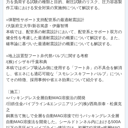
力を負荷する試験の種類と目的、耐圧試験のリスク、圧力容器製
作工場における安全対策の実施例について解説する。
○弾塑性サポート支持配管系の最適耐震設計
/大阪府立大学/新谷篤彦・伊藤智博
本稿では、配管系の耐震設計において、配管系とサポート双方の
健全性を考慮した最適耐震設計の概要について解説する。また、
確率論に基づいた最適耐震設計の概要についても解説する。
○地上設置型フート弁代替バルブに関する考察
/(株)イシザキ/千葉和典
本稿ではポンプ吸込み側に使用する「フート弁」の不具合を解消
し、省エネにも適応可能な「スモレンスキフートバルブ」につい
てその特徴、採用事例や省エネ効果について紹介する。
〔施工〕
○バッキングレス全層自動MAG溶接法の開発
/日鉄住金パイプライン&エンジニアリング(株)/西島崇泰・松廣克
之
銅裏当て無しで全層を自動MAG溶接で行うバッキングレス全層
自動MAG溶接法を開発した。シールドトンネル内における500A
以下の高圧ガスパイプライン建設では、初層TIG溶接+残層MAG