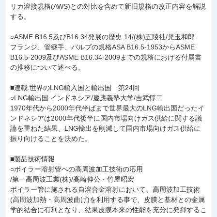
リカ溶接規格(AWS)との対比を含めて新旧規格の改正内容を解説
する。
○ASME B16.5及びB16.34発展の歴史 14/(株)五陵社/児玉和郎
フランジ、管継手、バルブの規格ASA B16.5-1953からASME
B16.5-2009及びASME B16.34-2009までの規格における付属書
の推移について述べる。
■連載:世界のLNG輸入国と輸出国 第24回
○LNG輸出国:インドネシア/慶應義塾大学/吉武惇二
1970年代から2000年代半ばまで世界最大のLNG輸出国だったイ
ンドネシアは2000年代後半に国内市場向けガス供給に関する議
論を重ねた結果、LNG輸出を削減して国内市場向けガス供給に
振り向けることを決めた。
■製品技術情報
○ボイラー溶射管への高周波加工技術の応用
/第一高周波工業(株)/高崎伸公・竹屋昭宏
ボイラー管に施される自溶合金溶射において、高周波加工技術
(高周波加熱・高周波曲げ)を利用する事で、皮膜と基材との金属
学的結合に有利となり、結果皮膜本来の性能を充分に発揮するこ