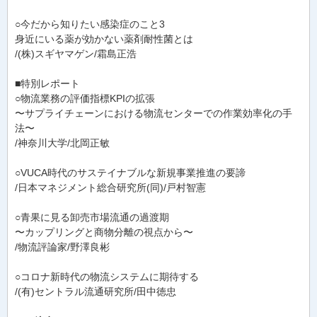
○今だから知りたい感染症のこと3
身近にいる薬が効かない薬剤耐性菌とは
/(株)スギヤマゲン/霜島正浩
■特別レポート
○物流業務の評価指標KPIの拡張
〜サプライチェーンにおける物流センターでの作業効率化の手
法〜
/神奈川大学/北岡正敏
○VUCA時代のサステイナブルな新規事業推進の要諦
/日本マネジメント総合研究所(同)/戸村智憲
○青果に見る卸売市場流通の過渡期
〜カップリングと商物分離の視点から〜
/物流評論家/野澤良彬
○コロナ新時代の物流システムに期待する
/(有)セントラル流通研究所/田中徳忠