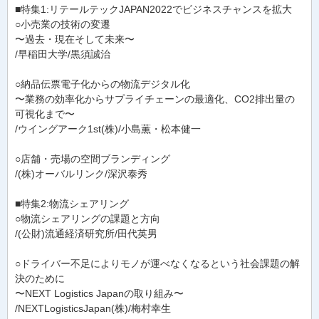
■特集1:リテールテックJAPAN2022でビジネスチャンスを拡大
○小売業の技術の変遷
〜過去・現在そして未来〜
/早稲田大学/黒須誠治
○納品伝票電子化からの物流デジタル化
〜業務の効率化からサプライチェーンの最適化、CO2排出量の
可視化まで〜
/ウイングアーク1st(株)/小島薫・松本健一
○店舗・売場の空間ブランディング
/(株)オーバルリンク/深沢泰秀
■特集2:物流シェアリング
○物流シェアリングの課題と方向
/(公財)流通経済研究所/田代英男
○ドライバー不足によりモノが運べなくなるという社会課題の解
決のために
〜NEXT Logistics Japanの取り組み〜
/NEXTLogisticsJapan(株)/梅村幸生