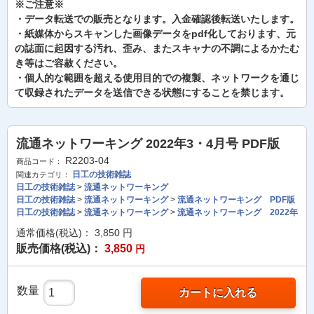
※ご注意※
・データ転送での販売となります。入金確認後転送いたします。
・紙媒体からスキャンした画像データをpdf化しております、元
の誌面に起因する汚れ、歪み、またスキャナの不調によるかたむ
き等はご容赦ください。
・個人的な範囲を超える使用目的での複製、ネットワークを通じ
て収録されたデータを送信できる状態にすることを禁じます。
流通ネットワーキング 2022年3・4月号 PDF版
R2203-04
商品コード：
日工の技術雑誌
関連カテゴリ：
日工の技術雑誌
>
流通ネットワーキング
日工の技術雑誌
>
流通ネットワーキング
>
流通ネットワーキング PDF版
日工の技術雑誌
>
流通ネットワーキング
>
流通ネットワーキング 2022年
通常価格(税込)：
3,850
円
販売価格(税込)：
3,850
円
数量
カートに入れる