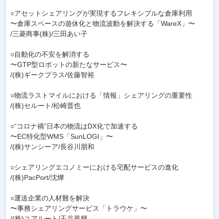
○アセットシェアリングが実現するフレキシブルな倉庫利用
〜倉庫スペースの遊休化と物流波動を解決する「WareX」〜
/三菱商事(株)/三田あい子
○自動化の不安を解消する
〜GTP型ロボットの新たなサービス〜
/(株)ギークプラス/佐藤智裕
○物流ラストマイルにおける「情報」シェアリングの重要性
/(株)セルート/松崎晋也
○“コロナ禍”日本の物流はDX化で加速する
〜EC特化型WMS「SunLOGI」〜
/(株)サンシーア/長谷川朋和
○シェアリングエコノミーにおける宅配サービスの進化
/(株)PacPort/沈燁
○運送企業の人材難を解決
〜事務シェアリングサービス「トラウケ」〜
/(株)ユアルート/玉谷風輝