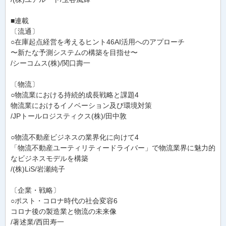
■連載
〔流通〕
○在庫起点経営を考えるヒント46AI活用へのアプローチ
〜新たな予測システムの構築を目指せ〜
/シーコムス(株)/関口壽一
〔物流〕
○物流業における持続的成長戦略と課題4
物流業におけるイノベーション及び環境対策
/JPトールロジスティクス(株)/田中敦
○物流不動産ビジネスの業界化に向けて4
「物流不動産ユーティリティードライバー」で物流業界に魅力的
なビジネスモデルを構築
/(株)LiS/岩瀬純子
〔企業・戦略〕
○ポスト・コロナ時代の社会変容6
コロナ後の製造業と物流の未来像
/著述業/西田寿一