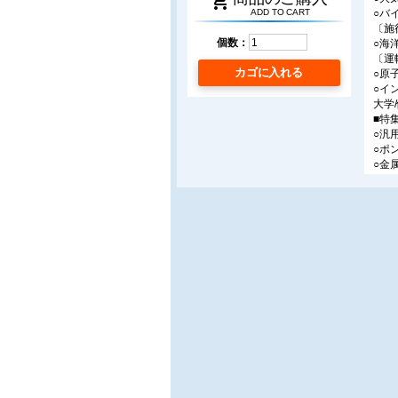
shopping_cart
○バ
ADD TO CART
〔施
個数：
○海
〔運
カゴに入れる
○原
○イ
大学
■特
○汎
○ポ
○金
■製
○高
○ラ
○N
○プ
○Z
○G
○チタ
○P
■製
○酸
○金