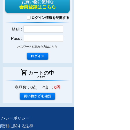
お買い物に便利な
会員登録はこちら
ログイン情報を記憶する
Mail：
Pass：
パスワードを忘れた方はこちら
shopping_cart
カートの中
CART
商品数：0点 合計：
0円
イバシーポリシー
商取引に関する法律