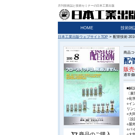
月刊技術誌と技術セミナーの日本工業出版
HOME
技術雑
日本工業出版ウェブサイトTOP
>
配管技術 20
商品コ
配管
販売
通常価
■解
〔展
○化
○イ
リン
○大
〔設
○屋
○バ
商品のご購入
○大