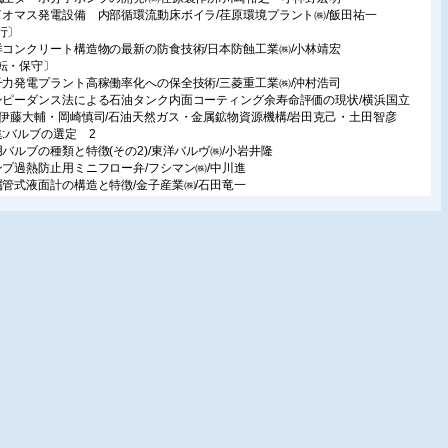
イオマス発電設備 内部循環流動床ボイラ/荏原環境プラント㈱/飯田祐一
行〕
洋コンクリート構造物の最新の防食技術/日本防蝕工業㈱/小林靖宏
転・保守〕
子力発電プラント高稼働率化への保全技術/三菱重工業㈱/沖村浩司
ンピーダンス法による石油タンク内面コーティング余寿命評価の現状/横浜国立
/伊藤大輔・岡崎慎司/石油天然ガス・金属鉱物資源機構/岩田克己・土田智彦
集:バルブの選定 2
用バルブの種類と特徴(その2)/東洋バルヴ㈱/小岩井隆
ンプ過熱防止用ミニフロー弁/フシマン㈱/中川進
属管式液面計の構造と特徴/金子産業㈱/石田竜一
品ガイド:防食・耐食
耐食性 ETFEライニング弁/岡野バルブ製造㈱
イニング製 ダイヤフラム弁/日本ダイヤバルブ㈱
eotechaライニングバルブ/タイコ フローコントロールジャパン㈱
ラスチック新世代ダイヤフラムバルブ/ジョージフィッシャー㈱
APテープ/㈱ナカボーテック
L配管部品/旭硝子㈱
ン溶接ワイヤ”G-coat”/大同特殊鋼㈱
TFEコルゲーションホース/シミフレックス㈱
品技術紹介
/アルカリ リーク警告システム/(有)シーエス技研/神野一成
属柱劣化判定システム/㈱ニチゾウテック/山東和義/中部電力㈱/熊谷靖夫