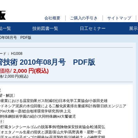
会社概要
ご購入の手引き
サイトマップ
誌一覧
技術図書一覧
日工セミナー
展示
10年08月号 PDF版
ード：
H1008
技術 2010年08月号 PDF版
価格/
2,000
円(税込)
格/
2,000
円(税込)
説
望・解説〕
学産業における温室効果ガス削減/(社)日本化学工業協会/小坂田史雄
ンドネシア泥炭の水位回復による二酸化炭素排出量緩和計画/新日鉄エンジニア
グ㈱/大橋一彦/総合地球環境学研究所/井上元
同特殊鋼技術学園の紹介/大同特殊鋼㈱/大饗健児
計〕
外貯蔵タンクシールゴムの脱落事例/危険物保安技術協会/松浦晃弘
イオエタノール生産の現状と課題/富山大学/高野真希・星野一宏
気圧ターボ分子ポンプの開発/㈱荏原製作所/川崎裕之・小神野宏明