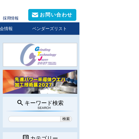
お問い合わせ
採用情報
会情報
ベンダーズリスト
search
キーワード検索
SEARCH
list_alt
カテゴリー