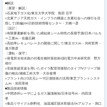
■解説
〔展望・解説〕
○石炭地下ガス化/東京大学大学院 島田 荘平
○北東アジア天然ガス・インフラの構築と水素社会への移行を目
指して(前編)/㈱日鉄技術情報センター・大橋一彦
〔設計〕
○有限要素解析を用いた締結体シール特性の長期予測/日本バルカ
ー工業㈱・佐藤広嗣
○高効率レキュペレータの開発に関して/東京ガス㈱・河村哲男・
速川敦彦
〔運転・保守〕
○発電所冷却水路の付着生物対策技術/(財)電力中央研究所 野方
靖行
○非線形超音波を用いたボイラ配管溶接部のタイプIVクリープ損
傷の検出/湘南工科大学・大谷俊博
○プラント向け3次元レーザ計測技術の活用/東芝プラントシステ
ム㈱・岩田章裕
■製品技術情報
○中間赤外レーザによるガス漏洩検知/日本信号㈱・内田清
孝
○食品リサイクル飼料化 油温減圧脱水乾燥法/㈱アルフォ・洞口