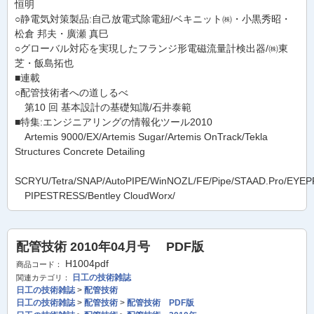
恒明
○静電気対策製品:自己放電式除電紐/ベキニット㈱・小黒秀昭・
松倉 邦夫・廣瀬 真巳
○グローバル対応を実現したフランジ形電磁流量計検出器/㈱東
芝・飯島拓也
■連載
○配管技術者への道しるべ
第10 回 基本設計の基礎知識/石井泰範
■特集:エンジニアリングの情報化ツール2010
Artemis 9000/EX/Artemis Sugar/Artemis OnTrack/Tekla
Structures Concrete Detailing
SCRYU/Tetra/SNAP/AutoPIPE/WinNOZL/FE/Pipe/STAAD.Pro/EYE
PIPESTRESS/Bentley CloudWorx/
配管技術 2010年04月号 PDF版
H1004pdf
商品コード：
日工の技術雑誌
関連カテゴリ：
日工の技術雑誌
>
配管技術
日工の技術雑誌
>
配管技術
>
配管技術 PDF版