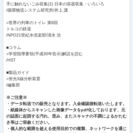
手に触れないごみ収集(2) 日本の容器収集・いろいろ
/循環物流システム研究所/井上 護
○世界の列車のトイレ 第8回
トルコの鉄道
/NPO21世紀水倶楽部/清水 洽
■コラム
○学習指導要領(平成30年告示)解説を読む
/HST
■製品ガイド
○蛍光X線分析装置
/編集部
※ご注意※
・データ転送での販売となります。入金確認後転送いたします。
・紙媒体からスキャンした画像データをpdf化しております、元
の誌面に起因する汚れ、歪み、またスキャナの不調によるかたむ
き等はご容赦ください。
・個人的な範囲を超える使用目的での複製、ネットワークを通じ