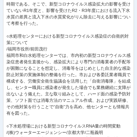
時期である。そこで、新型コロナウイルス感染拡大の影響を受け
ていないR1年度と、影響を受けたR2・R3年度における流入下水
水質の差異と流入下水の水質変化がりん除去に与える影響につい
て考察を行った。
○水処理センターにおける新型コロナウイルス感染症の自衛的対
策について
/福岡市役所/前田茂行
福岡市和白水処理センターでは、市内初の新型コロナウイルス感
染症患者発生直後から、感染拡大により専門の消毒業者の手配等
が困難になることを想定し、消毒等をはじめとした自主的な感染
防止対策の実施体制の整備を行った。市および各委託業者職員で
構成する、労働安全衛生協議会を活用した「自衛消毒隊」を結成
し、センター職員に感染者が発生した場合でも業務継続に支障が
出ないよう備えた。主な取り組みとして、ハード面の感染予防対
策、ソフト面では消毒方法のマニュアル作成、および実践研修、
その他対策を行うことで“自衛”力を高め、他センターとも情報共
有を図った。
○下水処理場における新型コロナウイルスRNA量の時間変動
/(株)ウォーターエージェンシー/京都大学/二瓶義明