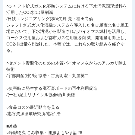
○シャフト炉式ガス化溶融システムにおける下水汚泥固形燃料を
活用したCO2排出量削減
/日鉄エンジニアリング(株)/矢野 亮・福田尚倫
シャフト炉式ガス化溶融システムを導入した名古屋市北名古屋工
場において、下水汚泥から製造されたバイオマス燃料を活用し、
コークス使用量および都市ガス使用量を削減、発電量を向上し、
CO2排出量を削減した。本稿では、これらの取り組みを紹介す
る。
○セメント資源化のための木質バイオマス灰からのアルカリ除去
技術
/宇部興産(株)/境 徹浩・古賀明宏・丸屋英二
○災害時に発生する廃石膏ボードの再生利用促進
/(一社)泥土リサイクル協会/西川美穂
○食品ロスの最近動向を見る
/惠谷資源循環研究所/惠谷 浩
■連載
○静脈物流:こみ収集・運搬よもやま話28