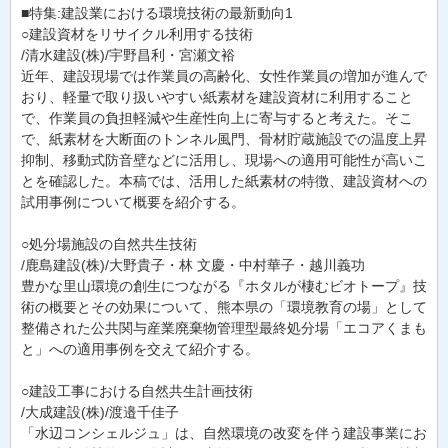
■特集:建設業における環境技術の最新動向1
○建設資材をリサイクル利用する技術
/清水建設(株)/宇野昌利・宮瀬文裕
近年、建設現場では作業員の高齢化、女性作業員の増加が進んで
おり、軽量で取り扱いやすい紙素材を建設資材に利用すること
で、作業員の負担軽減や生産性向上に寄与すると考えた。そこ
で、紙素材を大断面のトンネル風門、骨材貯蔵施設での温度上昇
抑制、移動式防音壁などに活用し、現場への適用可能性が高いこ
とを確認した。本稿では、活用した紙素材の特徴、建設資材への
試用事例について概要を紹介する。
○処分場施設の自然共生技術
/鹿島建設(株)/大野貴子・林 文慶・中村華子・越川義功
豊かな里山環境の創生につながる『ホタルが棲むビオトープ』技
術の概要とその効果について、熊本県の「環境教育の場」として
整備された公共関与産業廃棄物管理型最終処分場「エコアくまも
と」への適用事例を交えて紹介する。
○建設工事における自然共生計画技術
/大成建設(株)/渡邉千佳子
「水辺コンシェルジュ」は、自然環境の改変を伴う建設事業にお