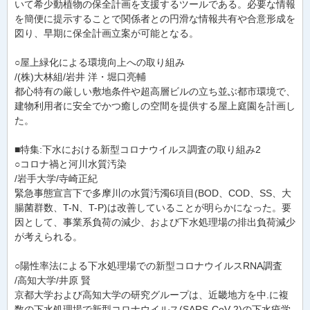
いて希少動植物の保全計画を支援するツールである。必要な情報
を簡便に提示することで関係者との円滑な情報共有や合意形成を
図り、早期に保全計画立案が可能となる。
○屋上緑化による環境向上への取り組み
/(株)大林組/岩井 洋・堀口亮輔
都心特有の厳しい敷地条件や超高層ビルの立ち並ぶ都市環境で、
建物利用者に安全でかつ癒しの空間を提供する屋上庭園を計画し
た。
■特集:下水における新型コロナウイルス調査の取り組み2
○コロナ禍と河川水質汚染
/岩手大学/寺崎正紀
緊急事態宣言下で多摩川の水質汚濁6項目(BOD、COD、SS、大
腸菌群数、T-N、T-P)は改善していることが明らかになった。要
因として、事業系負荷の減少、および下水処理場の排出負荷減少
が考えられる。
○陽性率法による下水処理場での新型コロナウイルスRNA調査
/高知大学/井原 賢
京都大学および高知大学の研究グループは、近畿地方を中.に複
数の下水処理場で新型コロナウイルス(SARS-CoV-2)の下水疫学