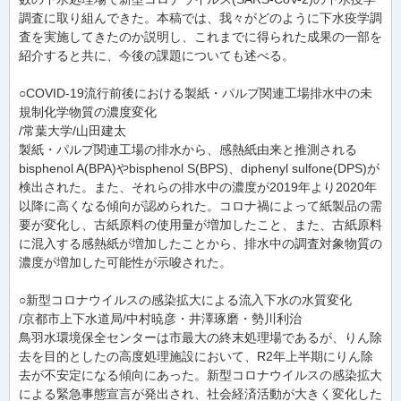
調査に取り組んできた。本稿では、我々がどのように下水疫学調
査を実施してきたのか説明し、これまでに得られた成果の一部を
紹介すると共に、今後の課題についても述べる。
○COVID-19流行前後における製紙・パルプ関連工場排水中の未
規制化学物質の濃度変化
/常葉大学/山田建太
製紙・パルプ関連工場の排水から、感熱紙由来と推測される
bisphenol A(BPA)やbisphenol S(BPS)、diphenyl sulfone(DPS)が
検出された。また、それらの排水中の濃度が2019年より2020年
以降に高くなる傾向が認められた。コロナ禍によって紙製品の需
要が変化し、古紙原料の使用量が増加したこと、また、古紙原料
に混入する感熱紙が増加したことから、排水中の調査対象物質の
濃度が増加した可能性が示唆された。
○新型コロナウイルスの感染拡大による流入下水の水質変化
/京都市上下水道局/中村暁彦・井澤琢磨・勢川利治
鳥羽水環境保全センターは市最大の終末処理場であるが、りん除
去を目的としたの高度処理施設において、R2年上半期にりん除
去が不安定になる傾向にあった。新型コロナウイルスの感染拡大
による緊急事態宣言が発出され、社会経済活動が大きく変化した