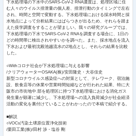
下水処理場の下水中のSARS-CoV-2 RNA濃度は、処理区域に住
む人々のウイルス排泄量の個人差、排泄行動のタイミングで左右
され、時間と空間で変動する。下水処理場における採水時間と採
水地点によって分析結果にはばらつきが出るため、それらを踏ま
えた疫学調査をすることが望ましい。我々の研究グループでは、
下水処理場の下水でSARS-CoV-2 RNAを調査する場合に、1日の
どの時間帯に検出されやすいかを調べた。また、採水地点を流入
下水および最初沈殿池越流水の2地点とし、それらの結果を比較
した。
○Withコロナ社会が下水処理場に与える影響
/クリアウォーターOSAKA(株)/安田隆史・大谷佳史
新型コロナウイルス感染症への対策として、テレワーク、宿泊施
設、飲食店等の休業や営業時間短縮などが行われた結果、特に大
阪市の市街地中.部を処理区に持つ下水処理場における消化ガス
発生量が顕著に減少し、下水処理場への流入負荷減少が社会経済
活動の変化を裏付けていることがわかったので本稿で紹介する。
■解説
○VOCs汚染土壌原位置浄化技術
/栗田工業(株)/田村 渉・塩谷 剛