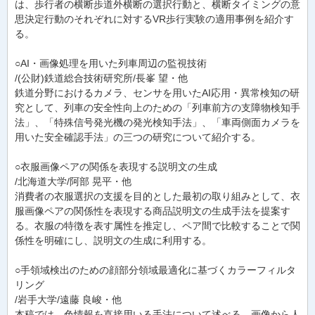
は、歩行者の横断歩道外横断の選択行動と、横断タイミングの意
思決定行動のそれぞれに対するVR歩行実験の適用事例を紹介す
る。
○AI・画像処理を用いた列車周辺の監視技術
/(公財)鉄道総合技術研究所/長峯 望・他
鉄道分野におけるカメラ、センサを用いたAI応用・異常検知の研
究として、列車の安全性向上のための「列車前方の支障物検知手
法」、「特殊信号発光機の発光検知手法」、「車両側面カメラを
用いた安全確認手法」の三つの研究について紹介する。
○衣服画像ペアの関係を表現する説明文の生成
/北海道大学/阿部 晃平・他
消費者の衣服選択の支援を目的とした最初の取り組みとして、衣
服画像ペアの関係性を表現する商品説明文の生成手法を提案す
る。衣服の特徴を表す属性を推定し、ペア間で比較することで関
係性を明確にし、説明文の生成に利用する。
○手領域検出のための顔部分領域最適化に基づくカラーフィルタ
リング
/岩手大学/遠藤 良峻・他
本稿では、色情報を直接用いる手法について述べる。画像から人