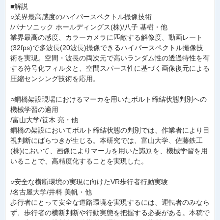
■解説
○業界最高感度のハイパースペクトル撮像技術
/パナソニック ホールディングス(株)/八子 基樹・他
業界最高の感度、カラーカメラに匹敵する解像度、動画レート
(32fps)で多波長(20波長)撮像できるハイパースペクトル撮像技
術を実現。空間・波長の両次元で高いランダム性の透過特性を有
する符号化フィルタと、空間スパース性に基づく画像復元による
圧縮センシング技術を応用。
○鋼橋架設現場におけるマーカを用いたボルト締結状態判別への
機械学習の適用
/富山大学/笹木 亮・他
鋼橋の架設においてボルト締結状態の判別では、作業者により目
視判断にばらつきが生じる。本研究では、富山大学、佐藤鉄工
(株)において、画像によりマーカを用いた識別を、機械学習を用
いることで、高精度化することを実現した。
○安全な横断環境の実現に向けたVR歩行者行動実験
/名古屋大学/井料 美帆・他
歩行者にとって安全な道路環境を実現するには、運転者のみなら
ず、歩行者の横断判断や行動実態を把握する必要がある。本稿で