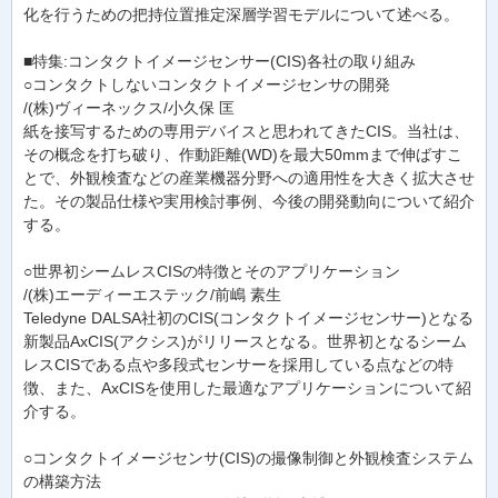
化を行うための把持位置推定深層学習モデルについて述べる。
■特集:コンタクトイメージセンサー(CIS)各社の取り組み
○コンタクトしないコンタクトイメージセンサの開発
/(株)ヴィーネックス/小久保 匡
紙を接写するための専用デバイスと思われてきたCIS。当社は、
その概念を打ち破り、作動距離(WD)を最大50mmまで伸ばすこ
とで、外観検査などの産業機器分野への適用性を大きく拡大させ
た。その製品仕様や実用検討事例、今後の開発動向について紹介
する。
○世界初シームレスCISの特徴とそのアプリケーション
/(株)エーディーエステック/前嶋 素生
Teledyne DALSA社初のCIS(コンタクトイメージセンサー)となる
新製品AxCIS(アクシス)がリリースとなる。世界初となるシーム
レスCISである点や多段式センサーを採用している点などの特
徴、また、AxCISを使用した最適なアプリケーションについて紹
介する。
○コンタクトイメージセンサ(CIS)の撮像制御と外観検査システム
の構築方法