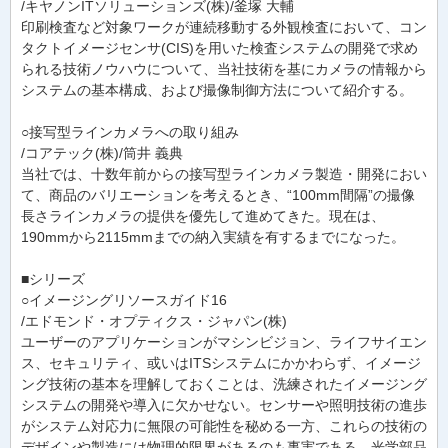
/キヤノンITソリューションズ(株)/釜塚 大輔
印刷検査など対象ワークが連続移動する外観検査において、コン
タクトイメージセンサ(CIS)を用いた検査システムの開発で求め
られる技術ノウハウについて、当社技術を基にカメラの情報から
システムの基本構成、および撮像制御方法について紹介する。
○接写型ラインカメラへの取り組み
/コアテック(株)/筒井 義典
当社では、十数年前からの接写型ラインカメラ製造・開発におい
て、商品のバリエーションを考えるとき、“100mm間隔”の撮像
長さラインカメラの提供を優先して進めてきた。現在は、
190mmから2115mmまでの納入実績を有するまでになった。
■シリーズ
○イメージングリソースガイド16
/エドモンド・オプティクス・ジャパン(株)
ユーザーのアプリケーションがマシンビジョン、ライフサイエン
ス、セキュリティ、或いはITSシステムにかかわらず、イメージ
ング技術の基本を理解しておくことは、洗練されたイメージング
システムの開発や導入に欠かせない。センサーや照明技術の進歩
がシステム対応力に無限の可能性を秘める一方、これらの技術の
デザインや製造には物理的限界があるのも事実である。光学部品