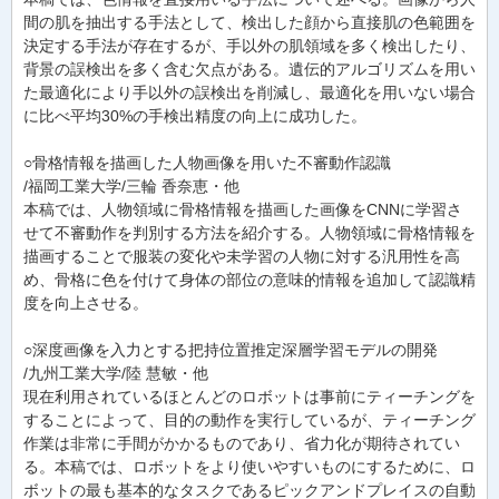
間の肌を抽出する手法として、検出した顔から直接肌の色範囲を
決定する手法が存在するが、手以外の肌領域を多く検出したり、
背景の誤検出を多く含む欠点がある。遺伝的アルゴリズムを用い
た最適化により手以外の誤検出を削減し、最適化を用いない場合
に比べ平均30%の手検出精度の向上に成功した。
○骨格情報を描画した人物画像を用いた不審動作認識
/福岡工業大学/三輪 香奈恵・他
本稿では、人物領域に骨格情報を描画した画像をCNNに学習さ
せて不審動作を判別する方法を紹介する。人物領域に骨格情報を
描画することで服装の変化や未学習の人物に対する汎用性を高
め、骨格に色を付けて身体の部位の意味的情報を追加して認識精
度を向上させる。
○深度画像を入力とする把持位置推定深層学習モデルの開発
/九州工業大学/陸 慧敏・他
現在利用されているほとんどのロボットは事前にティーチングを
することによって、目的の動作を実行しているが、ティーチング
作業は非常に手間がかかるものであり、省力化が期待されてい
る。本稿では、ロボットをより使いやすいものにするために、ロ
ボットの最も基本的なタスクであるピックアンドプレイスの自動