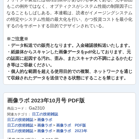
もこの例外ではなく、オプティクスがシステム性能の制限因子に
なることもしばしある。本連載は、読者がイメージングシステム
の特定やシステム性能の最大化を行い、かつ投資コストを最小化
するのをサポートする目的でデザインされている。
※ご注意※
・データ転送での販売となります。入金確認後転送いたします。
・紙媒体からスキャンした画像データをpdf化しております、元
の誌面に起因する汚れ、歪み、またスキャナの不調によるかたむ
き等はご容赦ください。
・個人的な範囲を超える使用目的での複製、ネットワークを通じ
て収録されたデータを送信できる状態にすることを禁じます。
画像ラボ 2023年10月号 PDF版
Ga2310
商品コード：
日工の技術雑誌
関連カテゴリ：
日工の技術雑誌
>
画像ラボ
日工の技術雑誌
>
画像ラボ
>
画像ラボ PDF版
日工の技術雑誌
>
画像ラボ
>
画像ラボ 2023年