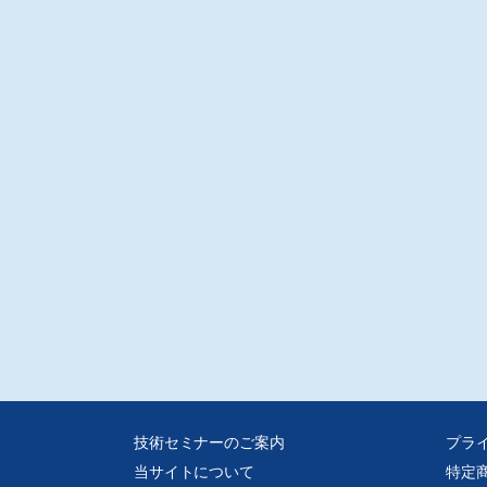
な仕組み「ビジュアルティーチ」は、ロボットに視覚機能を持たせながら、一
従来からのロボット教示方法やプログラミングを大きく変えず使えるという利
備えている。3Dビジョンセンサーを搭載したロボットは、自動車製造プロセス
重量物移載、車体組立FML(Flexible Module Line)、バリ取りロボットなどで
されるようになってきており、また、2DのAI技術によるマスターレスの袋や箱
と3Dビジョン認識を組み合わせたデパレタイジングでも活用が進んでいる。
注意※
ータ転送での販売となります。入金確認後転送いたします。
媒体からスキャンした画像データをpdf化しております、元の誌面に起因する汚
歪み、またスキャナの不調によるかたむき等はご容赦ください。
人的な範囲を超える使用目的での複製、ネットワークを通じて収録されたデー
送信できる状態にすることを禁じます。
技術セミナーのご案内
プラ
当サイトについて
特定