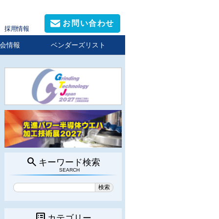
お問い合わせ
採用情報
会情報
ベンダーズリスト
search
キーワード検索
SEARCH
list_alt
カテゴリー