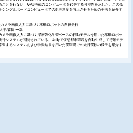
ることを行ない、GPU搭載のコンピュータを代替する可能性を示した。この低
トシングルボードコンピュータでの処理速度を向上させるための手法を紹介す
眼カメラ画像入力に基づく移動ロボットの自律走行
治大学/森岡 一幸
カメラ画像入力に基づく深層強化学習ベースの行動モデルを用いた移動ロボッ
走行システムが期待されている。Unityで仮想都市環境を自動生成して行動モデ
学習するシステムおよび学習結果を用いた実環境での走行実験の様子を紹介す
OLOv5を用いた赤外画像の解析による昼夜を通した水位計測
川大学/石塚 正秀・他
では、物体検出モデルYOLOを用いて、小型赤外カメラの画像から水位を計測す
術について紹介する。水面から突き出た柱の浸水面積をYOLOにより計測して水
推定する。結果として、推定した水位と実測された潮位のRMSE(Root Mean
are Error)が4.91cmの精度で推定できた。
層学習を用いた軌道内の落下物検出
)明電舎/山本 大樹
設備の保守・改良工事後、軌道内に工具などが落ちていると重大な事故につな
危険性がある。このような落下物による事故を無くすために、作業後に落下物
認作業を行っている。この確認作業を自動化するために、我々はカメラを用い
像処理による軌道内の落下物検出技術を開発した。
K高精細空撮画像を用いた階層型物体検出手法