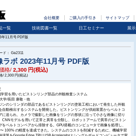
会社概要
ご購入の手引き
サイトマップ
誌一覧
技術図書一覧
日工セミナー
展示
3年11月号 PDF版
ード：
Ga2311
ラボ 2023年11月号 PDF版
価格/
2,300
円(税込)
格/
2,300
円(税込)
説
械学習を用いたピストンリング部品の外観検査システム
球大学/長田 康敬・他
ジンのシリンダの部品であるピストンリングの塗装工程において発生した外観
を自動検出するシステムを開発した。ピストンリングが供給装置からベルトコ
アに送られ、カメラで撮影した画像をリングの形状に沿って小さな画像に切り
、CNNモデルを用いて正常と異常を分類し、ロボットアームで異常のピストン
グをベルトコンベアから排除する。GPU搭載のコンピュータで画像を処理し、
0 〜 100% の精度を達成できた。システムのコストを削減するために、機械学習
演算をGoogle Edge TPU USB Acceleratorとシングルボードコンピュータで実