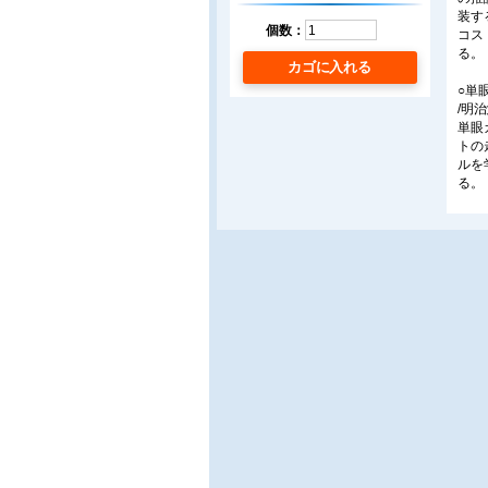
装す
個数：
コス
る。
カゴに入れる
○単
/明
単眼
トの
ルを
る。
○Y
/香
本稿
る技
位を
Squ
○深
/(株
鉄道
がる
の確
た画
○4