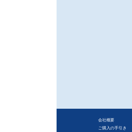
新た
方で
点を
の中で
利用
認識
※ご
・デ
・紙
れ、
・個
タを
会社概要
ご購入の手引き