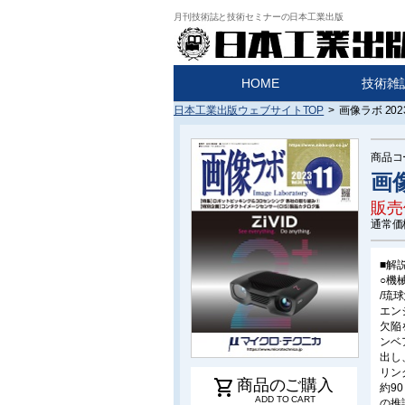
月刊技術誌と技術セミナーの日本工業出版
HOME
技術雑
日本工業出版ウェブサイトTOP
>
画像ラボ 202
商品コ
画像
販売
通常価
■解
○機
/琉
エン
欠陥
ンベ
出し
リン
shopping_cart
商品のご購入
約9
ADD TO CART
の推論