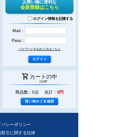
お買い物に便利な
会員登録はこちら
ログイン情報を記憶する
Mail：
Pass：
パスワードを忘れた方はこちら
shopping_cart
カートの中
CART
商品数：0点 合計：
0円
イバシーポリシー
商取引に関する法律