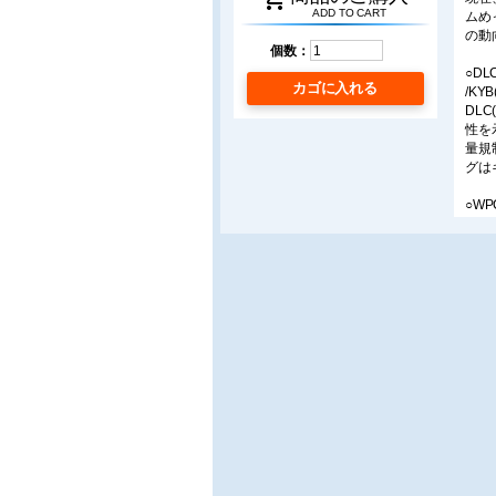
ADD TO CART
ムめ
の動
個数：
○DL
カゴに入れる
/KY
DLC
性を
量規
グは
○W
/(株
油圧
への
例を
■飛躍
○HY
■製
○油
/オ
近年
率・
る。
を追