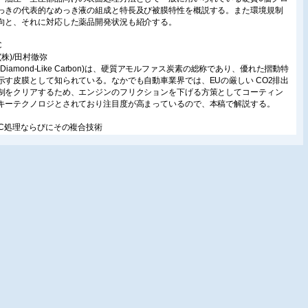
っきの代表的なめっき液の組成と特長及び被膜特性を概説する。また環境規制
向と、それに対応した薬品開発状況も紹介する。
C
B(株)/田村徹弥
(Diamond-Like Carbon)は、硬質アモルファス炭素の総称であり、優れた摺動特
示す皮膜として知られている。なかでも自動車業界では、EUの厳しい CO2排出
制をクリアするため、エンジンのフリクションを下げる方策としてコーティン
キーテクノロジとされており注目度が高まっているので、本稿で解説する。
PC処理ならびにその複合技術
)不二WPC/熊谷正夫
機器等を対象として、WPC処理(微粒子投射処理)の原理ならびに機械構造部品
適応として疲労強度や微細ディンプル(凹凸)形状の形成による摺動特性の向上の
示す。また、WPC処理と硬質皮膜形成の複合処理の効果についても紹介する。
する!フルードパワーKey Company
DRAFORCE,INC
品と技術
圧圧砕機サイレントTSRCクラッシャー
カダアイヨン(株)/仙木健太
、解体現場においてSRC構造建築物の解体が増えてきているなか、安全・効
コストの面から解体と切断を1台で処理できるSRCクラッシャーが求められてい
今回、当社で主流となっている20tクラスと30〜40tクラスにSRCクラッシャー
加することができたので紹介する。