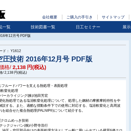
会社概要
ご購入の手引き
サイトマップ
誌一覧
技術図書一覧
日工セミナー
展示
16年12月号 PDF版
ード：
Y1612
圧技術 2016年12月号 PDF版
価格/
2,138
円(税込)
格/
2,138
円(税込)
集:フルードパワーを支える熱処理・表面処理
浴軟窒化処理
本パーカライジング(株)/池田芳宏
硬化熱処理である塩浴軟窒化処理について、処理した鋼材の摩擦摩耗特性を中
解説する。また、過酷な摺動条件下での使用に対応する、塩浴軟窒化と高周波
れを組合せた複合熱処理(PALNIP®)について紹介する。
質クロムめっき技術
トテックジャパン(株)/小野寺浩行
、油圧・空圧部品向けの表面処理方法として一般に用いられている硬質6価クロ