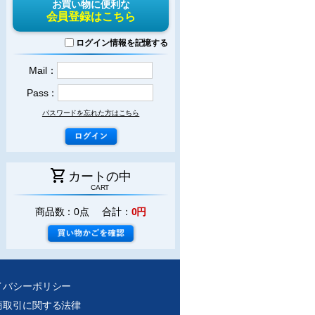
お買い物に便利な
会員登録はこちら
ログイン情報を記憶する
Mail：
Pass：
パスワードを忘れた方はこちら
shopping_cart
カートの中
CART
商品数：0点 合計：
0円
イバシーポリシー
商取引に関する法律