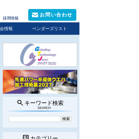
お問い合わせ
採用情報
会情報
ベンダーズリスト
search
キーワード検索
SEARCH
list_alt
カテゴリー