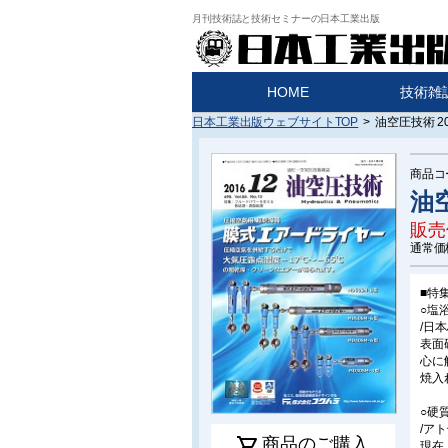
月刊技術誌と技術セミナーの日本工業出版
HOME
技術雑
日本工業出版ウェブサイトTOP
>
油空圧技術 20
商品コ
油空
販売
通常価
■特
○塩
/日
表面
心に
焼入
○硬
/ア
shopping_cart
商品のご購入
現在