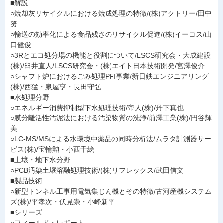
■解説
○焼却灰リサイクルにおける焼成処理の特徴/(株)アクトリー/田中
努
○輸送の効率化による食品残さのリサイクル促進/(株)イーコス/山
口健俊
○3Rとエコ処分場の機能と役割について/LSCS研究会・大成建設
(株)/臼井直人/LSCS研究会・(株)エイト日本技術開発/宮澤俊介
○シャフト炉におけるごみ処理PFI事業/新日鉄エンジニアリング
(株)/西猛・泉屋亨・長田守弘
■水処理分野
○エネルギー消費抑制型下水処理技術/帝人(株)/丹下真也
○膜分離活性汚泥法における汚染物質の洗浄/前澤工業(株)/円谷輝
美
○LC-MS/MSによる水環境中薬品の同時分析法/ムラタ計測器サー
ビス(株)/宝輪勲・小西千絵
■土壌・地下水分野
○PCB汚染土壌溶融処理技術/(株)リフレックス/武田信文
■製品技術
○新型トンネル工事用電気集じん機とその特徴/古河産機システム
ズ(株)/平孝次・伏見崇・小峰新平
■シリーズ
○フィールド・レポート