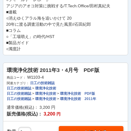
アジアのアオコ対策に挑戦する/T.Tech.Office/田村真紀夫
■連載
○消えゆくアラル海を追いかけて 20
20年に渡る調査活動の中で見た風景//石田紀郎
■コラム
○「工場萌え」の時代/HST
■製品ガイド
○濁度計
環境浄化技術 2011年3・4月号 PDF版
W1103-4
商品コード：
日工の技術雑誌
関連カテゴリ：
日工の技術雑誌
>
環境浄化技術
日工の技術雑誌
>
環境浄化技術
>
環境浄化技術 PDF版
日工の技術雑誌
>
環境浄化技術
>
環境浄化技術 2011年
通常価格(税込)：
3,200
円
販売価格(税込)：
3,200
円