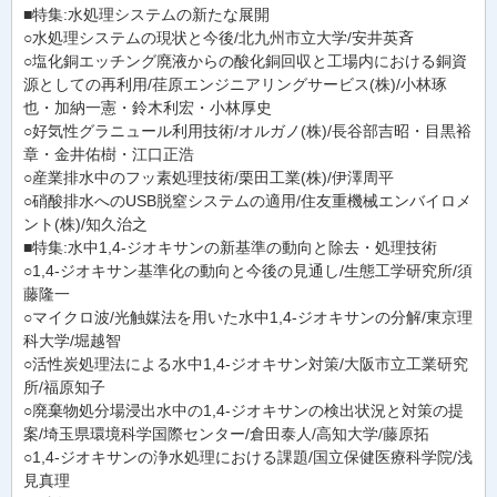
■特集:水処理システムの新たな展開
○水処理システムの現状と今後/北九州市立大学/安井英斉
○塩化銅エッチング廃液からの酸化銅回収と工場内における銅資
源としての再利用/荏原エンジニアリングサービス(株)/小林琢
也・加納一憲・鈴木利宏・小林厚史
○好気性グラニュール利用技術/オルガノ(株)/長谷部吉昭・目黒裕
章・金井佑樹・江口正浩
○産業排水中のフッ素処理技術/栗田工業(株)/伊澤周平
○硝酸排水へのUSB脱窒システムの適用/住友重機械エンバイロメ
ント(株)/知久治之
■特集:水中1,4-ジオキサンの新基準の動向と除去・処理技術
○1,4-ジオキサン基準化の動向と今後の見通し/生態工学研究所/須
藤隆一
○マイクロ波/光触媒法を用いた水中1,4-ジオキサンの分解/東京理
科大学/堀越智
○活性炭処理法による水中1,4-ジオキサン対策/大阪市立工業研究
所/福原知子
○廃棄物処分場浸出水中の1,4-ジオキサンの検出状況と対策の提
案/埼玉県環境科学国際センター/倉田泰人/高知大学/藤原拓
○1,4-ジオキサンの浄水処理における課題/国立保健医療科学院/浅
見真理