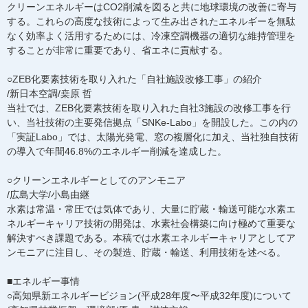
クリーンエネルギーはCO2削減を図ると共に地球環境の改善に寄与
する。これらの高度な技術によって生み出されたエネルギーを無駄
なく効率よく活用するためには、冷凍空調機器の適切な維持管理を
することが非常に重要であり、省エネに貢献する。
○ZEB化要素技術を取り入れた「自社施設改修工事」の紹介
/新日本空調/桒原 哲
当社では、ZEB化要素技術を取り入れた自社3施設の改修工事を行
い、当社技術の主要発信拠点「SNKe-Labo」を開設した。この内の
「実証Labo」では、太陽光発電、窓の複層化に加え、当社独自技術
の導入で年間46.8%のエネルギー削減を達成した。
○クリーンエネルギーとしてのアンモニア
/広島大学/小島由継
水素は常温・常圧では気体であり、大量に貯蔵・輸送可能な水素エ
ネルギーキャリア技術の開発は、水素社会構築に向け極めて重要な
解決すべき課題である。本稿では水素エネルギーキャリアとしてア
ンモニアに注目し、その製造、貯蔵・輸送、利用技術を述べる。
■エネルギー事情
○高知県新エネルギービジョン(平成28年度〜平成32年度)について