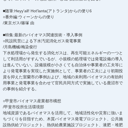
■随筆:Heyy'all! Hot'lanta(アトランタ)からの便り6
○番外編:ウィーンからの便り
/東京ガス/篠塚 由
■特集:最新のバイオマス関連技術・導入事例
○民設民営による下水汚泥消化ガス発電事業
/月島機械/梅染俊行
下水処理場から発生する消化ガスは、再生可能エネルギーの一つと
して利活用がすすんでいるが、小規模の処理場では発電設備の導入
は進んでいない。設備規模が小さくても自治体や事業者の工夫等に
より発電事業を実現した実施例として、事業者の工夫により初期投
資を抑えた室蘭市の事例および、地域の未利用バイオマスの有効利
用事業と発電事業を合わせて官民共同方式で実施している鹿沼市で
の事例を紹介する。
○甲斐市バイオマス産業都市構想
/甲斐市役所生活環境部
地域資源であるバイオマスを活用して、地域活性化や災害に強いま
ちづくりを目指すため、木質バイオマス発電プロジェクト、公共施
設熱供給プロジェクト、熱供給農業施設プロジェクト、液肥・堆肥