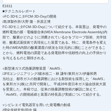
E1611
■テクニカルレポート
○FC-3DモニタFCM-3D-Oxyの開発
/島津製作所/大野 隆・井原正博
FC-3DモニタFCM-3D-Oxyについて紹介する。本装置は、発電中の
燃料電池の膜・電極接合体(MEA:Membrane Electrode Assembly)内
部で、酸素がどのように消費されているかをプローブ技術、光学技
術、酸素試薬技術で具現化した装置である。特に、発電条件を変え
た時のMEA内部の酸素濃度の状況を3次元的に掴むことができるこ
とから、燃料電池の課題である発電効率や信頼性の向上の手掛かり
を与えるものと期待される。
○新型液ガス式熱量調整装置「AtoMS」
/JFEエンジニアリング/鑓水桂二・林 謙年/東邦ガス/伊藤和男
当社は、都市ガスの熱量調整における新技術を採用した「AtoMS」
を東邦ガス(株)と共同で開発し、平成28年度日本ガス協会技術大賞
を受賞した。本稿では、従来の熱量調整技術の解説に加えて、
「AtoMS」の開発経緯と装置の特長及び実績について紹介する。
○シビレエイ電気器官を用いた発電機の創成
/理化学研究所/田中 陽