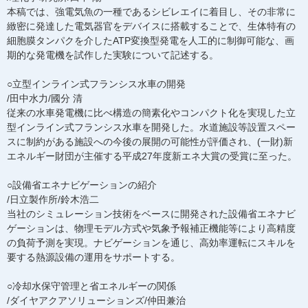
本稿では、強電気魚の一種であるシビレエイに着目し、その非常に
緻密に発達した電気器官をデバイスに搭載することで、生体特有の
細胞膜タンパクを介したATP変換型発電を人工的に制御可能な、画
期的な発電機を試作した実験について記述する。
○立型インライン式フランシス水車の開発
/田中水力/國分 清
従来の水車発電機に比べ構造の簡素化やコンパクト化を実現した立
型インライン式フランシス水車を開発した。水道施設等設置スペー
スに制約がある施設への今後の展開の可能性が評価され、(一財)新
エネルギー財団が主催する平成27年度新エネ大賞の受賞に至った。
○設備省エネナビゲーションの紹介
/日立製作所/鈴木浩二
当社のシミュレーション技術をベースに開発された設備省エネナビ
ゲーションは、物理モデル方式や気象予報補正機能等により高精度
の負荷予測を実現。ナビゲーションを通じ、高効率運転にスキルを
要する熱源設備の運用をサポートする。
○冷却水保守管理と省エネルギーの関係
/ダイヤアクアソリューションズ/仲田兼治