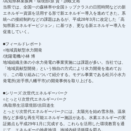
/高知県林業振興・環境部/原 貴・讃岐文裕
当県では、全国一の森林率や全国トップクラスの日照時間などの新
エネルギー資源を活用する形で新エネルギー導入を進めてきた。系
統への接続制約などの課題はあるが、平成28年3月に改定した「高
知県新エネルギービジョン」に基づき、更なる新エネルギー導入を
促進していく。
■フィールドレポート
○地域貢献型水力開発
/洸陽電機/小林 博
地域組織主体の小水力発電の事業実施には課題が多い。当社では、
「地域貢献型開発」という独自の方式により水力開発を進めてお
り、この取り組みについて紹介する。モデル事業である松川小水力
発電所(岩手県八幡平市)の開発事例を取り上げる。
■シリーズ:次世代エネルギーパーク
○とっとり次世代エネルギーパーク
/鳥取県生活環境部/吉田道生
とっとり次世代エネルギーパークには、太陽光を始め雪氷熱、温泉
熱など多様な再生可能エネルギー施設がある。水素エネルギーの実
証拠点も平成29年1月に完成する。これらを活用した環境教育を通
じて、エネルギーの地産地消、地域内経済循環を図る。