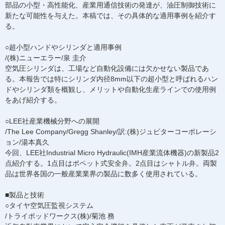
部品の小型・高性能化、産業用通信技術の発達が、油圧制御技術に
新たな可能性を与えた。本稿では、その具体的な適用事例を紹介す
る。
○超小型ハンドやシリンダと適用事例
/(株)ニューエラー/泉 圭介
空気圧シリンダは、工場など自動化設備には欠かせない製品であ
る。本報告では特にシリンダ内径8mm以下の超小型と呼ばれるハン
ドやシリンダ類を概観し、メリットや自動化生産ラインでの使用例
をあげ紹介する。
○LEE社産業機械分野への展開
/The Lee Company/Gregg Shanley/訳:(株)ジュピターコーポレーシ
ョン/湯本真久
今回、LEE社Industrial Micro Hydraulic(IMH産業流体機器)の新製品2
点紹介する。1点目はポペット式安全弁。2点目はシャトル弁。両製
品は世界各国の一般産業業界の製品に数多く使用されている。
■製品と技術
○タイヤ空気圧監視システム
/トライポッドワークス(株)/菊池 務