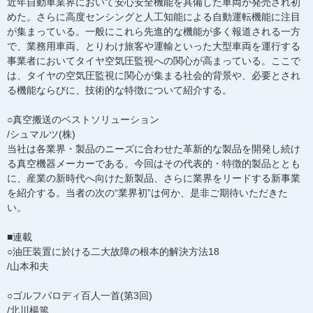
近年自動車業界において安心安全機能を具備した車両が発売され初
めた。さらに高度センシングと人工知能による自動運転機能に注目
が集まっている。一般にこれら先進的な機能が多く報道される一方
で、業務用車両、とりわけ旅客や運輸といった大型車両を運行する
事業者においてタイヤ空気圧監視への関心が高まっている。ここで
は、タイヤの空気圧監視に関心が集まる社会的背景や、必要とされ
る機能ならびに、技術的な特徴について紹介する。
○真空搬送のベストソリューション
/シュマルツ(株)
当社は各業界・製品のニーズに合わせた革新的な製品を開発し続け
る真空機器メーカーである。今回はその代表的・特徴的製品ととも
に、産業の新時代へ向けた新製品、さらに業界をリードする新事業
を紹介する。当者の次の“業界初”は何か、是非ご期待いただきた
い。
■連載
○油圧装置に於ける二大故障の根本的解決方法18
/山本和夫
○ゴルフパロディ百人一首(第3回)
/北川楊篤