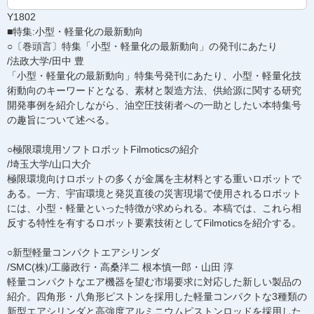
Y1802
■特集:小型・軽量化の最新動向
○〔巻頭言〕特集「小型・軽量化の最新動向」の発刊にあたり
/法政大学/田中 豊
「小型・軽量化の最新動向」特集号発刊にあたり、小型・軽量化技
術動向のキーワードとなる、素材と製造方法、供給源に関する研究
開発事例を紹介しながら、油空圧技術者への一助としたい本特集号
の趣旨について述べる。
○極限環境用ソフトロボットFilmoticsの紹介
/埼玉大学/山口大介
極限環境向けロボットの多くが金属を主材料とする重いロボットで
ある。一方、宇宙環境と発災直後の災害現場で使用されるロボット
には、小型・軽量といった特徴が求められる。本稿では、これら相
反する特性を有するロボット要素技術としてFilmoticsを紹介する。
○新型軽量コンパクトエアシリンダ
/SMC(株)/工藤政行・高桑洋二 根本慎一郎・山田 淳
軽量コンパクトなエア機器を望む市場要求に対応した新しい製品の
紹介。四角形・八角形ピストンを採用した軽量コンパクトな3種類の
新型エアシリンダと高強度アルミニウムピストンロッドを採用した