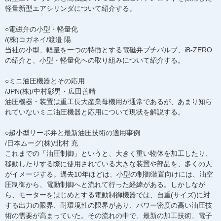
軽量新型エアシリンダについて紹介する。
○電磁弁の小型・軽量化
/(株)コガネイ/渡邉 陽
当社の小型、軽量を一つの特徴とする電磁弁プチバルブ、iB-ZERO
の紹介と、小型・軽量化への取り組みについて紹介する。
○ミニ油圧機器とその応用
/JPN(株)/中村彰男・広田善晴
油圧機器・装置は重工長大産業母機用が通常であるが、あまり知ら
れていないミニ油圧機器と応用について現状を解説する。
○超小型サーボ弁と最新油圧技術の適用事例
/日本ムーグ(株)/北村 充
これまでの「油圧制御」というと、大きく重い物体を加工したり、
移動したりする際に使用されている大きな装置や部品を、多くの人
がイメージする。過去10年ほどは、小型の制御装置向けには、油空
圧制御から、電動制御へと流れて行った経緯がある。しかしなが
ら、モーターをはじめとする電動制御機器では、自重(サイズ)に対
する出力の限界、耐環境性の限界があり、パワー密度の高い油圧技
術の需要が高まっていた。その流れの中で、最新の加工技術、電子