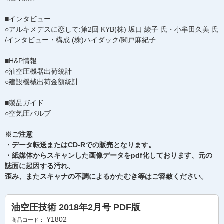
■インタビュー
○アルキメデスに恋して:第2回 KYB(株) 坂口 綾子 氏・小牟田久美 氏
/インタビュー・構成:(株)ハイダック/関戸麻紀子
■H&P情報
○油空圧機器出荷統計
○建設機械出荷金額統計
■製品ガイド
○空気圧バルブ
※ご注意
・データ転送またはCD-Rでの販売となります。
・紙媒体からスキャンした画像データをpdf化しております、元の
誌面に起因する汚れ、
歪み、またスキャナの不調によるかたむき等はご容赦ください。
油空圧技術 2018年2月号 PDF版
Y1802
商品コード：