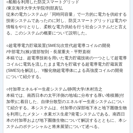
○船舶を利用した防災スマートグリッド
/東京海洋大学大学院/刑部真弘
従来の電力システムが「同時同容量」で一方的に電力を供給する
技術システムであったのに対し、防災スマートグリッドは電力や
情報をやりとりし、柔軟な電力供給を行う社会システムだと言え
る。このシステムの概要について説明した。
○超電導電力貯蔵装置(SMES)次世代超電導コイルの開発
/中部電力(株)/渡部智則・長屋重夫・平野直樹
本稿では、超電導技術を用いた電力貯蔵技術の一つとして超電導
コイルに電気を流したまま電力を貯蔵する超電導電力貯蔵装置
(SMES)を解説し、Y酸化物超電導体による高強度コイルの開発
について紹介する。
○付加帯エネルギー生産システム/静岡大学/木村浩之
本稿では、南西日本の太平洋側の地域に分布する厚い堆積層(付
加帯)に着目した、自律分散型のエネルギー生産システムについ
て紹介する。本システムは、付加帯の深部地下水と地下圏微生物
を利用したメタン・水素ガス生産?発電システムである。南西日
本の付加帯および地下圏微生物について解説するとともに、本シ
ステムのポテンシャルと将来展望について述べる。