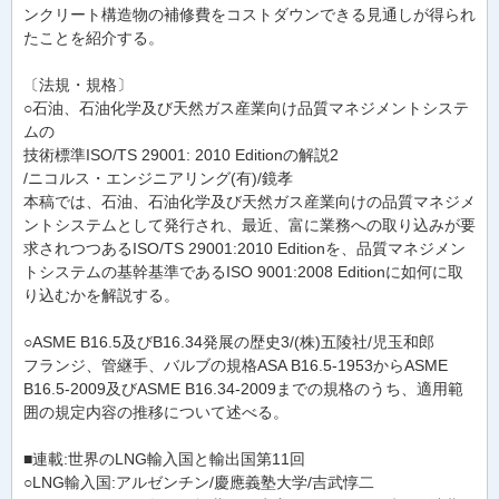
ンクリート構造物の補修費をコストダウンできる見通しが得られ
たことを紹介する。
〔法規・規格〕
○石油、石油化学及び天然ガス産業向け品質マネジメントシステ
ムの
技術標準ISO/TS 29001: 2010 Editionの解説2
/ニコルス・エンジニアリング(有)/鏡孝
本稿では、石油、石油化学及び天然ガス産業向けの品質マネジメ
ントシステムとして発行され、最近、富に業務への取り込みが要
求されつつあるISO/TS 29001:2010 Editionを、品質マネジメン
トシステムの基幹基準であるISO 9001:2008 Editionに如何に取
り込むかを解説する。
○ASME B16.5及びB16.34発展の歴史3/(株)五陵社/児玉和郎
フランジ、管継手、バルブの規格ASA B16.5-1953からASME
B16.5-2009及びASME B16.34-2009までの規格のうち、適用範
囲の規定内容の推移について述べる。
■連載:世界のLNG輸入国と輸出国第11回
○LNG輸入国:アルゼンチン/慶應義塾大学/吉武惇二