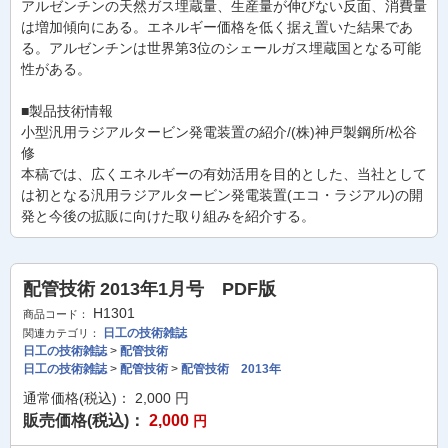
アルゼンチンの天然ガス埋蔵量、生産量が伸びない反面、消費量
は増加傾向にある。エネルギー価格を低く据え置いた結果であ
る。アルゼンチンは世界第3位のシェールガス埋蔵国となる可能
性がある。
■製品技術情報
小型汎用ラジアルタービン発電装置の紹介/(株)神戸製鋼所/松谷
修
本稿では、広くエネルギーの有効活用を目的とした、当社として
は初となる汎用ラジアルタービン発電装置(エコ・ラジアル)の開
発と今後の拡販に向けた取り組みを紹介する。
配管技術 2013年1月号 PDF版
H1301
商品コード：
日工の技術雑誌
関連カテゴリ：
日工の技術雑誌
>
配管技術
日工の技術雑誌
>
配管技術
>
配管技術 2013年
通常価格(税込)：
2,000
円
販売価格(税込)：
2,000
円