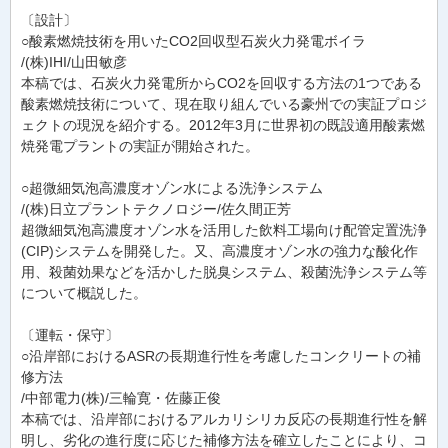
〔設計〕
○酸素燃焼技術を用いたCO2回収型石炭火力発電ボイラ
/(株)IHI/山田敏彦
本稿では、石炭火力発電所からCO2を回収する方法の1つである
酸素燃焼技術について、現在取り組んでいる豪州での実証プロジ
ェクトの現況を紹介する。2012年3月に世界初の既設適用酸素燃
焼発電プラントの実証が開始された。
○超微細気泡高濃度オゾン水による洗浄システム
/(株)日立プラントテクノロジー/佐久間正芳
超微細気泡高濃度オゾン水を活用した飲料工場向け配管定置洗浄
(CIP)システムを開発した。又、高濃度オゾン水の強力な酸化作
用、殺菌効果などを活かした脱臭システム、殺菌洗浄システム等
について概説した。
〔運転・保守〕
○沿岸部におけるASRの長期進行性を考慮したコンクリートの補
修方法
/中部電力(株)/三輪寛・佐藤正俊
本稿では、沿岸部におけるアルカリシリカ反応の長期進行性を解
明し、劣化の進行度に応じた補修方法を確立したことにより、コ