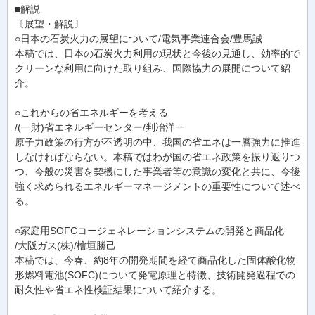
■解説
〔展望・解説〕
○日本の石炭火力の展望について/電気事業連合会/豊馬誠
本稿では、日本の石炭火力利用の現状と今後の見通し、効率的で
クリーンな利用に向けた取り組み、国際協力の展開について紹
介。
○これからの省エネルギーを考える
/(一財)省エネルギーセンター/判冶洋一
原子力政策の行方が不透明の中、我国の省エネは一層強力に推進
しなければならない。本稿ではわが国の省エネ政策を振り返りつ
つ、今般の災害を契機にした事業者等の意識の変化と共に、今後
強く求められるエネルギーマネージメントの重要性について述べ
る。
○家庭用SOFCコージェネレーションシステムの開発と商品化
/大阪ガス(株)/檜垣勝己
本稿では、今春、約8年の開発期間を経て商品化した固体酸化物
形燃料電池(SOFC)について発電原理と特徴、技術開発過程での
耐久性や省エネ性検証結果について紹介する。