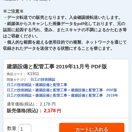
※ご注意※
・データ転送での販売となります。入金確認後転送いたします。
・紙媒体からスキャンした画像データをpdf化しております、元の
誌面に起因する汚れ、歪み、またスキャナの不調によるかたむき等
はご容赦ください。
・個人的な範囲を超える使用目的での複製、ネットワークを通じて
収録されたデータを送信できる状態にすることを禁じます。
建築設備と配管工事 2019年11月号 PDF版
K1911
商品コード：
日工の技術雑誌
関連カテゴリ：
日工の技術雑誌
>
建築設備と配管工事
日工の技術雑誌
>
建築設備と配管工事
>
建築設備と配管工事 PDF版
日工の技術雑誌
>
建築設備と配管工事
>
建築設備と配管工事 2019年
通常価格(税込)：
2,178
円
販売価格(税込)：
2,178
円
数量
カートに入れる