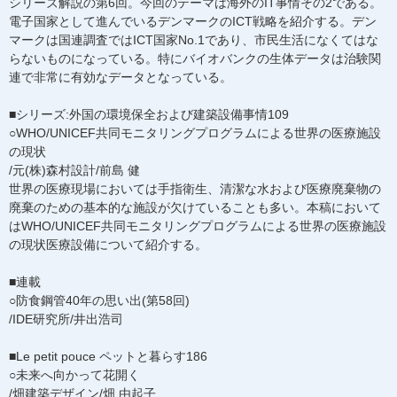
シリーズ解説の第6回。今回のテーマは海外のIT事情その2である。
電子国家として進んでいるデンマークのICT戦略を紹介する。デン
マークは国連調査ではICT国家No.1であり、市民生活になくてはな
らないものになっている。特にバイオバンクの生体データは治験関
連で非常に有効なデータとなっている。
■シリーズ:外国の環境保全および建築設備事情109
○WHO/UNICEF共同モニタリングプログラムによる世界の医療施設
の現状
/元(株)森村設計/前島 健
世界の医療現場においては手指衛生、清潔な水および医療廃棄物の
廃棄のための基本的な施設が欠けていることも多い。本稿において
はWHO/UNICEF共同モニタリングプログラムによる世界の医療施設
の現状医療設備について紹介する。
■連載
○防食鋼管40年の思い出(第58回)
/IDE研究所/井出浩司
■Le petit pouce ペットと暮らす186
○未来へ向かって花開く
/畑建築デザイン/畑 由起子