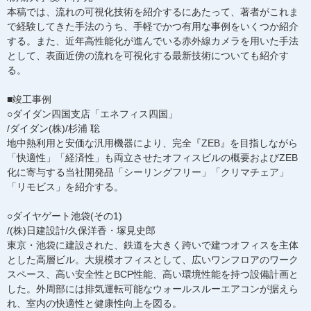
本稿では、流れの可視化技術を紹介するにあたって、著者がこれま
で経験してきた手法のうち、手軽でかつ有用な事例をいくつか紹介
する。また、近年高性能化が進んでいる赤外線カメラを用いた手法
として、表面近傍の流れを可視化する最新技術についても紹介す
る。
■竣工事例
○ダイダン四国支店「エネフィス四国」
/ダイダン(株)/杉浦 聡
地中熱利用と安価な汎用機器により、完全『ZEB』を目指しながら
「快適性」「経済性」も両立させたオフィスビルの概要およびZEB
化に寄与する当社開発品「シーリングフリー」「クリマチェア」
「リモビス」を紹介する。
○ダイヤゲート池袋(その1)
/(株)日建設計/久保洋香・塚見史郎
東京・池袋に建設された、鉄道を大きく跨いで建つオフィスを主体
とした高層ビル。大規模オフィスとして、広いワンフロアのワーク
スペース、高い安全性とBCP性能、高い環境性能を持つ設備計画と
した。外周部には排気運転可能なウォールスルーエアコンが据えら
れ、室内の快適性と健康性向上を図る。