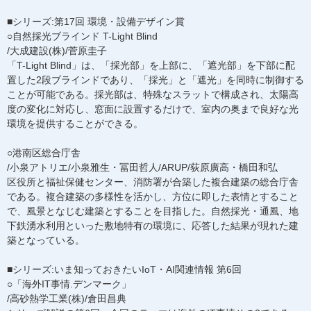
■シリーズ:第17回 環境・設備デザイン賞
○自然採光ブラインド T-Light Blind
/大成建設(株)/菅原圭子
「T-Light Blind」は、「採光部」を上部に、「遮光部」を下部に配
置した2段ブラインドであり、「採光」と「遮光」を同時に制御する
ことが可能である。採光部は、特殊なスラットで構成され、太陽高
度の変化に対応し、窓面に設置するだけで、室内の奥まで良好な光
環境を提供することができる。
○港南区総合庁舎
/小泉アトリエ/小泉雅生・冨田哲人/ARUP/荻原廣高・橋田和弘
区役所と福祉保健センター、消防署が合築した複合建築の総合庁舎
である。複合建築の多様性を活かし、方位に即した表情とすること
で、風景となじむ建築とすることを目指した。自然採光・通風、地
下鉄湧水利用といった敷地特有の環境に、応答した結果が現れた建
築となっている。
■シリーズ:いま知っておきたいIoT・AI関連情報 第6回
○「海外IT事情.デンマーク」
/高砂熱学工業(株)/倉田昌典