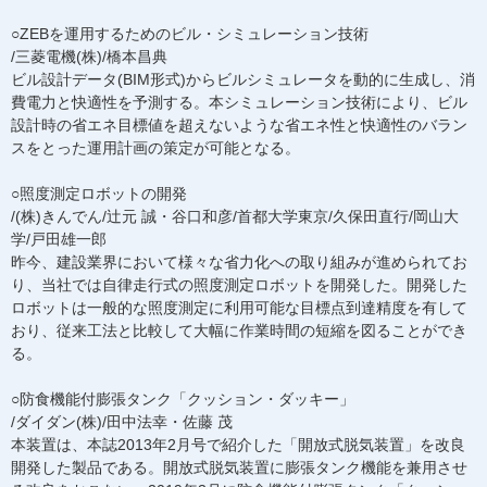
○ZEBを運用するためのビル・シミュレーション技術
/三菱電機(株)/橋本昌典
ビル設計データ(BIM形式)からビルシミュレータを動的に生成し、消
費電力と快適性を予測する。本シミュレーション技術により、ビル
設計時の省エネ目標値を超えないような省エネ性と快適性のバラン
スをとった運用計画の策定が可能となる。
○照度測定ロボットの開発
/(株)きんでん/辻元 誠・谷口和彦/首都大学東京/久保田直行/岡山大
学/戸田雄一郎
昨今、建設業界において様々な省力化への取り組みが進められてお
り、当社では自律走行式の照度測定ロボットを開発した。開発した
ロボットは一般的な照度測定に利用可能な目標点到達精度を有して
おり、従来工法と比較して大幅に作業時間の短縮を図ることができ
る。
○防食機能付膨張タンク「クッション・ダッキー」
/ダイダン(株)/田中法幸・佐藤 茂
本装置は、本誌2013年2月号で紹介した「開放式脱気装置」を改良
開発した製品である。開放式脱気装置に膨張タンク機能を兼用させ