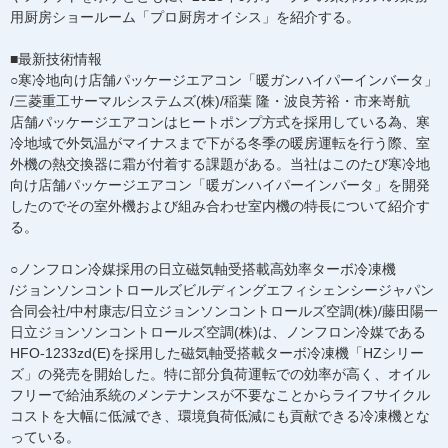
用厨房ショールーム「プロ厨房オイシス」を紹介する。
■最新技術情報
○寒冷地向け店舗パッケージエアコン「暖ガンハイパーインバータ」
/三菱重工サーマルシステムズ(株)/稲葉 隆・波良芳裕・市来嵜航
店舗パッケージエアコンはヒートポンプ方式を採用している為、寒
冷地域で外気温がマイナスまで下がる冬季の暖房運転を行う際、室
外機の熱交換器に霜が付着する課題がある。当社はこのたび寒冷地
向け店舗パッケージエアコン「暖ガンハイパーインバータ」を開発
したのでその室外機および組み合わせ室内機の特長について紹介す
る。
○ノンフロン冷媒採用の日立磁気軸受搭載高効率ターボ冷凍機
/ジョンソンコントロールズビルディングエフィシェンシージャパン
合同会社/中村康志/日立ジョンソンコントロールズ空調(株)/藤田陽一
日立ジョンソンコントロールズ空調(株)は、ノンフロン冷媒である
HFO-1233zd(E)を採用した磁気軸受搭載ターボ冷凍機「HZシリー
ズ」の発売を開始した。特に部分負荷運転での効率が高く、オイル
フリーで給油系統のメンテナンスが不要なことからライフサイクル
コストを大幅に低減でき、環境負荷低減にも貢献できる冷凍機とな
っている。