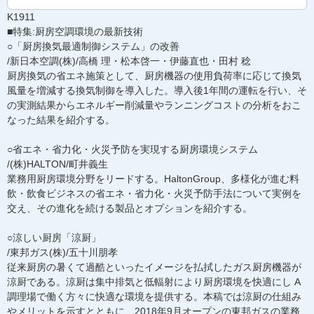
K1911
■特集:厨房空調環境の最新技術
○「厨房換気最適制御システム」の改善
/新日本空調(株)/高橋 理・松本啓一・伊藤直也・田村 稔
厨房換気の省エネ施策として、厨房機器の使用負荷率に応じて換気
風量を増減する換気制御を導入した。導入後1年間の運転を行い、そ
の実測結果からエネルギー削減量やランニングコストの分析をおこ
なった結果を紹介する。
○省エネ・省力化・火災予防を実現する厨房環境システム
/(株)HALTON/町井義生
業務用厨房環境分野をリードする。HaltonGroup、多様化が進む料
飲・飲食ビジネスの省エネ・省力化・火災予防手法について実例を
交え、その進化を続ける製品とオプションを紹介する。
○涼しい厨房「涼厨」
/東邦ガス(株)/五十川朋孝
従来厨房の暑くて過酷といったイメージを払拭したガス厨房機器が
涼厨である。涼厨は集中排気と低輻射により厨房環境を快適にし A
調理場で働く方々に快適な環境を提供する。本稿では涼厨の仕組み
やメリットを示すとともに、2018年9月オープンの東邦ガスの業務