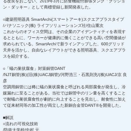
る改良をおこない、2019年3月に防食機能付膨張タンク「クッショ
ン・ダッキー」として商標登録し新聞発表した。
○建築照明器具 SmartArchi(スマートアーキ)スクエアプラスタイプ
/パナソニック(株) ライフソリューションズ社/住山重次
これからのオフィス空間は、その企業のアイデンティティを表現す
るとともに、ワーカーが健康的に働くことができる高い空間価値が
求められている。SmartArchiで新ラインアップした、600グリッド
天井を活かし、自由なレイアウトができる照明器具、スクエアプラ
スを紹介する。
○「蟻の巣状腐食」対策銅管DANT
/NJT銅管(株)(旧(株)UACJ銅管)/河野浩三・石黒則充/(株)UACJ/京 良
彦
空調用銅管には稀に蟻の巣状腐食と呼ばれる局部腐食が発生し、冷
媒漏れに至ることがある。当社では銅管中のリン量を高くすること
で耐蟻の巣状腐食性が劇的に向上することを見出し、耐食性に加え
て従来材同等の加工性が両立した新銅合金管DANT®を開発した。
■解説
○流れの可視化技術
/防衛大学校/中村 元