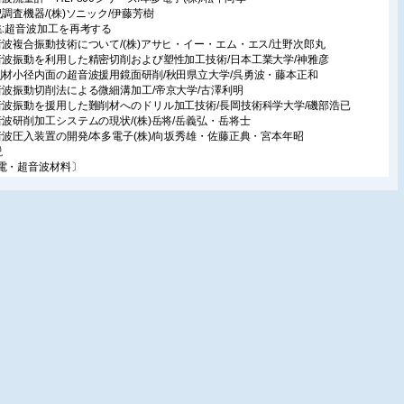
況調査機器/(株)ソニック/伊藤芳樹
集:超音波加工を再考する
音波複合振動技術について/(株)アサヒ・イー・エム・エス/辻野次郎丸
音波振動を利用した精密切削および塑性加工技術/日本工業大学/神雅彦
削材小径内面の超音波援用鏡面研削/秋田県立大学/呉勇波・藤本正和
音波振動切削法による微細溝加工/帝京大学/古澤利明
音波振動を援用した難削材へのドリル加工技術/長岡技術科学大学/磯部浩已
音波研削加工システムの現状/(株)岳将/岳義弘・岳将士
音波圧入装置の開発/本多電子(株)/向坂秀雄・佐藤正典・宮本年昭
説
電・超音波材料〕
音波アシスト水熱合成法による圧電材料の合成/東京大学/森田剛・揚場遼・五十
門田洋一/パダホーン大学/Peter BORNMAN・Tobias HEMSEL
洋・水中音響〕
ルチパス測定型水中音響多重通信とドップラーシフト補償/筑波大学/海老原格/東
業大学/水谷圭一
ノケミストリー〕
音波霧化量の定量化/名古屋大学/安田啓司
品紹介
ータブルフェイズドアレイ装置/オリンパス(株)/山本優一郎
EMCOのVPS測位システム/日本海洋(株)/中野健一
音波ツイスト現象を利用した剥離機を開発/(株)サワーコーポレーション/田中雄一
究室紹介
ノマテリアルプロセシング/九州大学/榎本尚也
田大学 工学資源学部 地球資源学科 地球システム工学講座/秋田大学/大川浩一