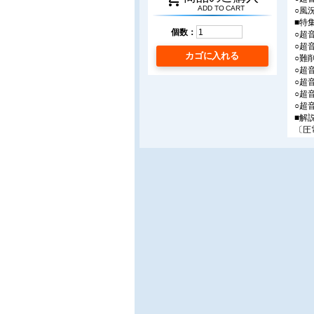
ADD TO CART
○風
■特
個数：
○超
○超
カゴに入れる
○難
○超
○超
○超
○超
■解
〔圧
○超
部学・
〔海
○マ
京工
〔ソ
○超
■製
○ポ
○V
○超
■研
○ソ
○秋