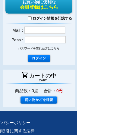
お買い物に便利な
会員登録はこちら
ログイン情報を記憶する
Mail：
Pass：
パスワードを忘れた方はこちら
shopping_cart
カートの中
CART
商品数：0点 合計：
0円
イバシーポリシー
商取引に関する法律