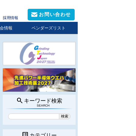
お問い合わせ
採用情報
会情報
ベンダーズリスト
search
キーワード検索
SEARCH
list_alt
カテゴリー