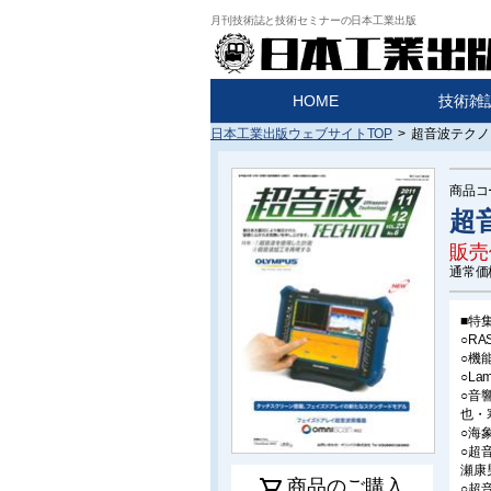
月刊技術誌と技術セミナーの日本工業出版
HOME
技術雑
日本工業出版ウェブサイトTOP
>
超音波テクノ 2
商品コ
超音
販売
通常価
■特
○R
○機
○L
○音
也・
○海
○超
瀬康
shopping_cart
商品のご購入
○超