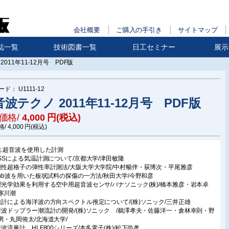
会社概要
ご購入の手引き
サイトマップ
誌一覧
技術図書一覧
日工セミナー
展示
011年11-12月号 PDF版
ード：
U1111-12
波テクノ 2011年11-12月号 PDF版
価格/
4,000
円(税込)
格/
4,000
円(税込)
集:超音波を使用した計測
ASSによる気温計測について/京都大学/津田敏隆
能性超格子の弾性率計測法/大阪大学大学院/中村暢伴・荻博次・平尾雅彦
amb波を用いた板状試料の探傷の一方法/秋田大学/今野和彦
響光学効果を利用する空中用超音波センサ/パナソニック(株)/橋本雅彦・岩本卓
寒川潮
象計による海洋波の方向スペクトル推定について/(株)ソニック/三井正雄
音波ドップラー潮流計の開発/(株)ソニック /鵜澤孝夫・佐藤洋一・倉林幸則・野
男・丸岡侑太/北海道大学/
音波流量計 HLF800シリーズ/本多電子(株)/松下尚孝