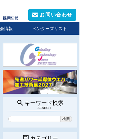
お問い合わせ
採用情報
会情報
ベンダーズリスト
search
キーワード検索
SEARCH
list_alt
カテゴリー