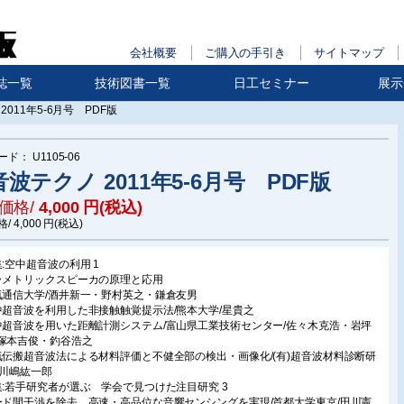
会社概要
ご購入の手引き
サイトマップ
誌一覧
技術図書一覧
日工セミナー
展示
2011年5-6月号 PDF版
ード：
U1105-06
波テクノ 2011年5-6月号 PDF版
価格/
4,000
円(税込)
格/
4,000
円(税込)
集:空中超音波の利用 1
ラメトリックスピーカの原理と応用
気通信大学/酒井新一・野村英之・鎌倉友男
中超音波を利用した非接触触覚提示法/熊本大学/星貴之
中超音波を用いた距離計測システム/富山県工業技術センター/佐々木克浩・岩坪
塚本吉俊・釣谷浩之
気伝搬超音波法による材料評価と不健全部の検出・画像化/(有)超音波材料診断研
/川嶋紘一郎
集:若手研究者が選ぶ 学会で見つけた注目研究 3
ード間干渉を除去 高速・高品位な音響センシングを実現/首都大学東京/田川憲