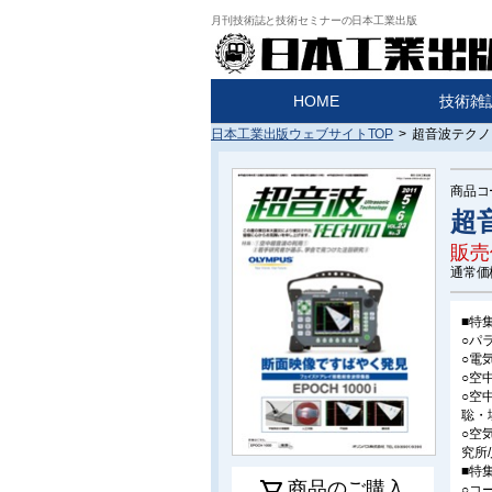
月刊技術誌と技術セミナーの日本工業出版
HOME
技術雑
日本工業出版ウェブサイトTOP
>
超音波テクノ 
商品コ
超音
販売
通常価
■特
○パ
○電
○空
○空
聡・
○空
究所
■特
商品のご購入
○コ