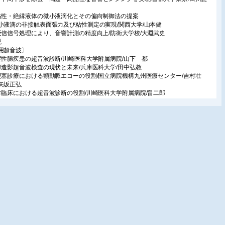
粘性・絶縁液体の微小液滴化とその偏向制御法の提案
液滴の非接触表面張力及び粘性測定の実現/関西大学/山本健
受信信号処理により、音響計測の精度向上/防衛大学校/大淵武史
説
用超音波〕
症性腸疾患の超音波診断/川崎医科大学附属病院/山下 都
部造影超音波検査の現状と未来/兵庫医科大学/田中弘教
梗塞診療における頸動脈エコーの役割/国立病院機構九州医療センター/吉村壮
矢坂正弘
常臨床における超音波診断の役割/川崎医科大学附属病院/畠二郎
音波診断のための乳腺病理の基礎知識/癌研究会有明病院/堀井理絵
化管の急性腹症の超音波診断/藤枝市立総合病院/林健太郎
波長X線分光法(DXA)による熱蛋白変性の定量/医療法人ルーク会ルカ医院/竹内晃/
警察病院/渡辺直樹
京逓信病院泌尿器科における限局性前立腺癌に対する高密度焦点式超音波治療
IFU)の臨床成績/東京逓信病院/能勢頼人・金谷淳志・竹島雄太・佐藤俊和・田島惇
束超音波を用いた低侵襲血管閉塞手法/東京大学/鈴木潤・妹尾直彦・葭仲 潔・
 周・松本洋一郎/東京大学医学部附属病院/宮田哲郎
音波デバイス〕
晶回転Y板X伝搬の圧電性評価/日本電波工業(株)/加賀重隆/東京大学/尾上守夫
音波モータ〕
ャイロモーメント・モータ(GMM)のアミューズメントへの応用/山形大学/富川義
日下部千春/(元)京セラキンセキ(株)/判治元康/(元)セイコーインスツル(株)/林崎伸
(元)静岡日本電気ソフトウエア(株)/佐藤芳弘/富士ソフト企画(株)/遠田千穂
究室紹介〕