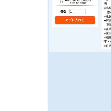
shopping_cart
ADD TO CART
男
○高
個数：
微小
○送
カゴに入れる
■解
〔医
○炎
○腹
○脳
平・
○日
○超
○消
○2
東京
○東
(H
○集
高木
〔超
○水
〔超
○ジ
朗・
一/
〔研