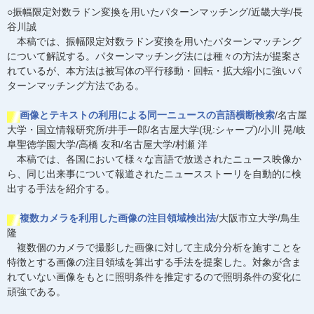
○振幅限定対数ラドン変換を用いたパターンマッチング/近畿大学/長
谷川誠
本稿では、振幅限定対数ラドン変換を用いたパターンマッチング
について解説する。パターンマッチング法には種々の方法が提案さ
れているが、本方法は被写体の平行移動・回転・拡大縮小に強いパ
ターンマッチング方法である。
画像とテキストの利用による同一ニュースの言語横断検索
/名古屋
大学・国立情報研究所/井手一郎/名古屋大学(現:シャープ)/小川 晃/岐
阜聖徳学園大学/高橋 友和/名古屋大学/村瀬 洋
本稿では、各国において様々な言語で放送されたニュース映像か
ら、同じ出来事について報道されたニュースストーリを自動的に検
出する手法を紹介する。
複数カメラを利用した画像の注目領域検出法
/大阪市立大学/鳥生
隆
複数個のカメラで撮影した画像に対して主成分分析を施すことを
特徴とする画像の注目領域を算出する手法を提案した。対象が含ま
れていない画像をもとに照明条件を推定するので照明条件の変化に
頑強である。