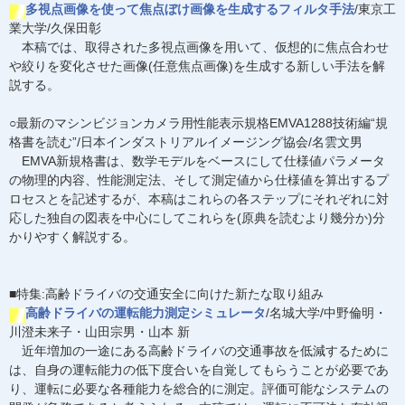
多視点画像を使って焦点ぼけ画像を生成するフィルタ手法
/東京工
業大学/久保田彰
本稿では、取得された多視点画像を用いて、仮想的に焦点合わせ
や絞りを変化させた画像(任意焦点画像)を生成する新しい手法を解
説する。
○最新のマシンビジョンカメラ用性能表示規格EMVA1288技術編“規
格書を読む”/日本インダストリアルイメージング協会/名雲文男
EMVA新規格書は、数学モデルをベースにして仕様値パラメータ
の物理的内容、性能測定法、そして測定値から仕様値を算出するプ
ロセスとを記述するが、本稿はこれらの各ステップにそれぞれに対
応した独自の図表を中心にしてこれらを(原典を読むより幾分か)分
かりやすく解説する。
■特集:高齢ドライバの交通安全に向けた新たな取り組み
高齢ドライバの運転能力測定シミュレータ
/名城大学/中野倫明・
川澄未来子・山田宗男・山本 新
近年増加の一途にある高齢ドライバの交通事故を低減するために
は、自身の運転能力の低下度合いを自覚してもらうことが必要であ
り、運転に必要な各種能力を総合的に測定。評価可能なシステムの