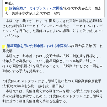
■解説
講義自動アーカイブシステムの開発
/京都大学/丸谷宜史・角所
考・美濃導彦/大阪工業大学/西口敏司
本稿では、我々がこれまでに開発してきた実際の講義を記録対象
とした講義自動アーカイブシステムの構成と、アーカイブのインデ
キシングを目的とした講師のふるまいの認識に対する取り組みにつ
いて述べる。
衛星画像を用いた都市部における車両検知
/静岡大学/佐治 斉・佐
藤史耶
本研究は、都市部における交通情報の広域一括把握を目標とし、
近年入手が容易になっている衛星画像とデジタル地図に対して、
様々な画像処理技法を適用することで、広域路上における車両を自
動検知する手法を提案する。
○輝度値のヒストグラムによる領域分割に基づく画像高解像度化手
法/長崎大学/今村弘樹・藤村 誠・黒田英夫
本研究では、高解像度化する画像のみを用いる手法における従来
手法の課題を解決するために、輝度値のヒストグラムによる領域分
割に基づく画像高解像度化手法を提案する。