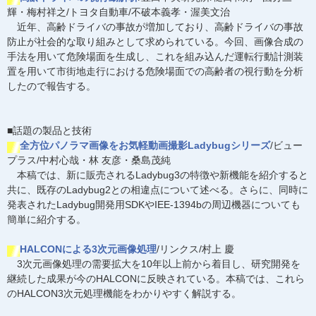
輝・梅村祥之/トヨタ自動車/不破本義孝・渥美文治
近年、高齢ドライバの事故が増加しており、高齢ドライバの事故
防止が社会的な取り組みとして求められている。今回、画像合成の
手法を用いて危険場面を生成し、これを組み込んだ運転行動計測装
置を用いて市街地走行における危険場面での高齢者の視行動を分析
したので報告する。
■話題の製品と技術
全方位パノラマ画像をお気軽動画撮影Ladybugシリーズ
/ビュー
プラス/中村心哉・林 友彦・桑島茂純
本稿では、新に販売されるLadybug3の特徴や新機能を紹介すると
共に、既存のLadybug2との相違点について述べる。さらに、同時に
発表されたLadybug開発用SDKやIEE-1394bの周辺機器についても
簡単に紹介する。
HALCONによる3次元画像処理
/リンクス/村上 慶
3次元画像処理の需要拡大を10年以上前から着目し、研究開発を
継続した成果が今のHALCONに反映されている。本稿では、これら
のHALCON3次元処理機能をわかりやすく解説する。