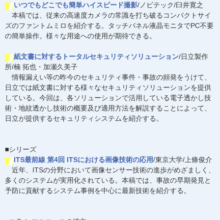
いつでもどこでも簡単ハイスピード撮影
/ノビテック/臼井寛之
本稿では、従来の高速度カメラの常識を打ち破るコンパクトサイ
ズのファントムミロを紹介する。タッチパネル液晶モニタでPC不要
の簡単操作。様々な用途への使用が期待できる。
紙文書に対するトータルセキュリティソリューション
/日立製作
所/楠 拓也・加瀬久美子
情報漏えい等の昨今のセキュリティ事件・事故の頻発をうけて、
日立では紙文書に対する様々なセキュリティソリューションを提供
している。今回は、各ソリューションで活用している電子透かし技
術・地紋透かし技術の概要及び適用方法を解説することによって、
日立が提供するセキュリティシステムを紹介する。
■シリーズ
ITS最前線 第4回 ITSにおける画像技術の応用
/東京大学/上條俊介
近年、ITSの分野において画像センサー技術の進歩がめざましく、
多くのシステムが実用化されている。本稿では、事故の早期発見と
予防に貢献するシステム事例を中心に最新技術を紹介する。