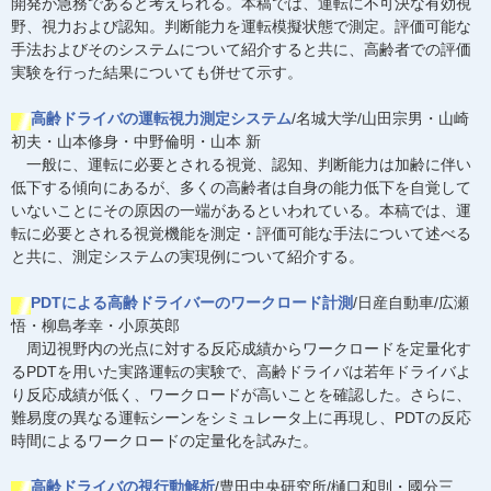
開発が急務であると考えられる。本稿では、運転に不可決な有効視
野、視力および認知。判断能力を運転模擬状態で測定。評価可能な
手法およびそのシステムについて紹介すると共に、高齢者での評価
実験を行った結果についても併せて示す。
高齢ドライバの運転視力測定システム
/名城大学/山田宗男・山崎
初夫・山本修身・中野倫明・山本 新
一般に、運転に必要とされる視覚、認知、判断能力は加齢に伴い
低下する傾向にあるが、多くの高齢者は自身の能力低下を自覚して
いないことにその原因の一端があるといわれている。本稿では、運
転に必要とされる視覚機能を測定・評価可能な手法について述べる
と共に、測定システムの実現例について紹介する。
PDTによる高齢ドライバーのワークロード計測
/日産自動車/広瀬
悟・柳島孝幸・小原英郎
周辺視野内の光点に対する反応成績からワークロードを定量化す
るPDTを用いた実路運転の実験で、高齢ドライバは若年ドライバよ
り反応成績が低く、ワークロードが高いことを確認した。さらに、
難易度の異なる運転シーンをシミュレータ上に再現し、PDTの反応
時間によるワークロードの定量化を試みた。
高齢ドライバの視行動解析
/豊田中央研究所/樋口和則・國分三