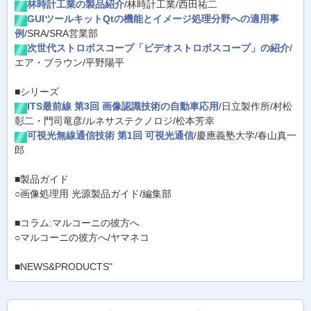
林時計工業の製品紹介
/林時計工業/西田祐二
GUIツールキットQtの機能とイメージ処理分野への適用事
例
/SRA/SRA営業部
次世代ストロボスコープ「ビデオストロボスコープ」の紹介
/
エア・ブラウン/平野陽平
■シリーズ
ITS最前線 第3回 画像認識技術の自動車応用
/日立製作所/村松
彰二・門司竜彦/ルネサステクノロジ/松本芳幸
可視光無線通信技術 第1回 可視光通信
/慶應義塾大学/春山真一
郎
■製品ガイド
○画像処理用 光源製品ガイド/編集部
■コラム:マルコーニの彼方へ
○マルコーニの彼方へ/ヤマネコ
■NEWS&PRODUCTS"