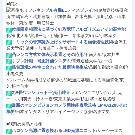
■解説
フレキシブル有機ELディスプレイ
/NHK放送技術研究
所/中嶋宜樹・武井達哉・都築俊満・鈴木充典・深川弘彦・山本
敏裕・菊池 宏・時任静士
位相限定相関法に基づく虹彩認証アルゴリズムとその高性能
化
/東北大学/宮澤一之・伊藤康一・青木孝文/山武/小林孝次
コミックの音声読み上げをサポートする画像処理技術
/金沢工
業大学/郭 清蓮・加藤恭子・佐藤規男
凸レンズ方式立体表示装置とその応用
/甲南大学/阪本邦夫
手ブレ計測・補正評価システム
/電気通信大学/西 一樹
鑑賞環境の特性に合わせた最適映像生成
/凸版印刷総合研究所/
小黒久史
○フレーム内再構成型超解像の領域適応処理による高画質化/東
芝/松本信幸
2波長ワンショット干渉計測
/東レエンジニアリング/北川克
一・小川英光・鈴木一嘉/東京工業大学/杉山 将・松坂拓哉
最新のマシンビジョンカメラ用性能表示規格 EMVA1288その
概要
/日本インダストリアルイメージング協会/名雲文男
■話題の製品と技術
ハロゲン光源に置き換わるLED光源ユニット
/シーシーエス