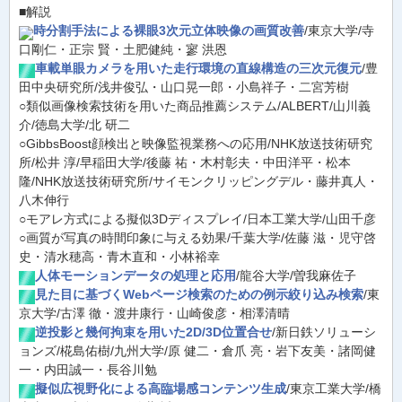
■解説
時分割手法による裸眼3次元立体映像の画質改善
/東京大学/寺
口剛仁・正宗 賢・土肥健純・寥 洪恩
車載単眼カメラを用いた走行環境の直線構造の三次元復元
/豊
田中央研究所/浅井俊弘・山口晃一郎・小島祥子・二宮芳樹
○類似画像検索技術を用いた商品推薦システム/ALBERT/山川義
介/徳島大学/北 研二
○GibbsBoost顔検出と映像監視業務への応用/NHK放送技術研究
所/松井 淳/早稲田大学/後藤 祐・木村彰夫・中田洋平・松本
隆/NHK放送技術研究所/サイモンクリッピングデル・藤井真人・
八木伸行
○モアレ方式による擬似3Dディスプレイ/日本工業大学/山田千彦
○画質が写真の時間印象に与える効果/千葉大学/佐藤 滋・児守啓
史・清水穂高・青木直和・小林裕幸
人体モーションデータの処理と応用
/龍谷大学/曽我麻佐子
見た目に基づくWebページ検索のための例示絞り込み検索
/東
京大学/古澤 徹・渡井康行・山崎俊彦・相澤清晴
逆投影と幾何拘束を用いた2D/3D位置合せ
/新日鉄ソリューシ
ョンズ/椛島佑樹/九州大学/原 健二・倉爪 亮・岩下友美・諸岡健
一・内田誠一・長谷川勉
擬似広視野化による高臨場感コンテンツ生成
/東京工業大学/橋