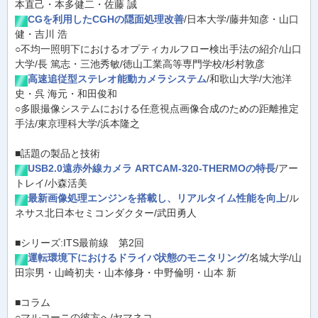
本直己・本多健二・佐藤 誠
CGを利用したCGHの隠面処理改善
/日本大学/藤井知彦・山口
健・吉川 浩
○不均一照明下におけるオプティカルフロー検出手法の紹介/山口
大学/長 篤志・三池秀敏/徳山工業高等専門学校/杉村敦彦
高速追従型ステレオ能動カメラシステム
/和歌山大学/大池洋
史・呉 海元・和田俊和
○多眼撮像システムにおける任意視点画像合成のための距離推定
手法/東京理科大学/浜本隆之
■話題の製品と技術
USB2.0遠赤外線カメラ ARTCAM-320-THERMOの特長
/アー
トレイ/小森活美
最新画像処理エンジンを搭載し、リアルタイム性能を向上
/ル
ネサス北日本セミコンダクター/武田勇人
■シリーズ:ITS最前線 第2回
運転環境下におけるドライバ状態のモニタリング
/名城大学/山
田宗男・山崎初夫・山本修身・中野倫明・山本 新
■コラム
○マルコーニの彼方へ/ヤマネコ