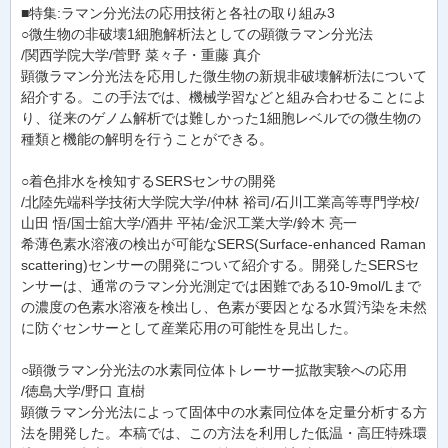
■特集:ラマン分光法の応用技術と各社の取り組み3
○微生物の非破壊1細胞解析法としての顕微ラマン分光法
/関西学院大学/菅野 菜々子・重藤 真介
顕微ラマン分光法を応用した微生物の新規非破壊解析法について
紹介する。この手法では、機械学習などと組み合わせることによ
り、従来のゲノム解析では難しかった1細胞レベルでの微生物の
種類と機能の解明を行うことができる。
○着色排水を検知するSERSセンサの開発
/北陸先端科学技術大学院大学/仲林 裕司/石川工業高等専門学校/
山田 悟/国士舘大学/酒井 平祐/金沢工業大学/鈴木 亮一
希薄色素水溶液の検出が可能なSERS(Surface-enhanced Raman
scattering)センサーの開発について紹介する。開発したSERSセ
ンサーは、通常のラマン分光測定では困難である10-9mol/Lまで
の濃度の色素水溶液を検出し、色素が要因となる水質汚染を未然
に防ぐセンサーとして産業応用の可能性を見出した。
○顕微ラマン分光法の水素同位体トレーサー拡散実験への応用
/徳島大学/野口 直樹
顕微ラマン分光法によって固体中の水素同位体を定量分析する方
法を開発した。本稿では、この方法を利用した低温・高圧特殊環