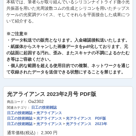
本稿では、筆者らが取り組んでいるシリコンナイトライド微小光
共振器を用いた光周波数コムの生成とシリコンを用いたチップス
ケールの光変調デバイス、そしてそれらを平面接合した成果につ
いて紹介する。
※ご注意※
・データ転送での販売となります。入金確認後転送いたします。
・紙媒体からスキャンした画像データをpdf化しております、元
の誌面に起因する汚れ、歪み、またスキャナの不調によるかたむ
き等はご容赦ください。
・個人的な範囲を超える使用目的での複製、ネットワークを通じ
て収録されたデータを送信できる状態にすることを禁じます。
光アライアンス 2023年2月号 PDF版
Oa2302
商品コード：
日工の技術雑誌
関連カテゴリ：
日工の技術雑誌
>
光アライアンス
日工の技術雑誌
>
光アライアンス
>
光アライアンス PDF版
日工の技術雑誌
>
光アライアンス
>
光アライアンス 2023年
通常価格(税込)：
2,300
円