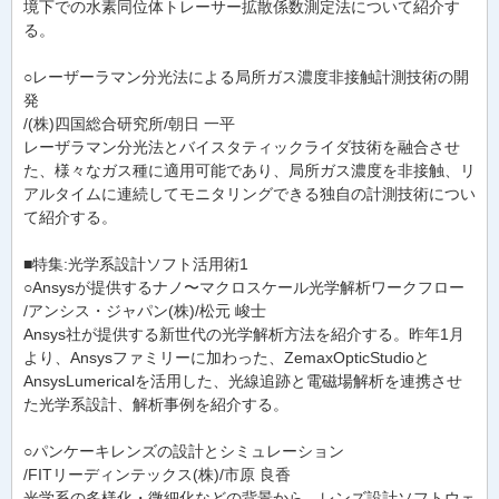
境下での水素同位体トレーサー拡散係数測定法について紹介す
る。
○レーザーラマン分光法による局所ガス濃度非接触計測技術の開
発
/(株)四国総合研究所/朝日 一平
レーザラマン分光法とバイスタティックライダ技術を融合させ
た、様々なガス種に適用可能であり、局所ガス濃度を非接触、リ
アルタイムに連続してモニタリングできる独自の計測技術につい
て紹介する。
■特集:光学系設計ソフト活用術1
○Ansysが提供するナノ〜マクロスケール光学解析ワークフロー
/アンシス・ジャパン(株)/松元 峻士
Ansys社が提供する新世代の光学解析方法を紹介する。昨年1月
より、Ansysファミリーに加わった、ZemaxOpticStudioと
AnsysLumericalを活用した、光線追跡と電磁場解析を連携させ
た光学系設計、解析事例を紹介する。
○パンケーキレンズの設計とシミュレーション
/FITリーディンテックス(株)/市原 良香
光学系の多様化・微細化などの背景から、レンズ設計ソフトウェ