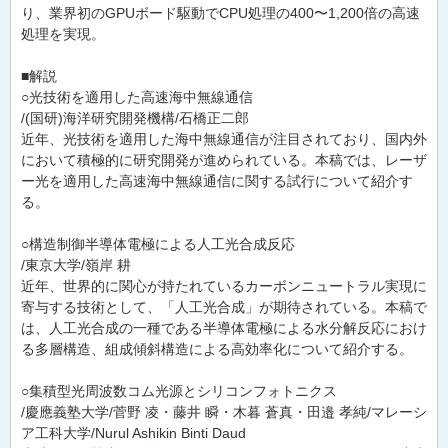
り、業界初のGPUボード駆動でCPU処理の400〜1,200倍の高速
処理を実現。
■解説
○光技術を適用した高速海中無線通信
/(国研)海洋研究開発機構/石橋正二郎
近年、光技術を適用した海中無線通信が注目されており、国内外
において積極的に研究開発が進められている。本稿では、レーザ
ー光を適用した高速海中無線通信に関する試行について紹介す
る。
○構造制御半導体電極による人工光合成反応
/東京大学/嶺岸 耕
近年、世界的に関心が持たれているカーボンニュートラル実現に
寄与する技術として、「人工光合成」が期待されている。本稿で
は、人工光合成の一種である半導体電極による水分解反応におけ
る多層構造、組成傾斜構造による高効率化について紹介する。
○集積型光周波数コム光源とシリコンフォトニクス
/慶應義塾大学/菅野 凌・藤井 瞬・木暮 蒼真・田邉 孝純/マレーシ
ア工科大学/Nurul Ashikin Binti Daud