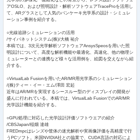
アOSLO、および照明設計・解析ソフトウェアTraceProを活用し
て、ARグラスとして人気のパンケーキ光学系の設計・シミュレ
ーション事例を紹介する。
○光線追跡シミュレーションの活用
/サイバネットシステム(株)/大橋 祐介
本稿では、3次元光学解析ソフトウェアAnsysSpeosを用いた照
明設計について、高度な解析機能や最適化、高速化、他の物理シ
ミュレーターとの連携など様々な活用例を、絵図を交えながら紹
介する。
○VirtualLab Fusionを用いたAR/MR用光学系のシミュレーション
/(株)ティー・イー・エム/澤田 宏起
近年はAR/MRを実現するシースルー型のディスプレイの開発が
盛んに行われている。本稿では、VirtualLab FusionでのAR/MR
光学設計機能を紹介する。
○GPU処理に対応した光学設計評価ソフトウエアの紹介
/CBSJapan/稲畑 達雄
FREDmpcはレンズや筐体の迷光解析や実画像評価を高精度で行
うPCソフト。米国NVIDIA社との協業で、CUDA言語の対応によ