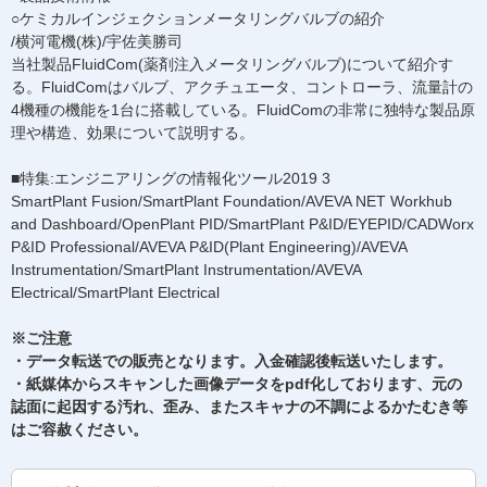
○ケミカルインジェクションメータリングバルブの紹介
/横河電機(株)/宇佐美勝司
当社製品FluidCom(薬剤注入メータリングバルブ)について紹介す
る。FluidComはバルブ、アクチュエータ、コントローラ、流量計の
4機種の機能を1台に搭載している。FluidComの非常に独特な製品原
理や構造、効果について説明する。
■特集:エンジニアリングの情報化ツール2019 3
SmartPlant Fusion/SmartPlant Foundation/AVEVA NET Workhub
and Dashboard/OpenPlant PID/SmartPlant P&ID/EYEPID/CADWorx
P&ID Professional/AVEVA P&ID(Plant Engineering)/AVEVA
Instrumentation/SmartPlant Instrumentation/AVEVA
Electrical/SmartPlant Electrical
※ご注意
・データ転送での販売となります。入金確認後転送いたします。
・紙媒体からスキャンした画像データをpdf化しております、元の
誌面に起因する汚れ、歪み、またスキャナの不調によるかたむき等
はご容赦ください。