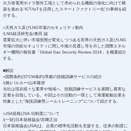
火力発電用ボイラ製作工場として求められる機能の強化に向けて構
築を進める“ICT/IoTを活用したスマートファクトリー化”の事例を紹
介する。
○天然ガス及びLNG市場のセキュリティ動向
/LNG経済研究会/奥田 誠
需要拡大に伴い市場形態が変化しつつある世界の天然ガス及びLNG
市場の供給セキュリティに関し今後の見通し等を示した国際エネル
ギー機関の報告書「Global Gas Security Review 2018」を概要紹介
する。
■解説
○国際条約(STCW条約)準拠の技能訓練サービスの紹介
/(株)バルカー/山本隆啓
当社は現在様々な業界や地域へ、技能訓練サービスを展開し着実な
定着を目指している。今回はその活動の一環として海運船舶企業を
対象とした“海技訓練用シールトレーニング”について紹介する。
○JSA規格(JSA-S)制度について
/(一財)日本規格協会/宮﨑正治
日本規格協会(JSA)は、企業の標準化活動を支援する、従来の制度に