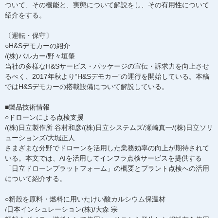
ついて、その機能と、実態について解説をし、その有用性について
紹介をする。
〔運転・保守〕
○H&Sデモカーの紹介
/(株)バルカー/野々垣肇
当社の多様なH&Sサービス・パッケージの宣伝・訴求力を向上させ
るべく、2017年秋より“H&Sデモカー”の運行を開始している。本稿
ではH&Sデモカーの搭載設備について解説している。
■製品技術情報
○ドローンによる点検支援
/(株)日立製作所 谷村和彦/(株)日立システムズ/瀬崎真一/(株)日立ソリ
ューションズ/大堀正人
さまざまな分野でドローンを活用した業務効率の向上が期待されて
いる。本文では、AIを活用してインフラ点検サービスを提供する
「日立ドローンプラットフォーム」の概要とプラント点検への活用
について紹介する。
○籾殻を原料・燃料に用いたけい酸カルシウム保温材
/日本インシュレーション(株)/大森 宗