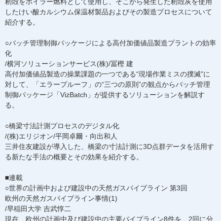
籾殻をボイラー燃料として使用し、そこから発生した籾殻灰を使用
したけい酸カルシウム保温材製品およびその製造プロセスについて
紹介する。
○バッチ管理制御パッケージによる高付加価値品製造プラントの効率
化
/横河ソリューションサービス(株)/冨樫 建
高付加価値品製造の操業課題の一つである“現場作業ミスの撲滅”に
対して、「エラープルーフ」の“三つの原則”の観点からバッチ管理
制御パッケージ「VizBatch」が提供するソリューションを解説す
る。
○橋梁寸法計測プロセスのデジタル化
/(株)エリジオン/平岡卓爾・向出和人
三井住友建設が導入した、橋梁の寸法計測に3D点群データを活用す
る新たな手法の概要とその効果を紹介する。
■連載
○世界の計画中および建設中の天然ガスパイプライン 第3回
欧州の天然ガスパイプライン事情(1)
/早稲田大学 吉武惇二
現在、欧州の計画中及び建設中の主要パイプライン8件を、2回に分