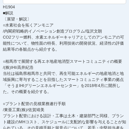
H1904
■解説
〔展望・解説〕
○水素社会を拓くアンモニア
/内閣府戦略的イノベーション創造プログラム/塩沢文朗
CO2フリー燃料、水素エネルギーキャリアとしてのアンモニアの可
能性について、物性面の特長、利用技術の開発状況、経済性の評価
結果等の各観点から紹介する。
○相馬市で展開する再エネ地産地消型スマートコミュニティの概要
/(株)IHI/高井紀浩
当社は福島県相馬市と共同で、再生可能エネルギーの地産地消と地
域振興に寄与することを目指したスマートコミュニティ事業の拠点
「そうまIHIグリーンエネルギーセンター」を2018年4月に開所し
た。その概要を紹介する。
○プラント配管の見積業務遂行手順
/東亜工業(株)/佐賀靖美
プラント配管における設計・工事は土木・建築部門と同様、プラン
ト建設のMHコスト、スケジュールに支配的な影響を与えることが知
られている。その見積手順と留意点について、若手・中堅担当者を