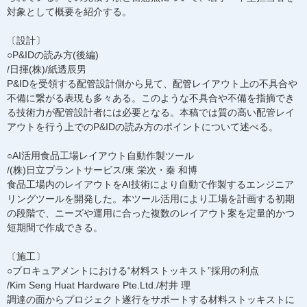
対象として概要を紹介する。
〔設計〕
○P&IDの読み方(後編)
/日揮(株)/紙透辰男
P&IDを受領する配管設計側から見て、配管レイアウト上の不具合や
不備に繋がる表現も多々ある。このような不具合や不備を指摘でき
る技術力が配管設計者には必要となる。本稿では質の高い配管レイ
アウトを行う上でのP&IDの読み方のポイントについて述べる。
○AI活用食品工場レイアウト自動作製ツール
/(株)日立プラントサービス/東 栄次・秦 和博
食品工場内のレイアウトをAI技術により自動で作製するエンジニア
リングツールを開発した。本ツール活用により工場を計画する初期
の段階で、ニーズや運用に合った複数のレイアウト案を定量的かつ
短期間で作成できる。
〔施工〕
○プロキュアメントにおける“材料ストッキスト”採用の利点
/Kim Seng Huat Hardware Pte.Ltd./村井 理
調達の面からプロジェクト遂行をサポートする材料ストッキストに