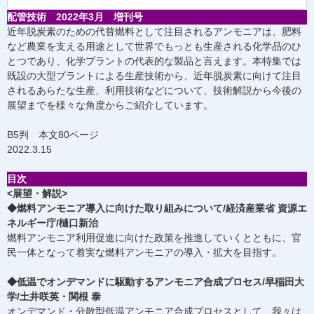
配管技術 2022年3月 増刊号
近年脱炭素のための代替燃料として注目されるアンモニアは、肥料
など農業を支える用途として世界でもっとも生産される化学品のひ
とつであり、化学プラントの代表的な製品と言えます。本特集では
既設の大型プラントによる生産技術から、近年脱炭素に向けて注目
されるあらたな生産、利用技術などについて、技術解説から今後の
展望までを様々な角度からご紹介しています。
B5判 本文80ページ
2022.3.15
目次
<展望・解説>
◆燃料アンモニア導入に向けた取り組みについて/経済産業省 資源エ
ネルギー庁/樋口新治
燃料アンモニア利用促進に向けた政策を推進していくとともに、官
民一体となって着実な燃料アンモニアの導入・拡大を目指す。
◆低温でオンデマンドに駆動するアンモニア合成プロセス/早稲田大
学/土井咲英・関根 泰
オンデマンド・分散型低温アンモニア合成プロセスとして、我々は