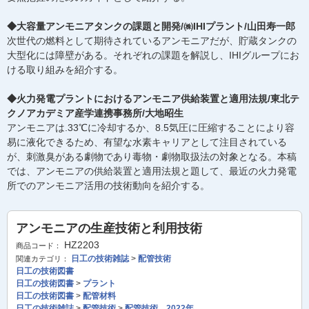
◆大容量アンモニアタンクの課題と開発/㈱IHIプラント/山田寿一郎
次世代の燃料として期待されているアンモニアだが、貯蔵タンクの
大型化には障壁がある。それぞれの課題を解説し、IHIグループにお
ける取り組みを紹介する。
◆火力発電プラントにおけるアンモニア供給装置と適用法規/東北テ
クノアカデミア産学連携事務所/大地昭生
アンモニアは.33℃に冷却するか、8.5気圧に圧縮することにより容
易に液化できるため、有望な水素キャリアとして注目されている
が、刺激臭がある劇物であり毒物・劇物取扱法の対象となる。本稿
では、アンモニアの供給装置と適用法規と題して、最近の火力発電
所でのアンモニア活用の技術動向を紹介する。
アンモニアの生産技術と利用技術
HZ2203
商品コード：
日工の技術雑誌
>
配管技術
関連カテゴリ：
日工の技術図書
日工の技術図書
>
プラント
日工の技術図書
>
配管材料
日工の技術雑誌
>
配管技術
>
配管技術 2022年