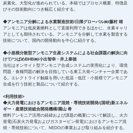
炭素化、大型化が進められている。本稿ではプロセス概要、特徴及
びその技術動向につき幅広く紹介する。
◆アンモニア分解による水素製造技術/日揮グローバル㈱/藤村 靖
アンモニアは低炭素燃料として直接利用できるほかに、水素キャリ
アとしても期待されている。アンモニアを分解して水素を製造する
技術について、国内の開発動向を中心に紹介する。
◆小規模分散型アンモニア生産システムによる社会課題の解決に向
けて/つばめBHB㈱/小出智幸・井上泰徳
当社はオンサイト型アンモニア合成システムの実用化により、環境
問題・食糧問題の解決を目指している東工大発ベンチャー企業であ
る。エレクトライド触媒を用いた低温・低圧・小規模でアンモニア
合成を行う技術と製品について紹介する。
<利用技術>
◆火力発電におけるアンモニア混焼・専焼技術開発/(国研)新エネル
ギー・産業技術総合開発機構/園山 希
燃料アンモニア活用の経緯および課題の概要について解説し、火力
発電(石炭火力発電およびガスタービン発電)におけるアンモニア混
焼・専焼技術について、NEDOの事業および取り組みを紹介する。