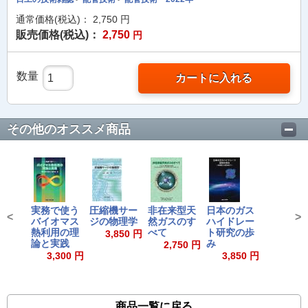
通常価格(税込)：
2,750
円
販売価格(税込)：
2,750
円
数量
カートに入れる
その他のオススメ商品
実務で使う
圧縮機サー
非在来型天
日本のガス
<
>
バイオマス
ジの物理学
然ガスのす
ハイドレー
熱利用の理
べて
ト研究の歩
3,850 円
論と実践
み
2,750 円
3,300 円
3,850 円
商品一覧に戻る