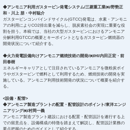
◆アンモニア利用ガスタービン発電システム/三菱重工業㈱/野勢正
和・川上 朋・中村聡介
ガスタービンコンバインドサイクル(GTCC)発電は、水素・アンモニ
アの利用によりCO2排出量を減らし、脱炭素社会の実現に重要な役
割を担う。本稿では、当社の大型ガスタービンにおけるアンモニア
分解利用GTCCの概要とキーポイントとなるガスタービン燃焼器の
開発状況について紹介する。
◆火力発電設備向けアンモニア燃焼技術の開発/㈱IHI/内田正宏・前
田春樹
エネルギーキャリアとして注目されているアンモニアを微粉炭ボイ
ラやガスタービンで燃料として利用するため、燃焼技術の開発を実
施している。アンモニア利用技術開発の状況について概要を紹介す
る。
<設備・配管>
◆アンモニア製造プラントの配置・配管設計のポイント/東洋エンジ
ニアリング㈱/村岡一義
アンモニア製造プラント建設における配置・配管設計を遂行する上
での留意点を、設備構成の特徴を踏まえて解説し、配管設計業務の
要点把握のためのガイドとして紹介する。