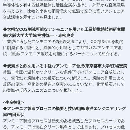
半導体性を有する触媒担体に活性金属を担持し、外部から直流電場
を与えると、比較的小さな消費電力で低温で充分に高いアンモニア
合成活性を示すことを見出した。
◆大幅なCO2削減可能なアンモニアを用いた工業炉燃焼技術研究開
発/大阪大学大学院/村井隆一・赤松史光
工業炉に適したアンモニアの2段燃焼法により、CO2排出量を劇的
に削減する可能性と、具体的な用途として都市ガス/アンモニア混
焼、重油/アンモニア混焼を可能にするバーナについて紹介する。
◆炭素水と鉄を用いる手軽なアンモニア合成/東京都市大学/江場宏美
常温・常圧の温和かつクリーンな条件下でのアンモニア合成法とし
て、窒化鉄と炭酸水との反応について解説した。炭酸の作用による
反応の促進、窒化鉄の構造と窒素のふるまいなど、化学反応として
の実際や反応メカニズムについて概説した。
<生産技術>
◆アンモニア製造プロセスの概要と技術動向/東洋エンジニアリング
㈱/吉田延弘
アンモニア製造プロセスは歴史のある成熟したプロセスの一つであ
る。アンモニアは現在クリーン燃料として注目され、プロセスの低