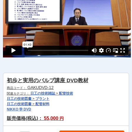
初歩と実用のバルブ講座 DVD教材
GAKUDVD-12
商品コード：
日工の技術雑誌
>
配管技術
関連カテゴリ：
日工の技術図書
>
プラント
日工の技術図書
>
配管材料
NIKKO 学 DVD
販売価格(税込)：
55,000
円