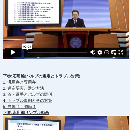
下巻:応用編(バルブの選定とトラブル対策)
1. 汎用弁と専用弁
2. 選定要素、選定方法
3. 管・継手とバルブの関係
4. トラブル事例とその対策
5. 自動弁、調節弁
下巻:応用編サンプル動画