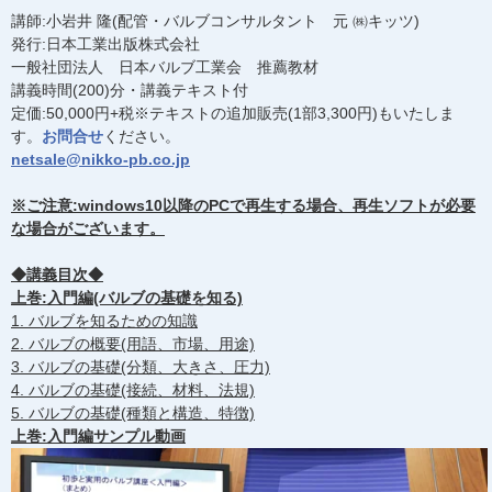
講師:小岩井 隆(配管・バルブコンサルタント 元 ㈱キッツ)
発行:日本工業出版株式会社
一般社団法人 日本バルブ工業会 推薦教材
講義時間(200)分・講義テキスト付
定価:50,000円+税※テキストの追加販売(1部3,300円)もいたしま
す。
お問合せ
ください。
netsale@nikko-pb.co.jp
※ご注意:windows10以降のPCで再生する場合、再生ソフトが必要
な場合がございます。
◆講義目次◆
上巻:入門編(バルブの基礎を知る)
1. バルブを知るための知識
2. バルブの概要(用語、市場、用途)
3. バルブの基礎(分類、大きさ、圧力)
4. バルブの基礎(接続、材料、法規)
5. バルブの基礎(種類と構造、特徴)
上巻:入門編サンプル動画