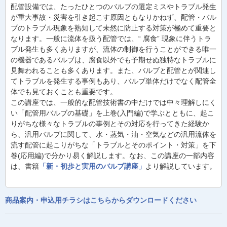
配管設備では、たったひとつのバルブの選定ミスやトラブル発生
が重大事故・災害を引き起こす原因ともなりかねず、配管・バル
ブのトラブル現象を熟知して未然に防止する対策が極めて重要と
なります。一般に流体を扱う配管では、“ 腐食” 現象に伴うトラ
ブル発生も多くありますが、流体の制御を行うことができる唯一
の機器であるバルブは、腐食以外でも予期せぬ独特なトラブルに
見舞われることも多くあります。また、バルブと配管とが関連し
てトラブルを発生する事例もあり、バルブ単体だけでなく配管全
体でも見ておくことも重要です。
この講座では、一般的な配管技術書の中だけでは中々理解しにく
い「配管用バルブの基礎」を上巻(入門編)で学ぶとともに、起こ
りがちな様々なトラブルの事例とその対応を行ってきた経験か
ら、汎用バルブに関して、水・蒸気・油・空気などの汎用流体を
流す配管に起こりがちな「トラブルとそのポイント・対策」を下
巻(応用編)で分かり易く解説します。なお、この講座の一部内容
は、書籍
「新・初歩と実用のバルブ講座」
より解説しています。
商品案内・申込用チラシはこちらからダウンロードください