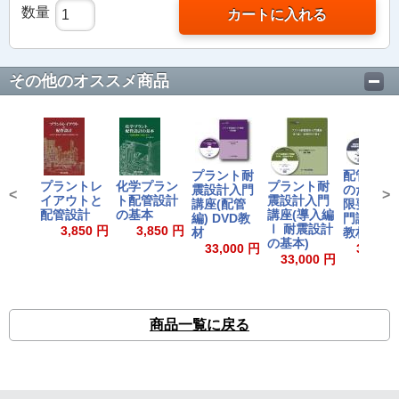
数量
カートに入れる
その他のオススメ商品
プラント耐
配管技術
プラントレ
化学プラン
プラント耐
震設計入門
のための
<
>
イアウトと
ト配管設計
震設計入門
講座(配管
限要素法
配管設計
の基本
講座(導入編
編) DVD教
門講座 D
Ⅰ 耐震設計
3,850 円
3,850 円
材
教材
の基本)
33,000 円
33,000
33,000 円
商品一覧に戻る