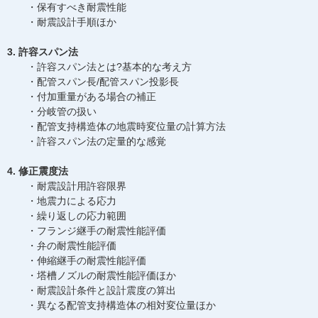
・保有すべき耐震性能
・耐震設計手順ほか
3. 許容スパン法
・許容スパン法とは?基本的な考え方
・配管スパン長/配管スパン投影長
・付加重量がある場合の補正
・分岐管の扱い
・配管支持構造体の地震時変位量の計算方法
・許容スパン法の定量的な感覚
4. 修正震度法
・耐震設計用許容限界
・地震力による応力
・繰り返しの応力範囲
・フランジ継手の耐震性能評価
・弁の耐震性能評価
・伸縮継手の耐震性能評価
・塔槽ノズルの耐震性能評価ほか
・耐震設計条件と設計震度の算出
・異なる配管支持構造体の相対変位量ほか