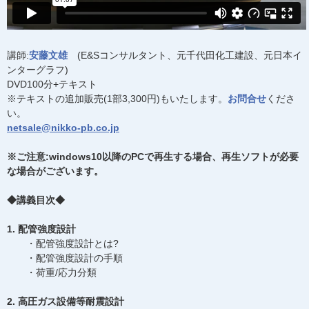
講師:
安藤文雄
(E&Sコンサルタント、元千代田化工建設、元日本イ
ンターグラフ)
DVD100分+テキスト
※テキストの追加販売(1部3,300円)もいたします。
お問合せ
くださ
い。
netsale@nikko-pb.co.jp
※ご注意:windows10以降のPCで再生する場合、再生ソフトが必要
な場合がございます。
◆講義目次◆
1. 配管強度設計
・配管強度設計とは?
・配管強度設計の手順
・荷重/応力分類
2. 高圧ガス設備等耐震設計