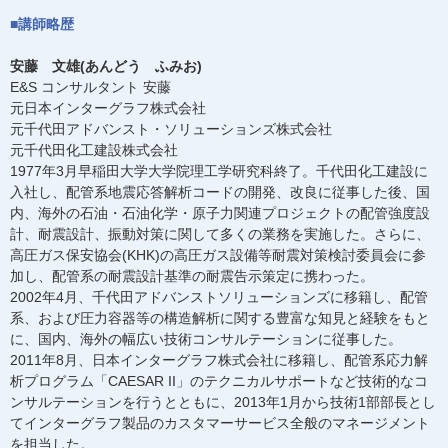
■講師略歴
安藤 文雄(あんどう ふみお)
E&S コンサルタント 安藤
元日本インターグラフ株式会社
元千代田アドバンスト・ソリューションズ株式会社
元千代田化工建設株式会社
1977年3月早稲田大学大学院理工学研究科終了。千代田化工建設に
入社し、配管系地震応答解析コードの開発、改良に従事した後、国
内、海外の石油・石油化学・原子力関連プロジェクトの配管強度設
計、耐震設計、振動対策に関して多くの業務を実施した。さらに、
高圧ガス保安協会(KHK)の高圧ガス設備等耐震対策検討委員会に参
加し、配管系の耐震設計基準の耐震告示策定に携わった。
2002年4月、千代田アドバンストソリューションズに移籍し、配管
系、および圧力容器等の構造解析に関する豊富な知見と経験をもと
に、国内、海外の幅広い技術コンサルテーションに従事した。
2011年8月、日本インターグラフ株式会社に移籍し、配管系応力解
析プログラム「CAESAR II」のテクニカルサポートなど技術的なコ
ンサルテーションを行うとともに、2013年1月から技術1部部長とし
てインターグラフ製品のカスタマーサービス全般のマネージメント
を担当した。