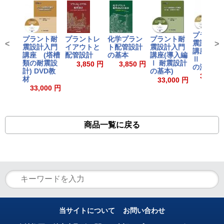
プラント
プラント耐
プラントレ
化学プラン
プラント耐
震設計入
<
>
震設計入門
イアウトと
ト配管設計
震設計入門
講座(導入
講座 (塔槽
配管設計
の基本
講座(導入編
Ⅱ 耐震設
類の耐震設
Ⅰ 耐震設計
3,850 円
3,850 円
の流れ)
計) DVD教
の基本)
33,000
材
33,000 円
33,000 円
商品一覧に戻る
当サイトについて
お問い合わせ