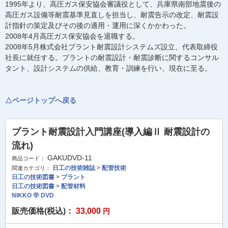
1995年より、高圧ガス保安協会審議役として、兵庫県南部地震後の
高圧ガス設備等耐震基準見直しを担当し、耐震告示の改定、耐震設
計指針の策定及びその後の適用・運用に深くかかわった。
2008年4月高圧ガス保安協会を退職する。
2008年5月株式会社プラント耐震設計システムズ設立、代表取締役
社長に就任する。プラントの耐震設計・耐震診断に関するコンサル
タント、設計システムの供給、教育・訓練を行い、現在に至る。
△ページトップへ戻る
プラント耐震設計入門講座(導入編Ⅱ 耐震設計の
流れ)
GAKUDVD-11
商品コード：
日工の技術雑誌
>
配管技術
関連カテゴリ：
日工の技術図書
>
プラント
日工の技術図書
>
配管材料
NIKKO 学 DVD
販売価格(税込)：
33,000
円