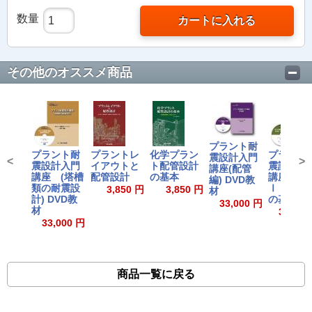
数量
カートに入れる
その他のオススメ商品
プラント耐
プラント耐
プラントレ
化学プラン
プラント
震設計入門
<
>
震設計入門
イアウトと
ト配管設計
震設計入
講座(配管
講座 (塔槽
配管設計
の基本
講座(導入
編) DVD教
類の耐震設
Ⅰ 耐震設
3,850 円
3,850 円
材
計) DVD教
の基本)
33,000 円
材
33,000
33,000 円
商品一覧に戻る