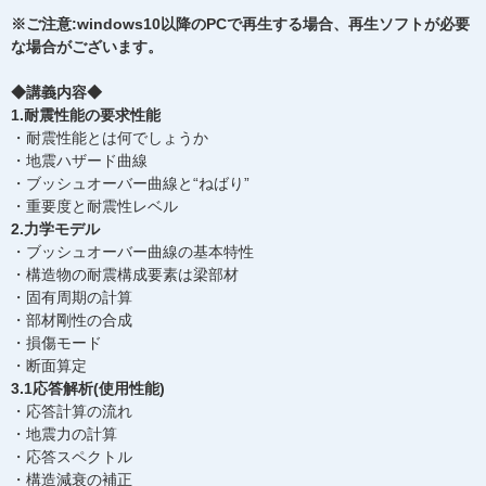
※ご注意:windows10以降のPCで再生する場合、再生ソフトが必要
な場合がございます。
◆講義内容◆
1.耐震性能の要求性能
・耐震性能とは何でしょうか
・地震ハザード曲線
・ブッシュオーバー曲線と“ねばり”
・重要度と耐震性レベル
2.力学モデル
・ブッシュオーバー曲線の基本特性
・構造物の耐震構成要素は梁部材
・固有周期の計算
・部材剛性の合成
・損傷モード
・断面算定
3.1応答解析(使用性能)
・応答計算の流れ
・地震力の計算
・応答スペクトル
・構造減衰の補正