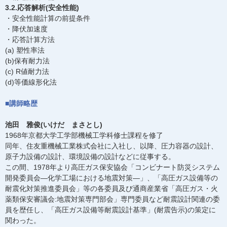
3.2.応答解析(安全性能)
・安全性能計算の前提条件
・降伏加速度
・応答計算方法
(a) 塑性率法
(b)保有耐力法
(c) R値耐力法
(d)等価線形化法
■講師略歴
池田 雅俊(いけだ まさとし)
1968年京都大学工学部機械工学科修士課程を修了
同年、住友重機械工業株式会社に入社し、以降、圧力容器の設計、
原子力設備の設計、環境設備の設計などに従事する。
この間、1978年より高圧ガス保安協会「コンビナート防災システム
開発委員会―化学工場における地震対策―」、「高圧ガス設備等の
耐震化対策推進委員会」等の各委員及び通商産業省「高圧ガス・火
薬類保安審議会:地震対策専門部会」専門委員など耐震設計関連の委
員を歴任し、「高圧ガス設備等耐震設計基準」(耐震告示)の策定に
関わった。