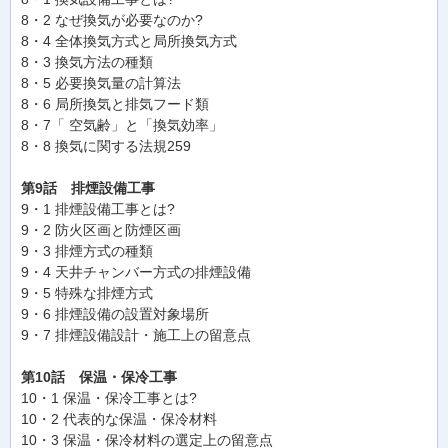
8・2 なぜ換気が必要なのか?
8・4 全体換気方式と局所換気方式
8・3 換気方法の種類
8・5 必要換気量の計算法
8・6 局所換気と排気フード類
8・7「 空気齢」と「換気効率」
8・8 換気に関する法規259
第9話 排煙設備工事
9・1 排煙設備工事とは?
9・2 防火区画と防煙区画
9・3 排煙方式の種類
9・4 天井チャンバー方式の排煙設備
9・5 特殊な排煙方式
9・6 排煙設備の設置対象場所
9・7 排煙設備設計・施工上の留意点
第10話 保温・保冷工事
10・1 保温・保冷工事とは?
10・2 代表的な保温・保冷材料
10・3 保温・保冷材料の選定上の留意点