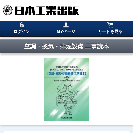
ログイン
MYページ
カートを見る
空調・換気・排煙設備 工事読本