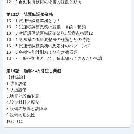
12・9 自動制御技術の今後の課題と動向
第13話 試運転調整業務
13・1 試運転調整業務とは?
13・2 試運転調整業務の意義・目的・種類
13・3 空調設備試運転調整業務: 留意点精選12
13・4 送風系の風量調整法の種類とその特徴
13・5 試運転調整業務の想定外のハプニング
13・6 各種性能計測および測定機器類
13・7 上級技術者として、是非知っておきたい常識
第14話 顧客への引渡し業務
【付録編】
1.防音設備
2.防振設備
3.地震と設備耐震
4.設備材料と腐食
5.設備の故障と故障率
6.設備の耐久性
おわりに