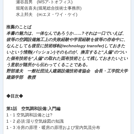
瀬谷昌男 (MSア-トオフィス)
堀尾佐喜夫(堀尾総合技術士事務所)
水上邦夫 (㈱エヌ・ワイ・ケイ)
推薦のことば
本書の魅力は、一体なんであろうか……?それは一口でいえば、
彼等の空調設備施工上の失敗経験や学習経験を彼等の存命中に、
なんとしても後世に技術移転(technology transfer)しておきた
いという情熱(パッション)そのものが、換言すると“人偏”のつい
た個有技術を“人偏”の取れた固有技術として残しておきたいとい
う意欲が随所から伝わってくることである。
野部達夫 一般社団法人建築設備技術者協会 会長・工学院大学
建築学部 教授
◆目次◆
第1話 空気調和設備:入門編
1・1 空気調和設備とは?
1・2 必須:湿り空気線図の知識
1・3 冷房の原理・暖房の原理および室内気流分布