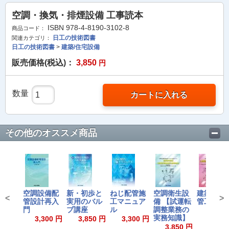
空調・換気・排煙設備 工事読本
ISBN 978-4-8190-3102-8
商品コード：
日工の技術図書
関連カテゴリ：
日工の技術図書
>
建築/住宅設備
販売価格(税込)：
3,850
円
数量
カートに入れる
その他のオススメ商品
空調設備配
新・初歩と
ねじ配管施
空調衛生設
建築設備 
<
>
管設計再入
実用のバル
工マニュア
備 【試運転
管工事読
門
ブ講座
ル
調整業務の
3,850
実務知識】
3,300 円
3,850 円
3,300 円
3,850 円