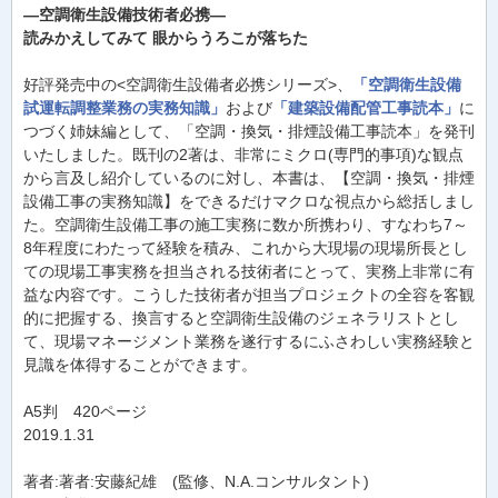
―空調衛生設備技術者必携―
読みかえしてみて 眼からうろこが落ちた
好評発売中の<空調衛生設備者必携シリーズ>、
「空調衛生設備
試運転調整業務の実務知識」
および
「建築設備配管工事読本」
に
つづく姉妹編として、「空調・換気・排煙設備工事読本」を発刊
いたしました。既刊の2著は、非常にミクロ(専門的事項)な観点
から言及し紹介しているのに対し、本書は、【空調・換気・排煙
設備工事の実務知識】をできるだけマクロな視点から総括しまし
た。空調衛生設備工事の施工実務に数か所携わり、すなわち7～
8年程度にわたって経験を積み、これから大現場の現場所長とし
ての現場工事実務を担当される技術者にとって、実務上非常に有
益な内容です。こうした技術者が担当プロジェクトの全容を客観
的に把握する、換言すると空調衛生設備のジェネラリストとし
て、現場マネージメント業務を遂行するにふさわしい実務経験と
見識を体得することができます。
A5判 420ページ
2019.1.31
著者:著者:安藤紀雄 (監修、N.A.コンサルタント)