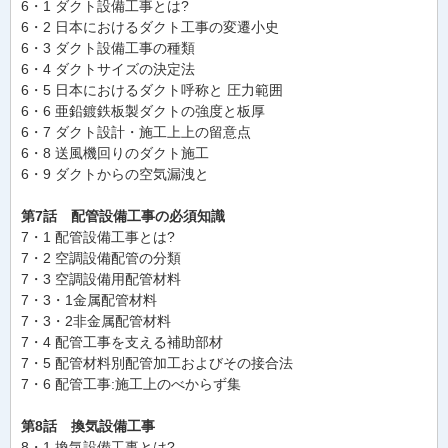
6・1 ダクト設備工事とは?
6・2 日本におけるダクト工事の変遷小史
6・3 ダクト設備工事の種類
6・4 ダクトサイズの決定法
6・5 日本におけるダクト呼称と 圧力範囲
6・6 亜鉛鍍鉄板製ダクトの強度と板厚
6・7 ダクト設計・施工上上の留意点
6・8 送風機回りのダクト施工
6・9 ダクトからの空気漏洩と
第7話 配管設備工事の必須知識
7・1 配管設備工事とは?
7・2 空調設備配管の分類
7・3 空調設備用配管材料
7・3・1金属配管材料
7・3・2非金属配管材料
7・4 配管工事を支える補助部材
7・5 配管材料別配管加工およびその接合法
7・6 配管工事:施工上のべからず集
第8話 換気設備工事
8・1 換気設備工事とは?