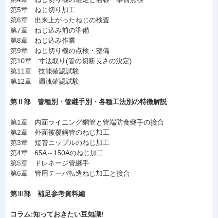
第5章 ねじ切り加工
第6章 出来上がったねじの検査
第7章 ねじ込み前の準備
第8章 ねじ込み作業
第9章 ねじ切り機の点検・整備
第10章 寸法取り(管の切断長さの決定)
第11章 技能確認試験
第12章 漏洩確認試験
第Ⅱ部 管種別・管継手別・各種工法別の特徴解説
第1章 内面ライニング鋼管と管端防食継手の接合
第2章 外面被覆鋼管のねじ加工
第3章 短管ニップルのねじ加工
第4章 65A～150Aのねじ加工
第5章 ドレネージ管継手
第6章 管用テーパ転造ねじ加工と接合
第Ⅲ部 補足参考資料編
コラム:知っておきたい豆知識!