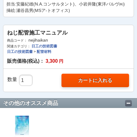
担当:安藤紀雄(N.A.コンサルタント)、小岩井隆(東洋バルヴ㈱)
挿絵:瀬谷昌男(MSア-トオフィス)
ねじ配管施工マニュアル
nejihaikan
商品コード：
日工の技術図書
関連カテゴリ：
日工の技術図書
>
配管材料
販売価格(税込)：
3,300
円
数量
カートに入れる
その他のオススメ商品