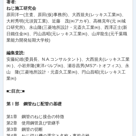
著者:
ねじ施工研究会
原田洋一(主査、原田(仮)事務所)、大西規夫(レッキス工業㈱)、
大村秀明(元須賀工業)、近藤 茂(㈱アカギ)、高橋克年(元 ㈱城
口研究所)、永山隆(三菱地所設計・元斎久工業㈱)、西澤正士(新
日鐵住金㈱)、円山昌昭(元レッキス工業㈱)、山岸龍生(元千葉職
業能力開発短期大学校)
編集査読:
安藤紀雄(委員長、N.A.コンサルタント)、大西規夫(レッキス工業
㈱ )、小岩井隆(東洋バルブ㈱)、瀬谷昌男(MSア-トオフィス)、永
山 隆(三菱地所設計・元斎久工業㈱)、円山昌昭(元レッキス工
業㈱)
■□目次□■
第Ⅰ部 鋼管ねじ配管の基礎
第1章 鋼管のねじ接合の特徴
第2章 使用鋼管及び管継手
第3章 鋼管の切断
第4章 ねじ切り機の選定と名称・事前点検