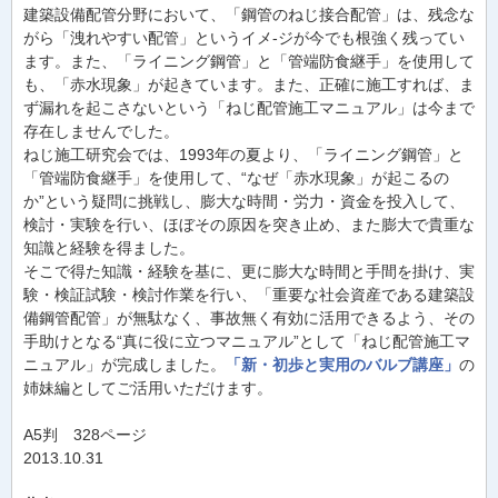
建築設備配管分野において、「鋼管のねじ接合配管」は、残念な
がら「洩れやすい配管」というイメ-ジが今でも根強く残ってい
ます。また、「ライニング鋼管」と「管端防食継手」を使用して
も、「赤水現象」が起きています。また、正確に施工すれば、ま
ず漏れを起こさないという「ねじ配管施工マニュアル」は今まで
存在しませんでした。
ねじ施工研究会では、1993年の夏より、「ライニング鋼管」と
「管端防食継手」を使用して、“なぜ「赤水現象」が起こるの
か”という疑問に挑戦し、膨大な時間・労力・資金を投入して、
検討・実験を行い、ほぼその原因を突き止め、また膨大で貴重な
知識と経験を得ました。
そこで得た知識・経験を基に、更に膨大な時間と手間を掛け、実
験・検証試験・検討作業を行い、「重要な社会資産である建築設
備鋼管配管」が無駄なく、事故無く有効に活用できるよう、その
手助けとなる“真に役に立つマニュアル”として「ねじ配管施工マ
ニュアル」が完成しました。
「新・初歩と実用のバルブ講座」
の
姉妹編としてご活用いただけます。
A5判 328ページ
2013.10.31