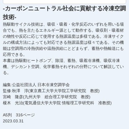
-カーボンニュートラル社会に貢献する冷凍空調
技術-
熱駆動サイクル技術は、吸収・吸着・化学反応のいずれを用いる場
合でも、熱を主たるエネルギー源として動作する。吸収剤・吸着材
の物性や反応に応じて使用する熱源温度は多様である。冷凍サイク
ルの構成方法によっても対応できる熱源温度は様々である。その機
能は空調用の冷熱供給や温熱供給にとどまらず、蓄熱や熱輸送にも
応用できる。
本書は熱駆動ヒートポンプ、除湿、蓄熱、吸着冷凍機、吸収冷凍
機、デシカント空調、化学蓄熱それぞれの分野について解説してい
る。
編集:公益社団法人 日本冷凍空調学会
監修:秋澤 淳(東京農工大学大学院工学研究院 教授)
宮崎 隆彦(九州大学 総合理工学研究院 教授)
榎木 光治(電気通信大学大学院 情報理工学研究科 准教授)
A5判 316ページ
2023.03.31