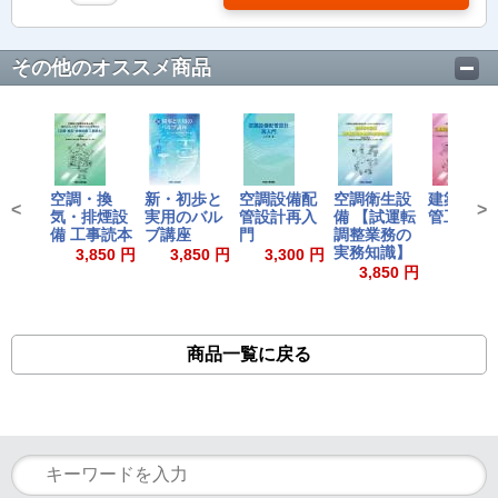
その他のオススメ商品
空調・換
新・初歩と
空調設備配
空調衛生設
建築設備 
<
>
気・排煙設
実用のバル
管設計再入
備 【試運転
管工事読
備 工事読本
ブ講座
門
調整業務の
3,850
実務知識】
3,850 円
3,850 円
3,300 円
3,850 円
商品一覧に戻る