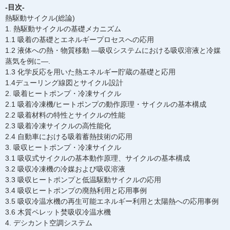
-目次-
熱駆動サイクル(総論)
1. 熱駆動サイクルの基礎メカニズム
1.1 吸着の基礎とエネルギープロセスへの応用
1.2 液体への熱・物質移動 ―吸収システムにおける吸収溶液と冷媒
蒸気を例に―.
1.3 化学反応を用いた熱エネルギー貯蔵の基礎と応用
1.4デューリング線図とサイクル設計
2. 吸着ヒートポンプ・冷凍サイクル
2.1 吸着冷凍機/ヒートポンプの動作原理・サイクルの基本構成
2.2 吸着材料の特性とサイクルの性能
2.3 吸着冷凍サイクルの高性能化
2.4 自動車における吸着蓄熱技術の応用
3. 吸収ヒートポンプ・冷凍サイクル
3.1 吸収式サイクルの基本動作原理、サイクルの基本構成
3.2 吸収冷凍機の冷媒および吸収溶液
3.3 吸収ヒートポンプと低温駆動サイクルの応用
3.4 吸収ヒートポンプの廃熱利用と応用事例
3.5 吸収冷温水機の再生可能エネルギー利用と太陽熱への応用事例
3.6 木質ペレット焚吸収冷温水機
4. デシカント空調システム