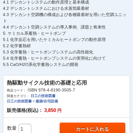
4.1 デシカントシステムの動作原理と基本構成
4.2 デシカントシステムにおける水蒸気吸着材
4.3 デシカント空調機の構成および各種吸着材を用いた空調ユニッ
ト
4.4 デシカント空調システムの導入事例、課題と将来性
5. ケミカル系蓄熱・ヒートポンプ
5.1 化学反応を用いたケミカルヒートポンプの動作原理
5.2 化学蓄熱材
5.3 化学蓄熱・ヒートポンプシステムの高性能化
5.4 化学蓄熱・ヒートポンプシステムの実用化に向けて
5.5 CaO/H2O系化学蓄熱システムの開発
熱駆動サイクル技術の基礎と応用
ISBN 978-4-8190-3505-7
商品コード：
日工の技術図書
関連カテゴリ：
日工の技術図書
>
建築/住宅設備
販売価格(税込)：
3,850
円
数量
カートに入れる