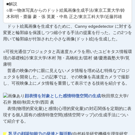
■解説
○単一物体写真からのドット絵風画像生成手法/東京工業大学/鈴
木和明・齋藤 豪・張 英夏・中島 正之/東京工科大学/近藤邦雄
ドット絵風画像を生成するために、Canny edgedetector に対する
変更と輪郭線を保護しつつ縮小する手法の提案を行った。この2つを
用いて輪郭線が付加された小さな画像(ドット絵)を生成した。
○可視光通信プロジェクタと高速度カメラを用いたユビキタス情報環
境の基礎検討/東京大学/木村 翔・高橋桂太/苗村 健/慶應義塾大学/筧
康明
普通の映像の中に眼に見えないメタ情報を埋め込む特殊なプロジ
ェクタを開発した。この記事では、その映像を高速度カメラで撮影
し、可視映像上にメタ情報を重畳して表示できる技術を紹介する。
顔表情を対象とした感情特徴空間の生成
/秋田県立大学/
石井 雅樹/秋田大学/西田 眞
表情(物理的変化量)と感情(心理的変化量)の対応関係を定期的に表
現する個人固有の感情特徴空間(感情空間マップ)の生成手法につい
て紹介する。
乳児の顔認知能力の発達と脳活動
/自然科学研究機構生理学研究