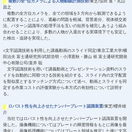
複数の全"位カメラによる人物動線計測技術
/東芝/窪田 進・丸山
昌之
複数の全方位カメラを、全ての領域を3 方向から観測できるよう
に配置することにより、遮蔽の問題を軽減。背景差分、視体積交差
法、パターン認識等の処理手法を互いの短所を補完しあうよう組み
合わせることにより、多数の人物が入退出する実環境下でも安定し
た検出・追跡を実現した。
○文字認識技術を利用した講義動画のスライド同定/東京工業大学/横
田治夫 富士通研究所/武部浩明・小澤憲秋・勝山 裕 富士通研究開発
中心有限公司/直井 聡
文字認識技術を用いて講義動画とプレゼンテーション資料のスラ
イドを自動的に同期づける技術を紹介する。スライド内の文字配置
を類似度とするマッチング方式について述べ、動画とスライドを同
定する作業コストの評価実験から本方式の有効性について説明す
る。
ロバスト性を向上させたナンバープレート認識装置
/東芝/櫻井雄
介
当社ではロバスト性を向上させたナンバープレート認識装置を開
発した。撮像機能についてはプレートの輝度情報をもとに画像を最
適化し、画像処理機能についてはプレート領域を推定した後に文字