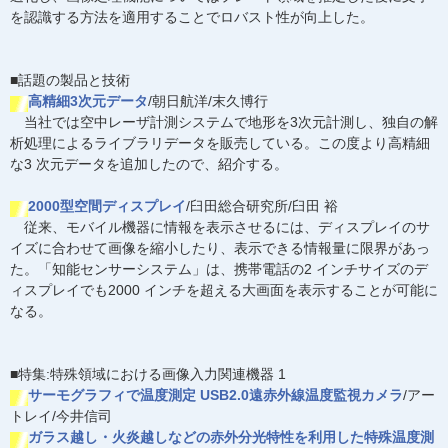
を認識する方法を適用することでロバスト性が向上した。
■話題の製品と技術
高精細3次元データ
/朝日航洋/末久博行
当社では空中レーザ計測システムで地形を3次元計測し、独自の解
析処理によるライブラリデータを販売している。この度より高精細
な3 次元データを追加したので、紹介する。
2000型空間ディスプレイ
/臼田総合研究所/臼田 裕
従来、モバイル機器に情報を表示させるには、ディスプレイのサ
イズに合わせて画像を縮小したり、表示できる情報量に限界があっ
た。「知能センサーシステム」は、携帯電話の2 インチサイズのデ
ィスプレイでも2000 インチを超える大画面を表示することが可能に
なる。
■特集:特殊領域における画像入力関連機器 1
サーモグラフィで温度測定 USB2.0遠赤外線温度監視カメラ
/アー
トレイ/今井信司
ガラス越し・火炎越しなどの赤外分光特性を利用した特殊温度測