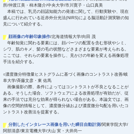
所/仲渡江美・柿木隆介/中央大学/市川寛子・山口真美
本稿では、乳児の顔認知能力の発達に関して、行動実験や、現在
盛んに行われている近赤外分光法(NIRS)による脳活動計測実験の知
見について紹介する。
顔画像の年齢印象操作
/北海道情報大学/向田 茂
年齢知覚に関わる要素には、顔パーツの配置を含む形状やシミ、
シワ、肌のキメ、髪の毛の状態などさまざまな要素が考えられる。
ここでは、それらの要素を操作し、見かけの年齢を変える画像処理
手法を紹介する。
○濃度微分特徴量ヒストグラムに基づく画像のコントラスト改善/岐
阜大学/斉藤文彦・東 佑馬
画像撮影の際、条件によってはコントラストが不良となることが
ある。そうした場合、ソフトウェアによる改善処理が有効だが、従
来の手法では充分な効果が得られない場合がある。本論文では、画
像の空間的情報として、濃度微分値および濃度微分勾配を用いたコ
ントラスト改善法を提案する。
分割したインタレース画像を用いた瞬目自動計測
/関東学院大学/
阿部清彦/東京電機大学/大山 実・大井尚一