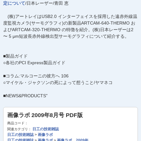
定について
/日本レーザー/青田 恵
(株)アートレイはUSB2.0 インターフェイスを採用した遠赤外線温
度監視カメラ(サーモグラフィ)の新製品ARTCAM-640-THERMO お
よびARTCAM-320-THERMO の特徴を紹介。(株)日本レーザーは2
〜 5 μm短波長赤外線検出型サーモグラフィについて紹介する。
■製品ガイド
○各社のPCI Express製品ガイド
■コラム:マルコーニの彼方へ 106
○マイケル・ジャクソンの死によって想うこと/ヤマネコ
■NEWS&PRODUCTS"
画像ラボ 2009年8月号 PDF版
商品コード：
日工の技術雑誌
関連カテゴリ：
日工の技術雑誌
>
画像ラボ
日工の技術雑誌
>
画像ラボ
>
画像ラボ 2009年