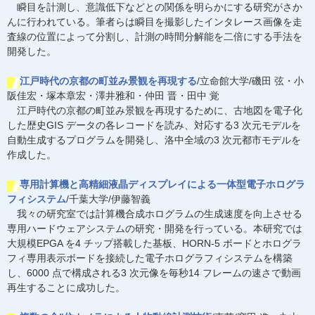
瞬目を計測し、意識低下などとの関係を明らかにする研究がさか
んに行われている。筆者らは瞬目を撮影したインタレース画像を走
査線の位置によって分割し、計測の時間分解能を二倍にする手法を
開発した。
江戸時代の京都の町並み景観を再現する
/立命館大学/磯田 弦・小
阪佳宏・塚本章宏・澤井雅和・仲田 晋・田中 覚
江戸時代の京都の町並み景観を再現するために、古地図を電子化
した歴史GIS データの各レコードを読み、対応する3 次元モデルを
自動生成するプログラムを開発し、洛中全域の3 次元都市モデルを
作成した。
専用計算機と高精細液晶ディスプレイによる一体型電子ホログラ
フィシステム
/千葉大学/伊藤智義
我々の研究室では計算機合成ホログラムの生成速度を向上させる
専用ハードウェアシステムの研究・開発を行っている。本研究では
大規模EPGA を4 チップ搭載した基板、HORN-5 ボードとホログラ
フィ専用表示ボードを接続した電子ホログラフィシステムを構築
し、6000 点で構成される3 次元像を毎秒14 フレームの速さで動画
再生することに成功した。