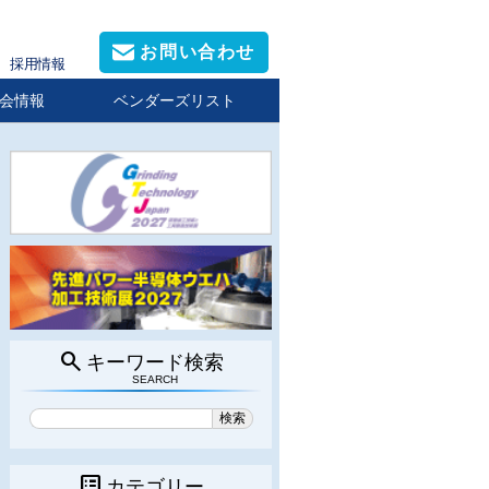
お問い合わせ
採用情報
会情報
ベンダーズリスト
search
キーワード検索
SEARCH
list_alt
カテゴリー