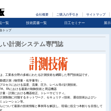
会社概要
ご購入の手引き
サイトマップ
誌一覧
技術図書一覧
日工セミナー
展示
合トップ
しい計測システム専門誌
は、工業各分野の多岐にわたる計測技術を網羅した専門技術誌です。
基礎計測（物理量・化学量等）。
プロセスにおける温度、流量、圧力、レベル等の計測技術。
PA、FAにおける最新の制御技術と周辺機器
計量・計測における機器校正、トレーサビリティ。
計測制御に付随するネットワーク、セキュリティ技術、通信技術およびシ
ミュレーション等。
らについて最新の技術情報と事例等を解説し、現場に役立つ本創りを目指して
す。