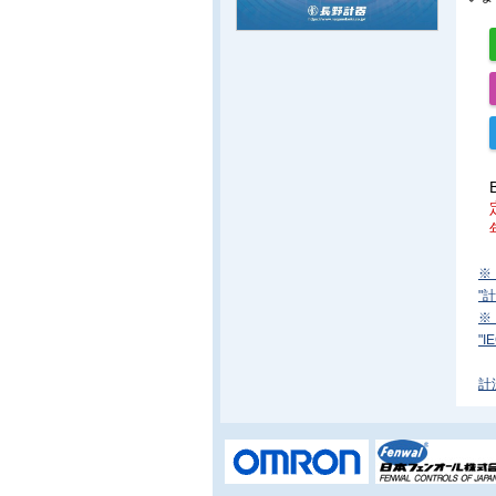
※
"
※
"
計