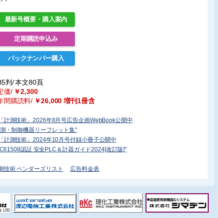
最新号概要・購入案内
定期購読申込み
バックナンバー購入
B5判/
本文80頁
定価/
￥2,300
年間購読料/
￥26,000 増刊1冊含
「計測技術」2026年8月号広告企画WebBook公開中
計測・制御機器リーフレット集"
「計測技術」2024年10月号付録小冊子公開中
IEC61508認証 安全PLC＆計器ガイド2024[改訂版]"
測技術 ベンダーズリスト
広告料金表