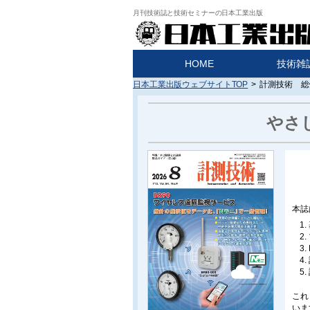
月刊技術誌と技術セミナーの日本工業出版
HOME
技術雑
日本工業出版ウェブサイトTOP
>
計測技術 総
やさ
本誌
これ
いま