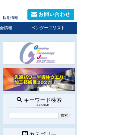
お問い合わせ
採用情報
会情報
ベンダーズリスト
search
キーワード検索
SEARCH
list_alt
カテゴリー