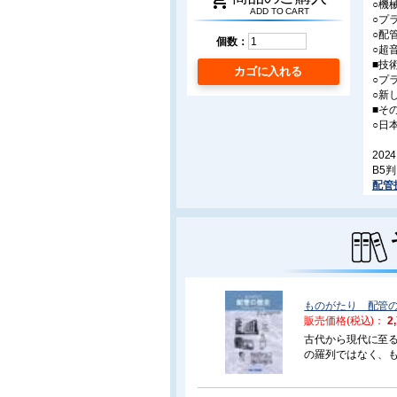
shopping_cart
○機
ADD TO CART
○プ
○配
個数：
○超
■技
カゴに入れる
○プ
○新し
■そ
○日
2024
B5
配管
ものがたり 配管
販売価格(税込)：
2
古代から現代に至る
の羅列ではなく、
別に見た歴史、土
進化の軌跡、管と