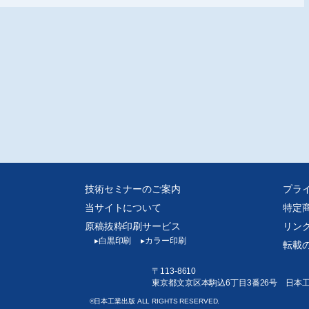
・製造・据付の変遷、等を網羅しています。
技術セミナーのご案内
プラ
当サイトについて
特定
原稿抜粋印刷サービス
リン
▸
白黒印刷
▸
カラー印刷
転載
〒113-8610
東京都文京区本駒込6丁目3番26号 日本
©日本工業出版 ALL RIGHTS RESERVED.