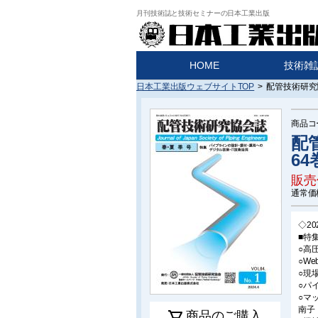
月刊技術誌と技術セミナーの日本工業出版
HOME
技術雑
日本工業出版ウェブサイトTOP
>
配管技術研究協
商品コ
配
64
販売
通常価
◇2
■特
○高
○W
○現
○パ
○マ
南子
商品のご購入