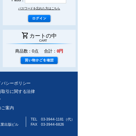
パスワードを忘れた方はこちら
shopping_cart
カートの中
CART
商品数：0点 合計：
0円
イバシーポリシー
商取引に関する法律
ク
のご案内
TEL 03-3944-1181（代）
工業出版ビル
FAX 03-3944-6826