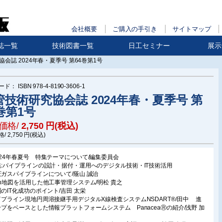
会社概要
ご購入の手引き
サイトマップ
誌一覧
技術図書一覧
日工セミナー
展示
会誌 2024年春・夏季号 第64巻第1号
ード：
ISBN 978-4-8190-3606-1
管技術研究協会誌 2024年春・夏季号 第
巻第1号
価格/
2,750
円(税込)
格/
2,750
円(税込)
024年春夏号 特集テーマについて/編集委員会
集:パイプラインの設計・据付・運用へのデジタル技術・IT技術活用
圧ガスパイプラインについて/蔭山 誠治
eb地図を活用した他工事管理システム/明松 貴之
場のIT化成功のポイント/吉田 太栄
イプライン現地円周溶接継手用デジタルX線検査システムNSDART®/田中 進
ップをベースとした情報プラットフォームシステム PanaceaⓇの紹介/浅野 加