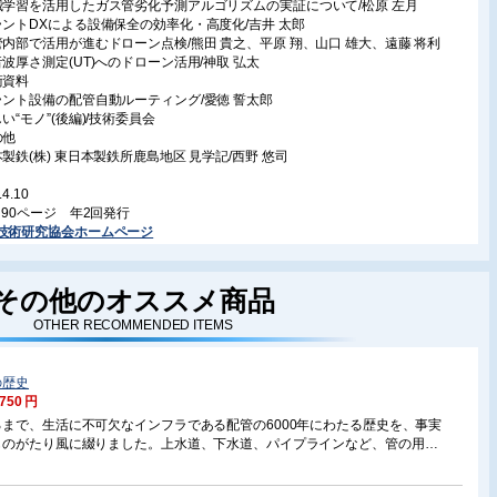
械学習を活用したガス管劣化予測アルゴリズムの実証について/松原 左月
ラントDXによる設備保全の効率化・高度化/吉井 太郎
管内部で活用が進むドローン点検/熊田 貴之、平原 翔、山口 雄大、遠藤 将利
音波厚さ測定(UT)へのドローン活用/神取 弘太
術資料
ラント設備の配管自動ルーティング/愛徳 誓太郎
い“モノ”(後編)/技術委員会
の他
本製鉄(株) 東日本製鉄所鹿島地区 見学記/西野 悠司
.4.10
判 90ページ 年2回発行
技術研究協会ホームページ
その他のオススメ商品
OTHER RECOMMENDED ITEMS
の歴史
,750 円
まで、生活に不可欠なインフラである配管の6000年にわたる歴史を、事実
ものがたり風に綴りました。上水道、下水道、パイプラインなど、管の用途
、石、鉛、銅、木、鋳鉄、錬鉄、コンクリート、そして鋼鉄製の管が辿った
同じ様に、配管装置に必須のバルブ、管継手、ハンガの歴史、さらに近年に