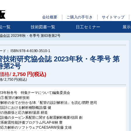
会社概要
ご購入の手引き
サイトマップ
誌一覧
技術図書一覧
日工セミナー
展示
会誌 2023年秋・冬季号 第63巻第2号
ード：
ISBN 978-4-8190-3510-1
管技術研究協会誌 2023年秋・冬季号 第
巻第2号
価格/
2,750
円(税込)
格/
2,750
円(税込)
023年秋冬号 特集テーマについて/編集委員会
集①:配管の解析技術
管解析の全てが分かる!本「配管の設計解析法」を読む/西野 悠司
管設計における解析種類概説/森 健
管の熱膨張と応力解析/湯原 耕造
電設備のタービン系配管に関する耐震解析概要/信田 創
系耐震性能評価プログラムFLAP-II/林 豊
管応力解析のソフトウェアCAESAR/II/安藤 文雄