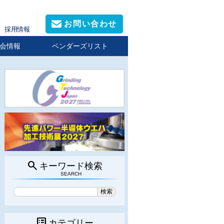
お問い合わせ
採用情報
会情報
ベンダーズリスト
search
キーワード検索
SEARCH
list_alt
カテゴリー