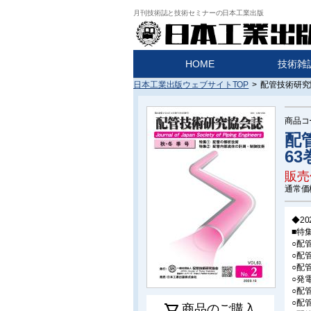
月刊技術誌と技術セミナーの日本工業出版
HOME
技術雑
日本工業出版ウェブサイトTOP
>
配管技術研究協
商品コ
配
63
販売
通常価
◆2
■特
○配
○配
○配
○発
○配管
○配
商品のご購入