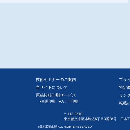
・製造・据付の変遷、等を網羅しています。
技術セミナーのご案内
プラ
当サイトについて
特定
原稿抜粋印刷サービス
リン
▸
白黒印刷
▸
カラー印刷
転載
〒113-8610
東京都文京区本駒込6丁目3番26号 日本
©日本工業出版 ALL RIGHTS RESERVED.