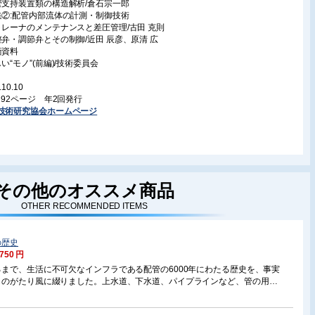
管支持装置類の構造解析/倉石宗一郎
集②:配管内部流体の計測・制御技術
トレーナのメンテナンスと差圧管理/古田 克則
整弁・調節弁とその制御/近田 辰彦、原清 広
術資料
い“モノ”(前編)/技術委員会
.10.10
判 92ページ 年2回発行
技術研究協会ホームページ
その他のオススメ商品
OTHER RECOMMENDED ITEMS
の歴史
,750 円
まで、生活に不可欠なインフラである配管の6000年にわたる歴史を、事実
ものがたり風に綴りました。上水道、下水道、パイプラインなど、管の用途
、石、鉛、銅、木、鋳鉄、錬鉄、コンクリート、そして鋼鉄製の管が辿った
同じ様に、配管装置に必須のバルブ、管継手、ハンガの歴史、さらに近年に