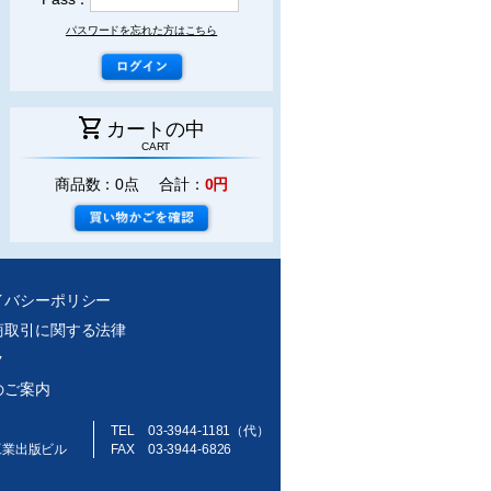
パスワードを忘れた方はこちら
shopping_cart
カートの中
CART
商品数：0点 合計：
0円
イバシーポリシー
商取引に関する法律
ク
のご案内
TEL 03-3944-1181（代）
工業出版ビル
FAX 03-3944-6826