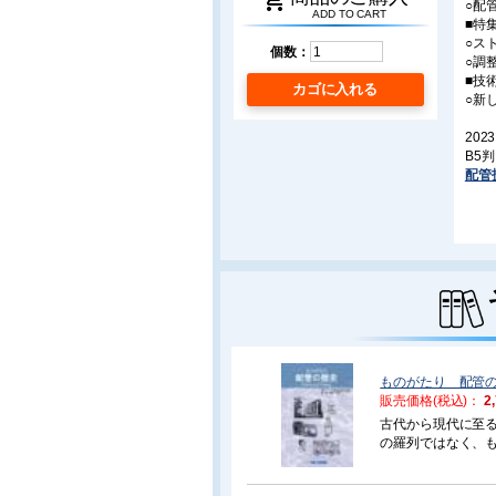
shopping_cart
○配
ADD TO CART
■特
○ス
個数：
○調
■技
カゴに入れる
○新し
2023
B5
配管
ものがたり 配管
販売価格(税込)：
2
古代から現代に至る
の羅列ではなく、
別に見た歴史、土
進化の軌跡、管と