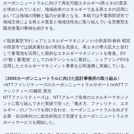
カーボンニュートラルに向けて再生可能エネルギー(再エネ)の普及
が求められているが、地域由来のエネルギーである再エネの活用に
おいては地域の理解と協力が必要となる。本稿では千葉県匝瑳市で
地域主体による再エネ普及と地域活性化に取り組んでいる営農型太
陽光発電の事例を紹介する。
○“脱炭素型”EVシェアとエネルギーマネジメント/小田原市/倉科 昭宏
小田原市では脱炭素社会の実現を見据え、再エネの導入拡大と並行
して蓄電池を活用した面的なエネルギーマネジメントを推進。EV
の“動く蓄電池” としてのポテンシャルに着目し、シェアリングEVを
活用したエネルギーマネジメント事業を公民連携し実施している。
〔2050カーボンニュートラルに向けた設計事務所の取り組み〕
○NTTファシリティーズのカーボンニュートラルサポート/㈱NTTフ
ァシリティーズ/鎌田 貴浩
NTTファシリティーズは、NTTグループ全体のエネルギーマネジメ
ントに取り組んできた実績で培った「働き方、ファシリティ、エネ
ルギー」のノウハウを掛け合わせ、カーボンニュートラルをめざす
企業・自治体向けに総合的視点で支援するカーボンニュートラルサ
ポートサービスを開始した。