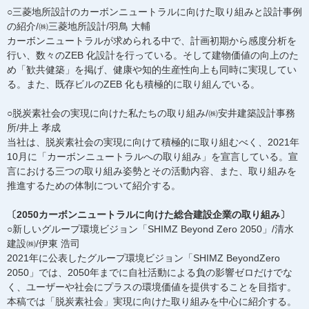
○三菱地所設計のカーボンニュートラルに向けた取り組みと設計事例
の紹介/㈱三菱地所設計/羽鳥 大輔
カーボンニュートラルが求められる中で、計画初期から感度分析を
行い、数々のZEB 化設計を行っている。そして建物価値の向上のた
め「歓共健築」を掲げ、健康や知的生産性向上も同時に実現してい
る。また、既存ビルのZEB 化も積極的に取り組んでいる。
○脱炭素社会の実現に向けた私たちの取り組み/㈱安井建築設計事務
所/井上 孝成
当社は、脱炭素社会の実現に向けて積極的に取り組むべく、2021年
10月に「カーボンニュートラルへの取り組み」を宣言している。宣
言における三つの取り組み姿勢とその活動内容、また、取り組みを
推進するための体制について紹介する。
〔2050カーボンニュートラルに向けた総合建設企業の取り組み〕
○新しいグループ環境ビジョン「SHIMZ Beyond Zero 2050」/清水
建設㈱/伊東 浩司
2021年に公表したグループ環境ビジョン「SHIMZ BeyondZero
2050」では、2050年までに自社活動による負の影響ゼロだけでな
く、ユーザーや社会にプラスの環境価値を提供することを目指す。
本稿では「脱炭素社会」実現に向けた取り組みを中心に紹介する。