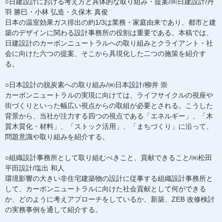
○日建設計における考え方と具体的な取り組み・提案/㈱日建設計/丹
羽 勝巳・小林 弘造・久保木 真俊
日本の温室効果ガス排出の約1/3は業務・家庭由来であり、都市と建
築のデザインに関わる設計事務所の役割は重要である。本稿では、
日建設計のカーボンニュートラルへの取り組みとクライアント・社
会に向けた六つの提案、そこから具現化した二つの施策を紹介す
る。
○日本設計の脱炭素への取り組み/㈱日本設計/柳井 崇
カーボンニュートラルの実現に向けては、ライフサイクルの視座や
街づくりといった幅広い視点からの取組が必要とされる。こうした
背景から、当社が注力する四つの視点である「エネルギー」、「木
質木質化・材料」、「ストック活用」、「まちづくり」に沿って、
問題意識や取り組みを紹介する。
○組織設計事務所として取り組むべきこと、貢献できること/㈱松田
平田設計/塩出 和人
環境影響の大きい非住宅建築物の設計に従事する組織設計事務所と
して、カーボンニュートラルに向けた社会貢献として何ができる
か、どのように考えアプローチをしているか、新築、ZEB 改修検討
の実務事例を通して紹介する。