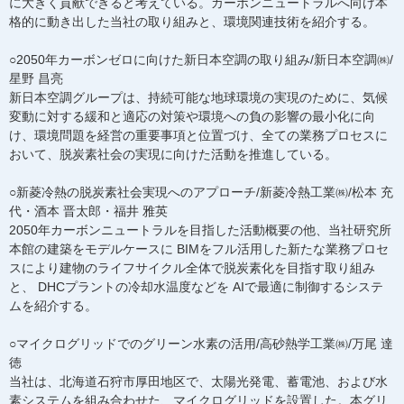
に大きく貢献できると考えている。カーボンニュートラルへ向け本
格的に動き出した当社の取り組みと、環境関連技術を紹介する。
○2050年カーボンゼロに向けた新日本空調の取り組み/新日本空調㈱/
星野 昌亮
新日本空調グループは、持続可能な地球環境の実現のために、気候
変動に対する緩和と適応の対策や環境への負の影響の最小化に向
け、環境問題を経営の重要事項と位置づけ、全ての業務プロセスに
おいて、脱炭素社会の実現に向けた活動を推進している。
○新菱冷熱の脱炭素社会実現へのアプローチ/新菱冷熱工業㈱/松本 充
代・酒本 晋太郎・福井 雅英
2050年カーボンニュートラルを目指した活動概要の他、当社研究所
本館の建築をモデルケースに BIMをフル活用した新たな業務プロセ
スにより建物のライフサイクル全体で脱炭素化を目指す取り組み
と、 DHCプラントの冷却水温度などを AIで最適に制御するシステ
ムを紹介する。
○マイクログリッドでのグリーン水素の活用/高砂熱学工業㈱/万尾 達
徳
当社は、北海道石狩市厚田地区で、太陽光発電、蓄電池、および水
素システムを組み合わせた、マイクログリッドを設置した。本グリ