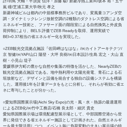
計/羽鳥 大輔・平須賀 信洋・加藤 駿/ 新菱冷熱工業㈱/坂本 裕・五十
嵐 瞳/芝浦工業大学/秋元 孝之
新菱神城ビルは都内の中規模事務所ビルであり、変風量コアンダ空
調・ダイナミックレンジ放射空調の2種類のダクトレス空調による省
エネルギー技術と、ファサード面の階段室による自然換気と外皮負
荷抑制により、BELS 評価でZEB Readyを取得、運用実績で
BEI=0.37相当の省エネルギー化を実現した。
○ZEB観光交流拠点施設『佐田岬はなはな』/㈱カイトアーキテクツ/
京 智健/㈱YAP/山口 陽登・大坪 良樹/㈱日本設計/生島 宏之・大山 直
樹・小見山 堤子
愛媛県伊方町の豊かな自然や集落の特徴を活かした、NearlyZEBの
観光交流拠点施設である。地中熱利用や太陽光発電、青石による石
垣放射など、デザインと設備を統合する独自の設備システムを構築
した。運用後1年を計量データをもとに分析し、それらが有効に省エ
ネに寄与したことが分かった。
○愛知県国際展示場(Aichi Sky Expo)の光・風・水・熱源の最適運用
によるZEB化/㈱竹中工務店/石橋 良太郎・細沢 貴史
愛知県国際展示場は環境配慮型展示場として、中部国際空港から世
界に発信できる省エネルギー施設として計画された。自然エネルギ
ーを最大限活用しつつ、イベント毎に負荷変動の大きい展示場の特