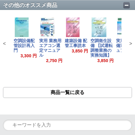
その他のオススメ商品
空調設備配
実用 業務用
建築設備 配
空調衛生設
実用熱源
<
>
管設計再入
エアコン選
管工事読本
備 【試運転
備選定マ
門
定マニュア
調整業務の
ュアル
3,850 円
ル
実務知識】
3,300 円
3,850
2,750 円
3,850 円
商品一覧に戻る