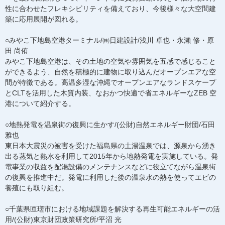
性に合わせたフレキシビリティを備えており、今後様々な大空間建
築に応用展開が図れる。
○みやこ下地島空港ターミナル/㈱日建設計/浅川 卓也・永瀨 修・原
田 尚侑
みやこ下地島空港は、その土地の空気や雰囲気を五感で感じること
ができるよう、自然を積極的に建物に取り込んだオープンエアな空
間が特徴である。高温多湿な沖縄でオープンエアなランドスケープ
とCLTを活用した木質内装、なおかつ快適で省エネルギーなZEB 空
港について紹介する。
○地熱発電を温泉街の復興に生かす/(公財)自然エネルギー財団/石田
雅也
東日本大震災の被害を受けた福島県の土湯温泉では、源泉から湧き
出る蒸気と熱水を利用して2015年から地熱発電を実施している。発
電事業の収益を配湯設備のメンテナンスなどに役立てながら温泉街
の復興を推進中だ。発電に利用した後の温泉水の熱を使ってエビの
養殖にも取り組む。
○千葉県匝瑳市における地域課題を解決する再生可能エネルギーの活
用/(公財)東京財団政策研究所/平沼 光