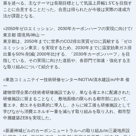
展を述べる。主なテーマは長期目標として気温上昇幅1.5℃を目指す
ことに合意することだった。合意は得られたが今後は実際の達成方
法が課題となる。
○2050年ゼロエミッション、2030年カーボンハーフの実現に向けて/
東京都 環境局/神山 一
東京都は、2050年までに世界のCO2排出実質ゼロに貢献する「ゼロ
エミッション東京」を実現するため、2030年までに温室効果ガス排
出量を50% 削減( 2000年比)する、「2030年カーボンハーフ」を目
指している。その実現に向けた道筋や、各部門で加速・強化する主
な取り組みについて紹介する。
○東急コミュニテイー技術研修センター/NOTIA/清水建設㈱/中本 俊
一
建物管理企業の技術者研修施設であり、単なる省エネに配慮された
研修施設に留まることなく、敷地面積の限られる都市部において、
蓄エネ、創エネを効果的に導入し、さらに竣工後も研修施設として
学びながら消費エネルギー量を減らす取り組みを取り入れ、都市型
中層建築ZEBを実現した。
○新菱神城ビルのカーボンニュートラルへの取り組み/㈱三菱地所設