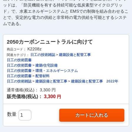
ッドは、「防災機能を有する持続可能な低炭素型マイクログリッ
ド」で、水素エネルギーシステムと EMSでの制御を組み合わせるこ
とで、安定的な電力の供給と非常時の電力供給を可能とするシステ
ムである。
2050カーボンニュートラルに向けて
K2208z
商品コード：
日工の技術雑誌
>
建築設備と配管工事
関連カテゴリ：
日工の技術図書
日工の技術図書
>
建築/住宅設備
日工の技術図書
>
環境・エネルギーシステム
日工の技術図書
>
配管材料
日工の技術雑誌
>
建築設備と配管工事
>
建築設備と配管工事 2022年
通常価格(税込)：
3,300
円
販売価格(税込)：
3,300
円
数量
カートに入れる