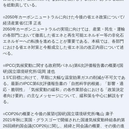
を総動員している。
○2050年カーボンニュートラルに向けた今後の省エネ政策について/
経済産業省/江澤 正名
2050年カーボンニュートラルの実現に向けては、産業・民生・運輸
の各部門において徹底した省エネと再生可能エネルギー等の非化石
エネルギーへの転換を進めることが重要である。本稿では、各部門
における省エネ対策と今般成立した省エネ法の改正内容について述
べる。
○IPCC(気候変動に関する政府間パネル)第6次評価報告書の概要/(国
研)国立環境研究所/花岡 達也
1.5℃目標に向けて、早期に大幅な温室効果ガスの削減が不可欠であ
る。最新のIPCC第6次評価報告書の「自然科学的根拠」「影響・適
応・脆弱性」「気候変動の緩和」の各作業部会における「政策決定
者向け要約」の主なメッセージについて、緩和策を中心に解説をす
る。
○COP26の概要と今後の展望/(国研)国立環境研究所/亀山 康子
2021年秋に英国・グラスゴーで開催された国連気候変動枠組条約第
26回締約国会議(COP26)に関し、経緯と同会議の概要、その後の進