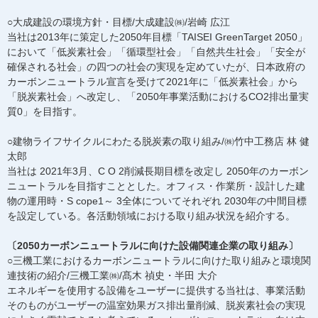
○大成建設の環境方針・目標/大成建設㈱/岩崎 広江
当社は2013年に策定した2050年目標「TAISEI GreenTarget 2050」
において「低炭素社会」「循環型社会」「自然共生社会」「安全が
確保される社会」の四つの社会の実現を定めていたが、日本政府の
カーボンニュートラル宣言を受けて2021年に「低炭素社会」から
「脱炭素社会」へ改定し、「2050年事業活動におけるCO2排出量実
質0」を目指す。
○建物ライフサイクルにわたる脱炭素の取り組み/㈱竹中工務店 林 健
太郎
当社は 2021年3月、C O 2削減長期目標を改定し 2050年のカーボン
ニュートラルを目指すこととした。オフィス・作業所・設計した建
物の運用時・S cope1～ 3全体についてそれぞれ 2030年の中間目標
を設定している。各活動領域における取り組み状況を紹介する。
〔2050カーボンニュートラルに向けた設備関連企業の取り組み〕
○三機工業におけるカーボンニュートラルに向けた取り組みと環境関
連技術の紹介/三機工業㈱/髙木 禎史・半田 大介
エネルギーを使用する設備をユーザーに提供する当社は、事業活動
そのものがユーザーの温室効果ガス排出量削減、脱炭素社会の実現