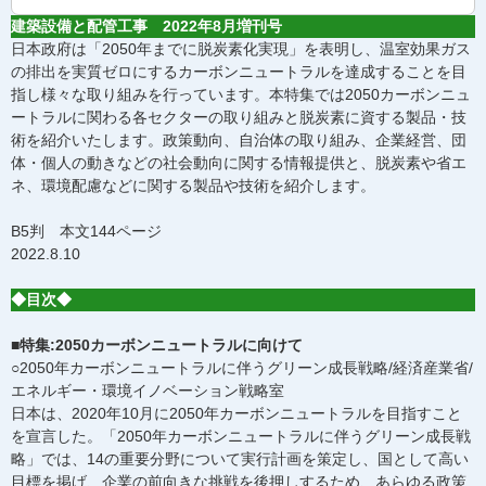
建築設備と配管工事 2022年8月増刊号
日本政府は「2050年までに脱炭素化実現」を表明し、温室効果ガス
の排出を実質ゼロにするカーボンニュートラルを達成することを目
指し様々な取り組みを行っています。本特集では2050カーボンニュ
ートラルに関わる各セクターの取り組みと脱炭素に資する製品・技
術を紹介いたします。政策動向、自治体の取り組み、企業経営、団
体・個人の動きなどの社会動向に関する情報提供と、脱炭素や省エ
ネ、環境配慮などに関する製品や技術を紹介します。
B5判 本文144ページ
2022.8.10
◆目次◆
■特集:2050カーボンニュートラルに向けて
○2050年カーボンニュートラルに伴うグリーン成長戦略/経済産業省/
エネルギー・環境イノベーション戦略室
日本は、2020年10月に2050年カーボンニュートラルを目指すこと
を宣言した。「2050年カーボンニュートラルに伴うグリーン成長戦
略」では、14の重要分野について実行計画を策定し、国として高い
目標を掲げ、企業の前向きな挑戦を後押しするため、あらゆる政策