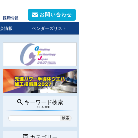
お問い合わせ
採用情報
会情報
ベンダーズリスト
search
キーワード検索
SEARCH
list_alt
カテゴリー