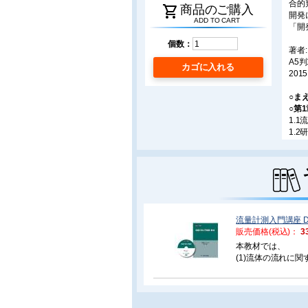
合的
shopping_cart
商品のご購入
開発
ADD TO CART
「開
個数：
著者
A5判
カゴに入れる
2015
○ま
○第
1.
1.
1.
1.
1.
1.
1.
1.
1.
流量計測入門講座 
1.
販売価格(税込)：
3
1.
本教材では、
1.
(1)流体の流れに
1.
(2)流量計の種類
1.
(3)流量計の選定
1.
を解説します。
1.
1.