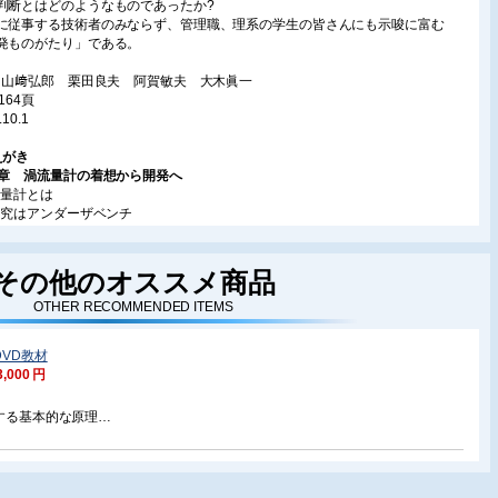
判断とはどのようなものであったか?
に従事する技術者のみならず、管理職、理系の学生の皆さんにも示唆に富む
発ものがたり」である。
: 山﨑弘郎 栗田良夫 阿賀敏夫 大木眞一
164頁
.10.1
えがき
1章 渦流量計の着想から開発へ
1流量計とは
2研究はアンダーザベンチ
3渦検出法の模索
4カルマン渦の性質
5流速と渦放出の周波数
その他のオススメ商品
6渦放出による交番的揚力
OTHER RECOMMENDED ITEMS
7二次元流れ渦流量計の試作
8渦検出方式の総括と評価
9円管用渦流量計へのチャレンジ
DVD教材
10渦放出の安定性を妨げる流れの三次元性
3,000 円
11規則的な渦発生のための流れの局部的二次元化
12流れの可視化による現象の観察
関する基本的な原理
13境界層制御による渦放出安定化の実証
と原理、特長、用途、使い分け
14渦放出周波数の検出手法
方法および設置方法
15実用化の方向性. 他の流量計では計測困難な対象を優先
16実用化の方向性. オリフィスに代る汎用流量計
17国際学会において研究発表する