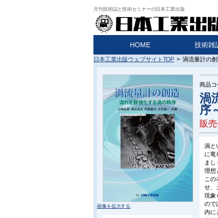
月刊技術誌と技術セミナーの日本工業出版
HOME
技術雑
日本工業出版ウェブサイトTOP
>
渦流量計の創
商品コ
渦
序
販売
渦と
に竜
まし
理想
この
せ、
現象
ので
画像を拡大する
内に