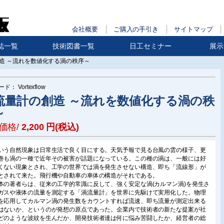
会社概要
ご購入の手引き
サイトマップ
誌一覧
技術図書一覧
日工セミナー
展示
造 ～流れを数値化する渦の秩序～
ード：
Vortexflow
流量計の創造 ～流れを数値化する渦の秩
～
価格/
2,200
円(税込)
いう自然現象は日常生活で良く目にする。天気予報で見る台風の雲の様子、更
巻も渦の一種で近年その被害が話題になっている。この種の渦は、一般には好
くない現象とされ、工学の世界では渦を発生させない構造、即ち「流線形」が
とされて来た。飛行機や自動車の車体の構造がそれである。
本の著者らは、従来の工学的常識に反して、強く安定な渦(カルマン渦)を発生さ
ガスや液体の流量を測定する「渦流量計」を世界に先駆けて実用化した。物理
を応用してカルマン渦の発生数をカウントすれば流速、即ち流量が測定出来る
はないか、というのが発想の原点であった。企業内で技術者の新たな提案が社
どのような波紋を生んだか、開発技術者達は何に悩み苦闘したか、経営者の総