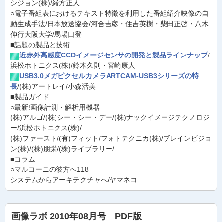
シジョン(株)/緒方正人
○電子番組表におけるテキスト特徴を利用した番組紹介映像の自
動生成手法/日本放送協会/河合吉彦・住吉英樹・柴田正啓・八木
伸行大阪大学/馬場口登
■話題の製品と技術
近赤外高感度CCDイメージセンサの開発と製品ラインナップ
/
浜松ホトニクス(株)/鈴木久則・宮崎康人
USB3.0メガピクセルカメラARTCAM-USB3シリーズの特
長
/(株)アートレイ/小森活美
■製品ガイド
○最新!画像計測・解析用機器
(株)アルゴ/(株)シー・シー・デー/(株)ナックイメージテクノロジ
ー/浜松ホトニクス(株)/
(株)ファースト/(有)フィット/フォトテクニカ(株)/ブレインビジョ
ン(株)/(株)朋栄/(株)ライブラリー/
■コラム
○マルコーニの彼方へ118
システムからアーキテクチャへ/ヤマネコ
画像ラボ 2010年08月号 PDF版