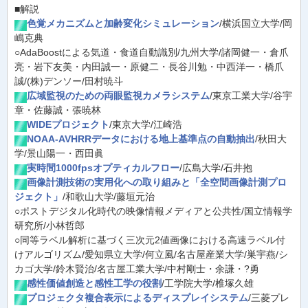
■解説
色覚メカニズムと加齢変化シミュレーション
/横浜国立大学/岡
嶋克典
○AdaBoostによる気道・食道自動識別/九州大学/諸岡健一・倉爪
亮・岩下友美・内田誠一・原健二・長谷川勉・中西洋一・橋爪
誠/(株)デンソー/田村暁斗
広域監視のための両眼監視カメラシステム
/東京工業大学/谷宇
章・佐藤誠・張暁林
WIDEプロジェクト
/東京大学/江崎浩
NOAA-AVHRRデータにおける地上基準点の自動抽出
/秋田大
学/景山陽一・西田眞
実時間1000fpsオプティカルフロー
/広島大学/石井抱
画像計測技術の実用化への取り組みと「全空間画像計測プロ
ジェクト」
/和歌山大学/藤垣元治
○ポストデジタル化時代の映像情報メディアと公共性/国立情報学
研究所/小林哲郎
○同等ラベル解析に基づく三次元2値画像における高速ラベル付
けアルゴリズム/愛知県立大学/何立風/名古屋産業大学/巣宇燕/シ
カゴ大学/鈴木賢治/名古屋工業大学/中村剛士・余謙・?勇
感性価値創造と感性工学の役割
/工学院大学/椎塚久雄
プロジェクタ複合表示によるディスプレイシステム
/三菱プレ