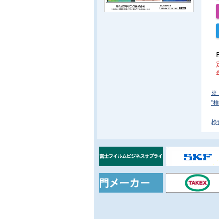
※
"
検