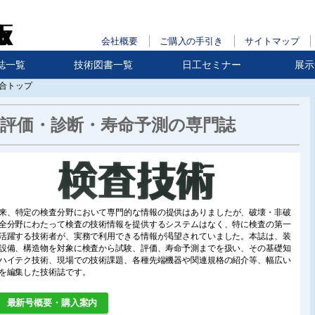
会社概要
ご購入の手引き
サイトマップ
誌一覧
技術図書一覧
日工セミナー
展示
合トップ
・評価・診断・寿命予測の専門誌
来、特定の検査分野において専門的な情報の提供はありましたが、破壊・非破
全分野にわたって検査の技術情報を提供するシステムはなく、特に検査の第一
活躍する技術者が、実務で利用できる情報が渇望されていました。本誌は、装
設備、構造物を対象に検査から試験、評価、寿命予測までを扱い、その基礎知
ハイテク技術、現場での技術課題、各種先端機器や関連規格の紹介等、幅広い
を編集した技術誌です。
最新号概要・購入案内