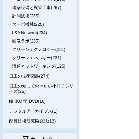
建築設備と配管工事(267)
計測技術(235)
ターボ機械(225)
L&A Network(234)
画像ラボ(235)
クリーンテクノロジー(231)
クリーンエネルギー(231)
流通ネットワーキング(125)
日工の技術図書(274)
日工の知っておきたい小冊子シリ
ーズ(25)
NIKKO 学 DVD(16)
デジタルアーカイブス(1)
配管技術研究協会誌(13)
shopping_cart