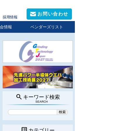
お問い合わせ
採用情報
会情報
ベンダーズリスト
search
キーワード検索
SEARCH
list_alt
カテゴリー