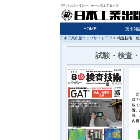
月刊技術誌と技術セミナーの日本工業出版
HOME
技術雑
日本工業出版ウェブサイトTOP
>
検査技術 総
試験・検査
従
壊の
線で
置、
識、
内容