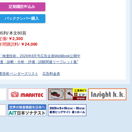
定期購読申込み
バックナンバー購入
B5判/
本文80頁
定価/
￥2,300
年間購読料/
￥24,000
「検査技術」2026年8月号広告企画WebBook公開中
検査・診断・分析・評価・試験関連リーフレット集"
査技術 ベンダーズリスト
広告料金表