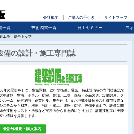
会社概要
ご購入の手引き
サイトマップ
誌一覧
技術図書一覧
日工セミナー
展示
管工事 総合トップ
設備の設計・施工専門誌
50年の歴史をもつ、空気調和、給排水衛生、電気、特殊設備等の専門技術誌で
大型建物、空港、ホテル、病院、劇場、工場、食品・薬品製造、設備関連、ク
ンルーム、研究施設、商業ビル、集合住宅、また地域冷暖房を含む都市設備な
システムから材料、機器、設計・施工、運転・保守、設備更新まで、設備に関
総合技術をコスト・法規など実務面から多角的にとりあげ、設備技術者に実際
立つ情報を提供します。
最新号概要・購入案内