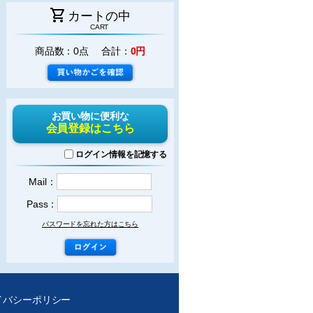
shopping_cart
カートの中
CART
商品数：0点 合計：
0円
お買い物に便利な
会員登録はこちら
ログイン情報を記憶する
Mail：
Pass：
パスワードを忘れた方はこちら
イバシーポリシー