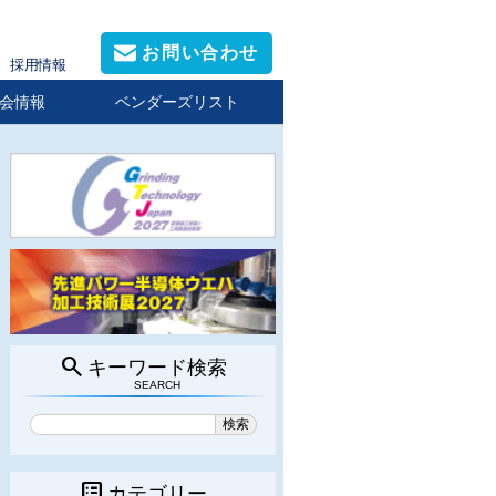
お問い合わせ
採用情報
会情報
ベンダーズリスト
search
キーワード検索
SEARCH
list_alt
カテゴリー