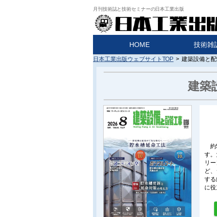
月刊技術誌と技術セミナーの日本工業出版
HOME
技術雑
日本工業出版ウェブサイトTOP
>
建築設備と配
建築
約
す。
リー
ど、
する
に役