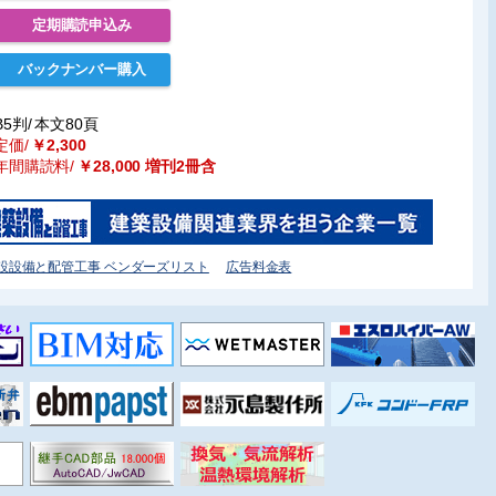
定期購読申込み
バックナンバー購入
B5判/
本文80頁
定価/
￥2,300
年間購読料/
￥28,000 増刊2冊含
設設備と配管工事 ベンダーズリスト
広告料金表