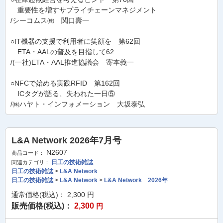
重要性を増すサプライチェーンマネジメント
/シーコムス㈱ 関口壽一
○IT機器の支援で利用者に笑顔を 第62回
ETA・AALの普及を目指して
62
/(一社)ETA・AAL推進協議会 寄本義一
○NFCで始める実践RFID 第162回
ICタグが語る、失われた一日⑤
/㈱ハヤト・インフォメーション 大坂泰弘
L&A Network 2026年7月号
N2607
商品コード：
日工の技術雑誌
関連カテゴリ：
日工の技術雑誌
>
L&A Network
日工の技術雑誌
>
L&A Network
>
L&A Network 2026年
通常価格(税込)：
2,300
円
販売価格(税込)：
2,300
円