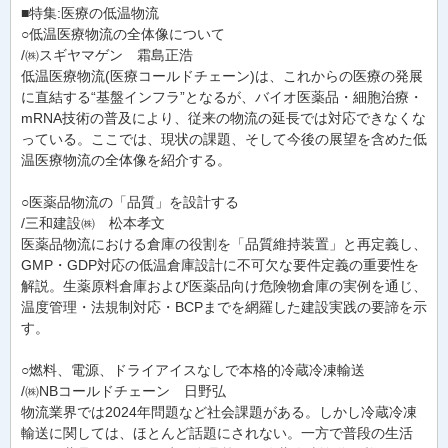
■特集:医療の低温物流
○低温医療物流の全体像について
/㈱スギヤマゲン 霜島正浩
低温医療物流(医療コールドチェーン)は、これからの医療の発展
に直結する“基盤インフラ”となるが、バイオ医薬品・細胞治療・
mRNA技術の普及により、従来の物流の延長では対応できなくな
っている。ここでは、現状の課題、そして今後の展望を含めた低
温医療物流の全体像を紹介する。
○医薬品物流の「品質」を設計する
/三和建設㈱ 松本孝文
医薬品物流における倉庫の役割を「品質維持装置」と再定義し、
GMP・GDP対応の低温倉庫設計に不可欠な要件定義の重要性を
解説。生薬原料倉庫および医薬品向け危険物倉庫の実例を通じ、
温度管理・法規制対応・BCPまでを網羅した建設実践の要諦を示
す。
○燃料、電源、ドライアイスなしで本格的冷蔵冷凍輸送
/㈱NBコールドチェーン 日野弘
物流業界では2024年問題など社会課題がある。しかし冷蔵冷凍
輸送に関しては、ほとんど話題にされない。一方で普段の生活