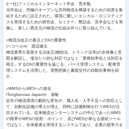
/(一社)フィジカルインターネット学会 荒木勉
当学会は、究極のオープンな共同物流を構築するための知恵を集
結するために設立された。環境に優しいエシカル・ロジスティク
スを実現するための研究会、セミナー、懇話会、見学会などを実
施し、新しい異次元の物流の仕組み作りに取り組んでいる。
○物流法改正の要点とDXの重要性
/ハコベル㈱ 渡辺健太
物流業界が直面する法改正(物効法、トラック法等)の全体像と意
図を解説し、場当たり的な対応ではなく「業務効率化と法対応を
両立」するDXの重要性を論じる。バース管理システム・配車管
理システムを活用した、実態把握と書面交付の自動化事例を紹
介。
○WMSからWESへの進化
/Tongtianxiao Japan㈱ 湯敏
近年の物流環境の劇的な変化や、属人化・人手不足への対応とし
て、自動化設備の導入が増え、同時に設備制御を行うWESが注
目されている。従来物流センターシステムの中心であったWMS
の限界やWESの役割・ポイント、及びWESが単なる接続ツール
ではなく、全体最適を実現するシステムであり、企業の競争力を