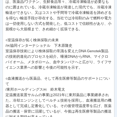
は、医薬品/ワクチン、生鮮食品等々、冷蔵冷凍輸送が必要なも
のに囲まれている。冷蔵冷凍輸送が発達した現代でも、冷蔵冷凍
輸送ができない、又はコストや手間等で冷蔵冷凍輸送を諦めざる
を得ない輸送手段が存在する。当社では冷却剤のみで燃料や電力
は一切使用しない方式を開発した。低コストで信頼性があり、小
規模から大規模まで、きめ細かく拡張できる。
○室温保存が拓く検体採取の未来
/㈱協同インターナショナル 下木原隆史
室温保存技術により検体採取の常識を変えたDNA Genotek製品
の技術的進化のプロセスを紹介。唾液DNAからRNA、マイクロ
バイオーム、メタボローム、血中タンパクへと広がり、ライフサ
イエンス業界への影響と今後の可能性を示す。
○血液搬送から医薬品、そして再生医療等製品のサポートについ
て
/東邦ホールディングス㈱ 鈴木竜太
定温搬送装置サルムの事業は2021年に東邦薬品に事業継承され
た。冷却エンジンとしてベルチェ技術を採用し、血液搬送用の機
器として完成し定番化している。その後管理温度帯を広げ、医薬
品の搬送・保管に活躍しているが、今後は再生医療等製品の搬送
に対する期待が高まっている。