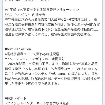
○在宅輸血の実装を支える温度管理ソリューション
/㈱スギヤマゲン 内海夕香
在宅輸血に求められる血液製剤の厳密な2～6℃管理に対し、高
精度な温度保持構造と均質化技術を備え、簡便な運用が可能な定
温輸送容器が、在宅医療下における血液製剤輸送の信頼性向上と
温度管理体制の強化に寄与し、在宅輸血の実施を支援する。
■Auto-ID Solution
○高精度認識コードで変わる物流現場
/ワム・システム・デザイン㈱ 永岡章好
「2024年問題」や労働力不足により、物流現場の効率化と品質
確保は急務である。本稿では、独自開発コード「ArU-code」を
活用した誤配送防止システム『ArU-cana』の導入により、目視
検品からの脱却、誤配送の削減、データ駆動型経営への転換を実
現した事例と今後の展望を解説する。
■特別レポート
○フィジカルインターネット学会の取り組み